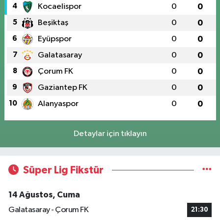
4
Kocaelispor
0
0
5
Beşiktaş
0
0
6
Eyüpspor
0
0
7
Galatasaray
0
0
8
Çorum FK
0
0
9
Gaziantep FK
0
0
10
Alanyaspor
0
0
Detaylar için tıklayın
Süper Lig Fikstür
14 Ağustos, Cuma
Galatasaray - Çorum FK
21:30