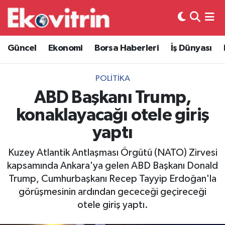
Güncel
Hava Durumu
Güncel
Ekonomi
Borsa Haberleri
İş Dünyası
Ekonomi
Trafik Durumu
POLITIKA
Borsa Haberleri
Süper Lig Puan Durumu ve Fikstür
ABD Başkanı Trump,
konaklayacağı otele giriş
İş Dünyası
Tüm Manşetler
yaptı
Lojistik
Son Dakika Haberleri
Kuzey Atlantik Antlaşması Örgütü (NATO) Zirvesi
kapsamında Ankara'ya gelen ABD Başkanı Donald
Otovitrin
Haber Arşivi
Trump, Cumhurbaşkanı Recep Tayyip Erdoğan'la
görüşmesinin ardından gececeği geçireceği
Asayiş
otele giriş yaptı.
Magazin