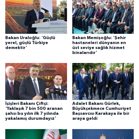
Bakan Uraloğlu: 'Güçlü
Bakan Memişoğlu: 'Şehir
yerel, güçlü Türkiye
hastaneleri dünyanın en
demektir'
üst seviye sağlık hizmet
binalarıdır'
İçişleri Bakanı Çiftçi:
Adalet Bakanı Gürlek,
'Yaklaşık 7 bin 500 aranan
Büyükçekmece Cumhuriyet
şahsı bu yılın ilk 7 yılında
Başsavcısı Karakaya ile bir
yakalamış durumdayız'
araya geldi