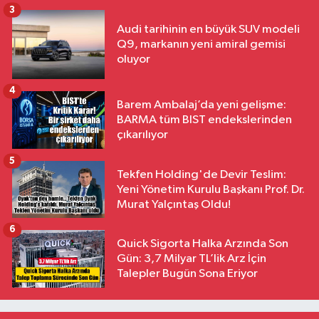
3
Audi tarihinin en büyük SUV modeli
Q9, markanın yeni amiral gemisi
oluyor
4
Barem Ambalaj’da yeni gelişme:
BARMA tüm BIST endekslerinden
çıkarılıyor
5
Tekfen Holding'de Devir Teslim:
Yeni Yönetim Kurulu Başkanı Prof. Dr.
Murat Yalçıntaş Oldu!
6
Quick Sigorta Halka Arzında Son
Gün: 3,7 Milyar TL’lik Arz İçin
Talepler Bugün Sona Eriyor