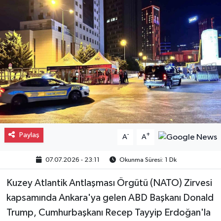
Gayrimenkul
Spor
Eğitim
Paylaş
-
+
A
A
07.07.2026 - 23:11
Okunma Süresi: 1 Dk
Kuzey Atlantik Antlaşması Örgütü (NATO) Zirvesi
kapsamında Ankara'ya gelen ABD Başkanı Donald
Trump, Cumhurbaşkanı Recep Tayyip Erdoğan'la