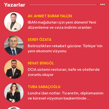
Yazarlar
AV. AHMET BURAK YALÇIN
IBAN mağdurları için yeni dönem! Yeni
düzenleme ve ceza indirim oranları
ŞEREF ÖZATA
Belirsizlikten rekabet gücüne: Türkiye'nin
yeni ekonomi vizyonu
NIHAT BINGÖL
DOA sistemi restoran, kafe ve otellerde
zorunlu oluyor
TUBA SARAÇOĞLU
Londra’dan notlar: Ticaretin, diplomasinin
ve küresel vizyonun başkentinde
Türkiye’nin yükselen gücü