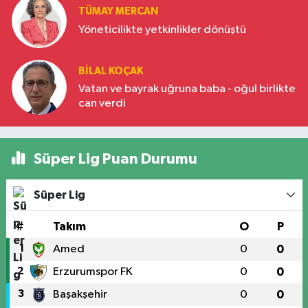
TÜMAY MERCAN
Yöneticilikte yetkinlikler dönüştü
BILAL KOÇAK
Vatan ve bayrak uğruna baba - oğul birlikte
can verdi
Süper Lig Puan Durumu
Süper Lig
#
Takım
O
P
1
Amed
0
0
2
Erzurumspor FK
0
0
3
Başakşehir
0
0