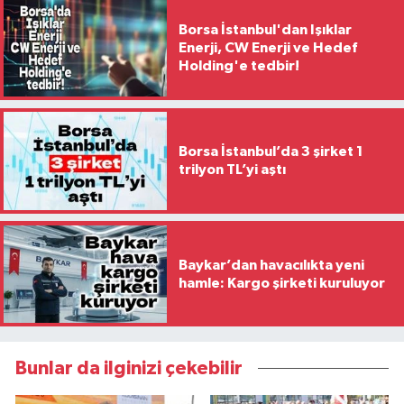
Borsa İstanbul'dan Işıklar
Enerji, CW Enerji ve Hedef
Holding'e tedbir!
Borsa İstanbul’da 3 şirket 1
trilyon TL’yi aştı
Baykar’dan havacılıkta yeni
hamle: Kargo şirketi kuruluyor
Bunlar da ilginizi çekebilir