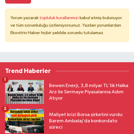
Yorum yazarak
topluluk kurallarımızı
kabul etmiş bulunuyor
ve tüm sorumluluğu üstleniyorsunuz. Yazılan yorumlardan
Ekovitrin Haber hiçbir şekilde sorumlu tutulamaz.
Trend Haberler
1
Bewen Enerji, 3,8 milyar TL'lik Halka
Arz ile Sermaye Piyasalarına Adım
Atıyor
2
Maliyet krizi Borsa şirketini vurdu:
Barem Ambalaj’da konkordato
süreci