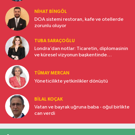
NIHAT BINGÖL
DOA sistemi restoran, kafe ve otellerde
zorunlu oluyor
TUBA SARAÇOĞLU
Londra’dan notlar: Ticaretin, diplomasinin
ve küresel vizyonun başkentinde
Türkiye’nin yükselen gücü
TÜMAY MERCAN
Yöneticilikte yetkinlikler dönüştü
BILAL KOÇAK
Vatan ve bayrak uğruna baba - oğul birlikte
can verdi