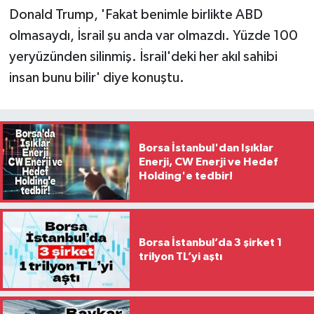
Donald Trump, 'Fakat benimle birlikte ABD
olmasaydı, İsrail şu anda var olmazdı. Yüzde 100
yeryüzünden silinmiş. İsrail'deki her akıl sahibi
insan bunu bilir' diye konuştu.
Borsa İstanbul'dan Işıklar
Enerji, CW Enerji ve Hedef
Holding'e tedbir!
Borsa İstanbul’da 3 şirket 1
trilyon TL’yi aştı