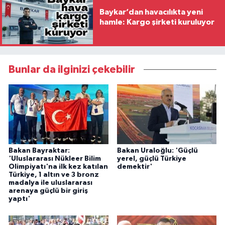
Baykar’dan havacılıkta yeni
hamle: Kargo şirketi kuruluyor
Bunlar da ilginizi çekebilir
Bakan Bayraktar:
Bakan Uraloğlu: 'Güçlü
'Uluslararası Nükleer Bilim
yerel, güçlü Türkiye
Olimpiyatı'na ilk kez katılan
demektir'
Türkiye, 1 altın ve 3 bronz
madalya ile uluslararası
arenaya güçlü bir giriş
yaptı'