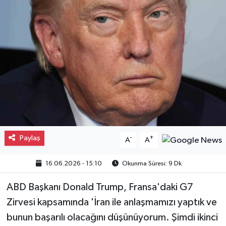
Gayrimenkul
Spor
Eğitim
Paylaş
-
+
A
A
16.06.2026 - 15:10
Okunma Süresi: 9 Dk
ABD Başkanı Donald Trump, Fransa'daki G7
Zirvesi kapsamında 'İran ile anlaşmamızı yaptık ve
bunun başarılı olacağını düşünüyorum. Şimdi ikinci