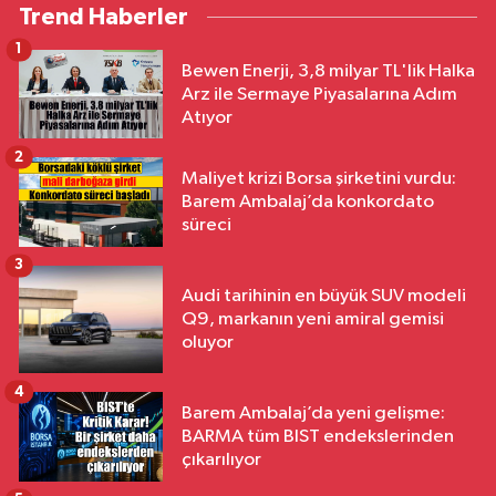
Trend Haberler
1
Bewen Enerji, 3,8 milyar TL'lik Halka
Arz ile Sermaye Piyasalarına Adım
Atıyor
2
Maliyet krizi Borsa şirketini vurdu:
Barem Ambalaj’da konkordato
süreci
3
Audi tarihinin en büyük SUV modeli
Q9, markanın yeni amiral gemisi
oluyor
4
Barem Ambalaj’da yeni gelişme:
BARMA tüm BIST endekslerinden
çıkarılıyor