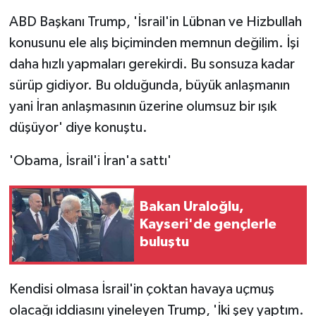
ABD Başkanı Trump, 'İsrail'in Lübnan ve Hizbullah
konusunu ele alış biçiminden memnun değilim. İşi
daha hızlı yapmaları gerekirdi. Bu sonsuza kadar
sürüp gidiyor. Bu olduğunda, büyük anlaşmanın
yani İran anlaşmasının üzerine olumsuz bir ışık
düşüyor' diye konuştu.
'Obama, İsrail'i İran'a sattı'
Bakan Uraloğlu,
Kayseri'de gençlerle
buluştu
Kendisi olmasa İsrail'in çoktan havaya uçmuş
olacağı iddiasını yineleyen Trump, 'İki şey yaptım.