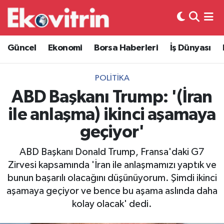
Güncel
Hava Durumu
Güncel
Ekonomi
Borsa Haberleri
İş Dünyası
Ekonomi
Trafik Durumu
POLITIKA
Borsa Haberleri
Süper Lig Puan Durumu ve Fikstür
ABD Başkanı Trump: '(İran
ile anlaşma) ikinci aşamaya
İş Dünyası
Tüm Manşetler
geçiyor'
Lojistik
Son Dakika Haberleri
ABD Başkanı Donald Trump, Fransa'daki G7
Zirvesi kapsamında 'İran ile anlaşmamızı yaptık ve
Otovitrin
Haber Arşivi
bunun başarılı olacağını düşünüyorum. Şimdi ikinci
aşamaya geçiyor ve bence bu aşama aslında daha
Asayiş
kolay olacak' dedi.
Magazin