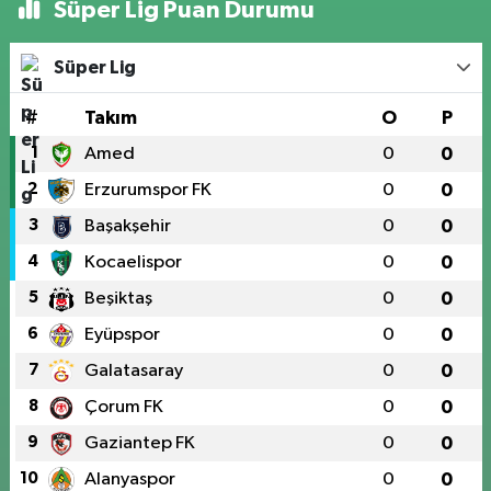
Süper Lig Puan Durumu
Süper Lig
#
Takım
O
P
1
Amed
0
0
2
Erzurumspor FK
0
0
3
Başakşehir
0
0
4
Kocaelispor
0
0
5
Beşiktaş
0
0
6
Eyüpspor
0
0
7
Galatasaray
0
0
8
Çorum FK
0
0
9
Gaziantep FK
0
0
10
Alanyaspor
0
0