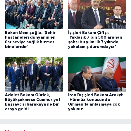
Bakan Memişoğlu: 'Şehir
İçişleri Bakanı Çiftçi:
hastaneleri dünyanın en
'Yaklaşık 7 bin 500 aranan
üst seviye sağlık hizmet
şahsı bu yılın ilk 7 yılında
binalarıdır'
yakalamış durumdayız'
Adalet Bakanı Gürlek,
İran Dışişleri Bakanı Arakçi:
Büyükçekmece Cumhuriyet
'Hürmüz konusunda
Başsavcısı Karakaya ile bir
Umman'la anlaşmaya çok
araya geldi
yakınız'