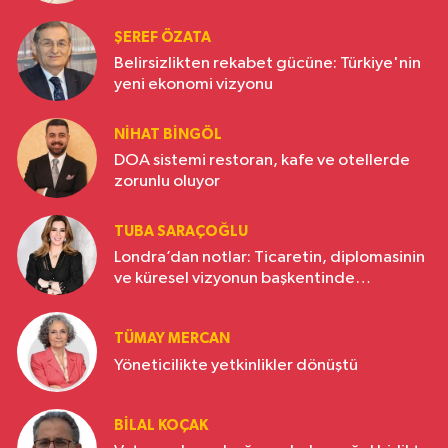
ŞEREF ÖZATA
Belirsizlikten rekabet gücüne: Türkiye'nin
yeni ekonomi vizyonu
NIHAT BINGÖL
DOA sistemi restoran, kafe ve otellerde
zorunlu oluyor
TUBA SARAÇOĞLU
Londra’dan notlar: Ticaretin, diplomasinin
ve küresel vizyonun başkentinde
Türkiye’nin yükselen gücü
TÜMAY MERCAN
Yöneticilikte yetkinlikler dönüştü
BILAL KOÇAK