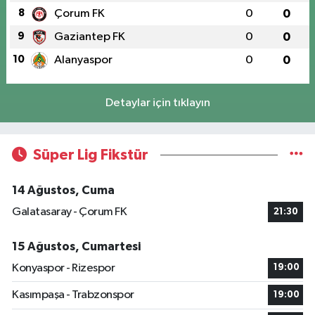
8
Çorum FK
0
0
9
Gaziantep FK
0
0
10
Alanyaspor
0
0
Detaylar için tıklayın
Süper Lig Fikstür
14 Ağustos, Cuma
Galatasaray - Çorum FK
21:30
15 Ağustos, Cumartesi
Konyaspor - Rizespor
19:00
Kasımpaşa - Trabzonspor
19:00