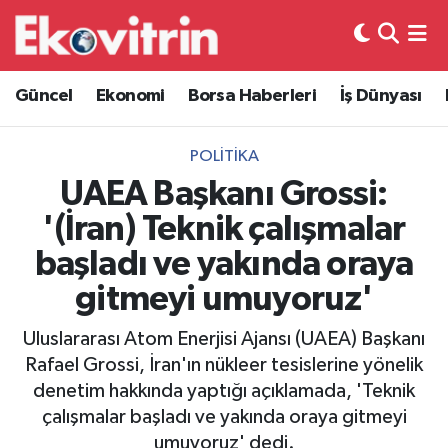
Güncel
Hava Durumu
Güncel
Ekonomi
Borsa Haberleri
İş Dünyası
Ekonomi
Trafik Durumu
POLITIKA
Borsa Haberleri
Süper Lig Puan Durumu ve Fikstür
UAEA Başkanı Grossi:
'(İran) Teknik çalışmalar
İş Dünyası
Tüm Manşetler
başladı ve yakında oraya
Lojistik
Son Dakika Haberleri
gitmeyi umuyoruz'
Otovitrin
Haber Arşivi
Uluslararası Atom Enerjisi Ajansı (UAEA) Başkanı
Rafael Grossi, İran'ın nükleer tesislerine yönelik
Asayiş
denetim hakkında yaptığı açıklamada, 'Teknik
çalışmalar başladı ve yakında oraya gitmeyi
Magazin
umuyoruz' dedi.