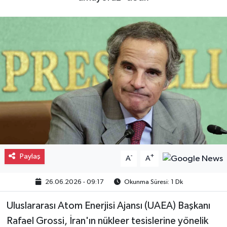
Gayrimenkul
Spor
Eğitim
Paylaş
-
+
A
A
26.06.2026 - 09:17
Okunma Süresi: 1 Dk
Uluslararası Atom Enerjisi Ajansı (UAEA) Başkanı
Rafael Grossi, İran'ın nükleer tesislerine yönelik