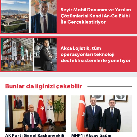
Seyir Mobil Donanım ve Yazılım
Çözümlerini Kendi Ar-Ge Ekibi
İle Gerçekleştiriyor
Akça Lojistik, tüm
operasyonları teknoloji
destekli sistemlerle yönetiyor
Bunlar da ilginizi çekebilir
AK Parti Genel Başkanvekili
MHP'li Akçay üzüm