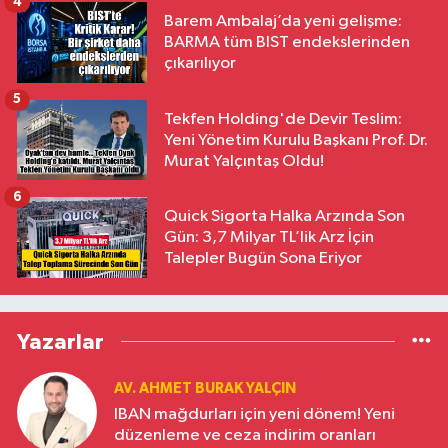
4
Barem Ambalaj’da yeni gelişme:
BARMA tüm BIST endekslerinden
çıkarılıyor
5
Tekfen Holding'de Devir Teslim:
Yeni Yönetim Kurulu Başkanı Prof. Dr.
Murat Yalçıntaş Oldu!
6
Quick Sigorta Halka Arzında Son
Gün: 3,7 Milyar TL’lik Arz İçin
Talepler Bugün Sona Eriyor
Yazarlar
AV. AHMET BURAK YALÇIN
IBAN mağdurları için yeni dönem! Yeni
düzenleme ve ceza indirim oranları