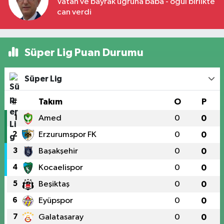
Vatan ve bayrak uğruna baba - oğul birlikte
can verdi
Süper Lig Puan Durumu
Süper Lig
#
Takım
O
P
1
Amed
0
0
2
Erzurumspor FK
0
0
3
Başakşehir
0
0
4
Kocaelispor
0
0
5
Beşiktaş
0
0
6
Eyüpspor
0
0
7
Galatasaray
0
0