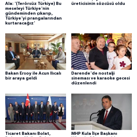
Ala: '(Terörsüz Türkiye) Bu
üreticisinin sözcüsü oldu
meseleyi Türkiye'nin
gündeminden çıkarıp,
Türkiye'yi prangalarından
kurtaracağız'
Bakan Ersoy ile Acun Ilıcalı
Darende'de nostalji
bir araya geldi
sineması ve karaoke gecesi
düzenlendi
Ticaret Bakanı Bolat,
MHP Kula İlçe Başkanı