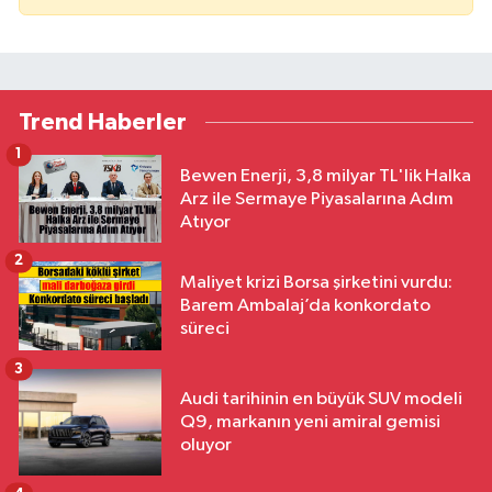
Trend Haberler
1
Bewen Enerji, 3,8 milyar TL'lik Halka
Arz ile Sermaye Piyasalarına Adım
Atıyor
2
Maliyet krizi Borsa şirketini vurdu:
Barem Ambalaj’da konkordato
süreci
3
Audi tarihinin en büyük SUV modeli
Q9, markanın yeni amiral gemisi
oluyor