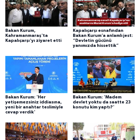
Bakan Kurum,
Kapalıçarşı esnafından
Kahramanmaraş'ta
Bakan Kurum’a anlamlı jest:
Kapalıçarşı'yı ziyaret etti
“Devletin gücünü
yanımızda hissettik”
Bakan Kurum: 'Her
Bakan Kurum: 'Madem
yetişemezsiniz iddiasına,
devlet yoktu da saatte 23
yeni bir anahtar teslimiyle
konutu kim yaptı?'
cevap verdik'