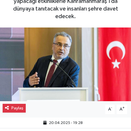
yapacağı etkinliklerle Kahramanmaraş'ı da
dünyaya tanıtacak ve insanları şehre davet
Gayrimenkul
edecek.
Spor
Eğitim
Paylaş
-
+
A
A
20.04.2025 - 19:28