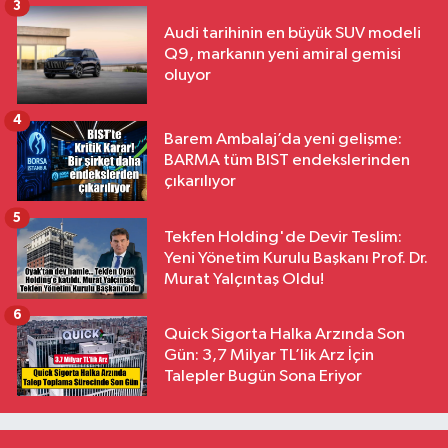
3
Audi tarihinin en büyük SUV modeli
Q9, markanın yeni amiral gemisi
oluyor
4
Barem Ambalaj’da yeni gelişme:
BARMA tüm BIST endekslerinden
çıkarılıyor
5
Tekfen Holding'de Devir Teslim:
Yeni Yönetim Kurulu Başkanı Prof. Dr.
Murat Yalçıntaş Oldu!
6
Quick Sigorta Halka Arzında Son
Gün: 3,7 Milyar TL’lik Arz İçin
Talepler Bugün Sona Eriyor