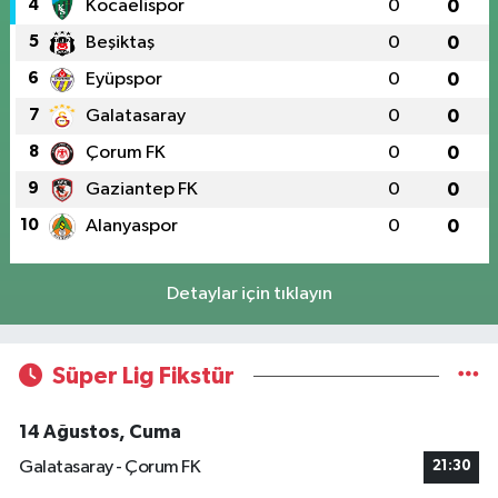
4
Kocaelispor
0
0
5
Beşiktaş
0
0
6
Eyüpspor
0
0
7
Galatasaray
0
0
8
Çorum FK
0
0
9
Gaziantep FK
0
0
10
Alanyaspor
0
0
Detaylar için tıklayın
Süper Lig Fikstür
14 Ağustos, Cuma
Galatasaray - Çorum FK
21:30