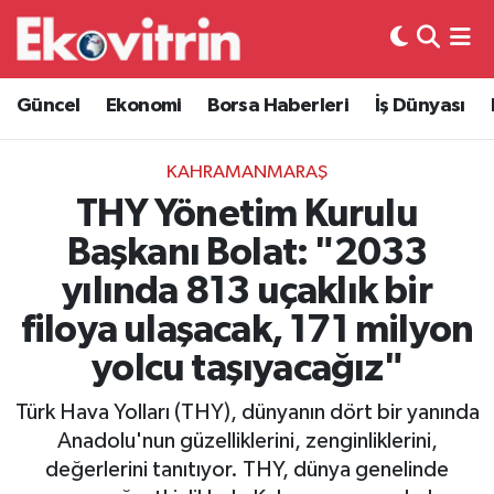
Güncel
Hava Durumu
Güncel
Ekonomi
Borsa Haberleri
İş Dünyası
Ekonomi
Trafik Durumu
KAHRAMANMARAŞ
Borsa Haberleri
Süper Lig Puan Durumu ve Fikstür
THY Yönetim Kurulu
Başkanı Bolat: "2033
İş Dünyası
Tüm Manşetler
yılında 813 uçaklık bir
Lojistik
Son Dakika Haberleri
filoya ulaşacak, 171 milyon
yolcu taşıyacağız"
Otovitrin
Haber Arşivi
Türk Hava Yolları (THY), dünyanın dört bir yanında
Asayiş
Anadolu'nun güzelliklerini, zenginliklerini,
değerlerini tanıtıyor. THY, dünya genelinde
Magazin