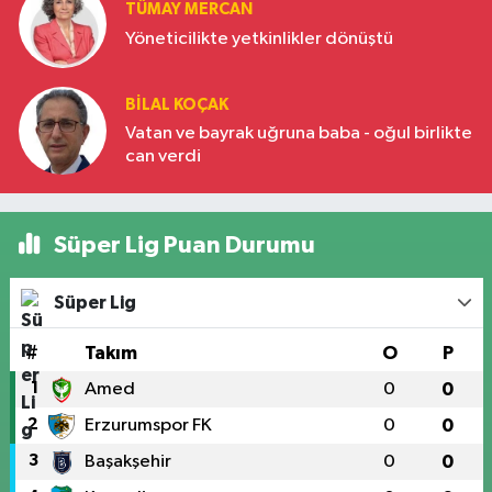
TÜMAY MERCAN
Yöneticilikte yetkinlikler dönüştü
BILAL KOÇAK
Vatan ve bayrak uğruna baba - oğul birlikte
can verdi
Süper Lig Puan Durumu
Süper Lig
#
Takım
O
P
1
Amed
0
0
2
Erzurumspor FK
0
0
3
Başakşehir
0
0