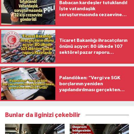
Babacan kardeşler tutuklandı!
İşte vatandaşlık
soruşturmasında cezaevine
gönderilen 32 isim
Ticaret Bakanlığı ihracatçıların
önünü açıyor: 80 ülkede 107
sektörel pazar raporu
hazırlandı
Palandöken: "Vergi ve SGK
borçlarının yeniden
yapılandırılması gerçekten
önemli bir fırsat"
Bunlar da ilginizi çekebilir