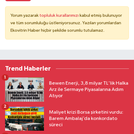
Yorum yazarak
topluluk kurallarımızı
kabul etmiş bulunuyor
ve tüm sorumluluğu üstleniyorsunuz. Yazılan yorumlardan
Ekovitrin Haber hiçbir şekilde sorumlu tutulamaz.
Trend Haberler
1
Bewen Enerji, 3,8 milyar TL'lik Halka
Arz ile Sermaye Piyasalarına Adım
Atıyor
2
Maliyet krizi Borsa şirketini vurdu:
Barem Ambalaj’da konkordato
süreci