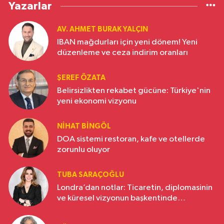
Yazarlar
AV. AHMET BURAK YALÇIN
IBAN mağdurları için yeni dönem! Yeni
düzenleme ve ceza indirim oranları
ŞEREF ÖZATA
Belirsizlikten rekabet gücüne: Türkiye'nin
yeni ekonomi vizyonu
NIHAT BINGÖL
DOA sistemi restoran, kafe ve otellerde
zorunlu oluyor
TUBA SARAÇOĞLU
Londra’dan notlar: Ticaretin, diplomasinin
ve küresel vizyonun başkentinde
Türkiye’nin yükselen gücü