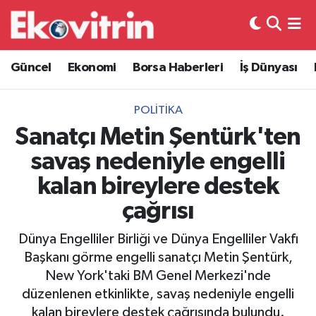
Güncel
Hava Durumu
Güncel
Ekonomi
Borsa Haberleri
İş Dünyası
Ekonomi
Trafik Durumu
POLITIKA
Borsa Haberleri
Süper Lig Puan Durumu ve Fikstür
Sanatçı Metin Şentürk'ten
savaş nedeniyle engelli
İş Dünyası
Tüm Manşetler
kalan bireylere destek
Lojistik
Son Dakika Haberleri
çağrısı
Otovitrin
Haber Arşivi
Dünya Engelliler Birliği ve Dünya Engelliler Vakfı
Başkanı görme engelli sanatçı Metin Şentürk,
Asayiş
New York'taki BM Genel Merkezi'nde
düzenlenen etkinlikte, savaş nedeniyle engelli
Magazin
kalan bireylere destek çağrısında bulundu.