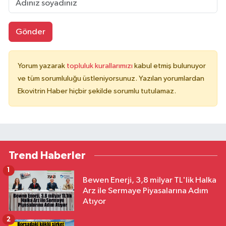
Gönder
Yorum yazarak
topluluk kurallarımızı
kabul etmiş bulunuyor
ve tüm sorumluluğu üstleniyorsunuz. Yazılan yorumlardan
Ekovitrin Haber hiçbir şekilde sorumlu tutulamaz.
Trend Haberler
1
Bewen Enerji, 3,8 milyar TL'lik Halka
Arz ile Sermaye Piyasalarına Adım
Atıyor
2