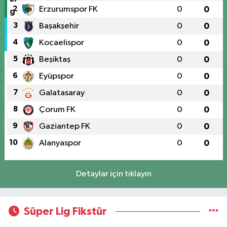
2
Erzurumspor FK
0
0
3
Başakşehir
0
0
4
Kocaelispor
0
0
5
Beşiktaş
0
0
6
Eyüpspor
0
0
7
Galatasaray
0
0
8
Çorum FK
0
0
9
Gaziantep FK
0
0
10
Alanyaspor
0
0
Detaylar için tıklayın
Süper Lig Fikstür