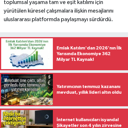
toplumsal yaşama tam ve eşit katılımı için
yürütülen küresel çalışmalara ilişkin mesajlarını
uluslararası platformda paylaşmayı sürdürdü.
Emlak Katılım'dan 2026'nın İlk
Yarısında Ekonomiye 362
Milyar TL Kaynak!
Yatırımcının temmuz kazananı
mevduat, yıllık lideri altın oldu
İnternet kullanıcıları isyanda!
Şikayetler son 4 yılın zirvesine