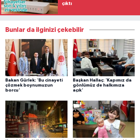
çıktı
Bunlar da ilginizi çekebilir
Bakan Gürlek: 'Bu cinayeti
Başkan Hallaç: 'Kapımız da
çözmek boynumuzun
gönlümüz de halkımıza
borcu'
açık'