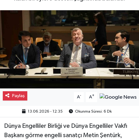
Gayrimenkul
Spor
Eğitim
Paylaş
-
+
A
A
13.06.2026 - 12:35
Okunma Süresi: 6 Dk
Dünya Engelliler Birliği ve Dünya Engelliler Vakfı
Başkanı görme engelli sanatçı Metin Şentürk,