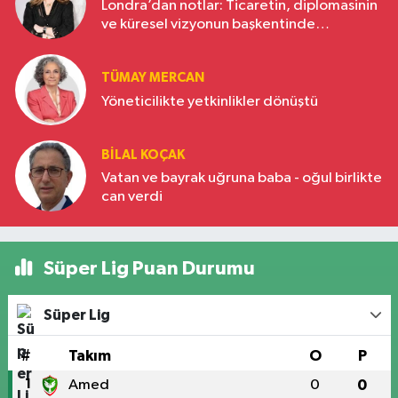
Londra’dan notlar: Ticaretin, diplomasinin
ve küresel vizyonun başkentinde
Türkiye’nin yükselen gücü
TÜMAY MERCAN
Yöneticilikte yetkinlikler dönüştü
BILAL KOÇAK
Vatan ve bayrak uğruna baba - oğul birlikte
can verdi
Süper Lig Puan Durumu
Süper Lig
#
Takım
O
P
1
Amed
0
0