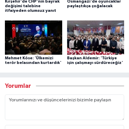
Kırşehir'de CHP'nin bayrak
Osmangazi'de oyuncaklar
değişimi talebine
paylaştıkça çoğalacak
itfaiyeden olumsuz yanıt
Mehmet Köse: 'Ülkemizi
Başkan Aldemir: 'Türkiye
terör belasından kurtardık'
için çalışmayı sürdüreceğiz'
Yorumlar