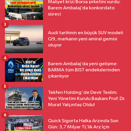
Maliyet krizi Borsa şirketini vurdu:
Barem Ambalaj’da konkordato
süreci
3
Audi tarihinin en büyük SUV modeli
Q9, markanın yeni amiral gemisi
oluyor
4
Barem Ambalaj’da yeni gelişme:
BARMA tüm BIST endekslerinden
çıkarılıyor
5
Tekfen Holding'de Devir Teslim:
Yeni Yönetim Kurulu Başkanı Prof. Dr.
Murat Yalçıntaş Oldu!
6
Quick Sigorta Halka Arzında Son
Gün: 3,7 Milyar TL’lik Arz İçin