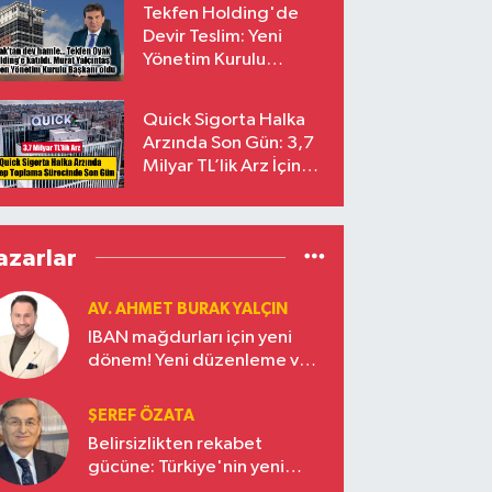
Tekfen Holding'de
Devir Teslim: Yeni
Yönetim Kurulu
Başkanı Prof. Dr. Murat
Yalçıntaş Oldu!
Quick Sigorta Halka
Arzında Son Gün: 3,7
Milyar TL’lik Arz İçin
Talepler Bugün Sona
Eriyor
azarlar
AV. AHMET BURAK YALÇIN
IBAN mağdurları için yeni
dönem! Yeni düzenleme ve
ceza indirim oranları
ŞEREF ÖZATA
Belirsizlikten rekabet
gücüne: Türkiye'nin yeni
ekonomi vizyonu