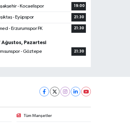
şakşehir - Kocaelispor
19:00
şiktaş - Eyüpspor
21:30
ed - Erzurumspor FK
21:30
7 Ağustos, Pazartesi
msunspor - Göztepe
21:30
Tüm Manşetler