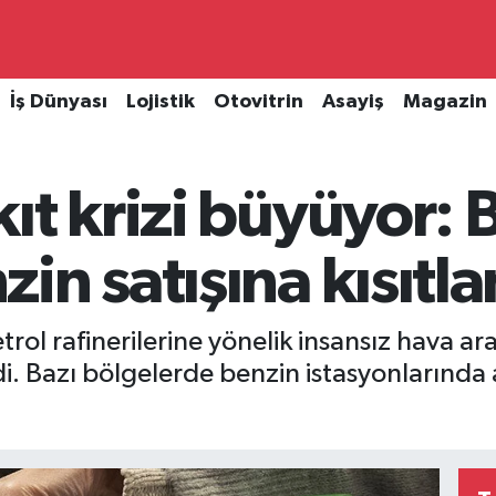
İş Dünyası
Lojistik
Otovitrin
Asayiş
Magazin
ıt krizi büyüyor: 
in satışına kısıtl
rol rafinerilerine yönelik insansız hava arac
di. Bazı bölgelerde benzin istasyonlarında a