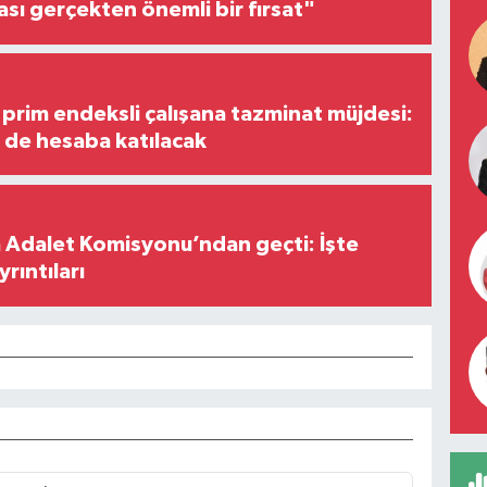
ası gerçekten önemli bir fırsat"
prim endeksli çalışana tazminat müjdesi:
i de hesaba katılacak
 Adalet Komisyonu’ndan geçti: İşte
yrıntıları