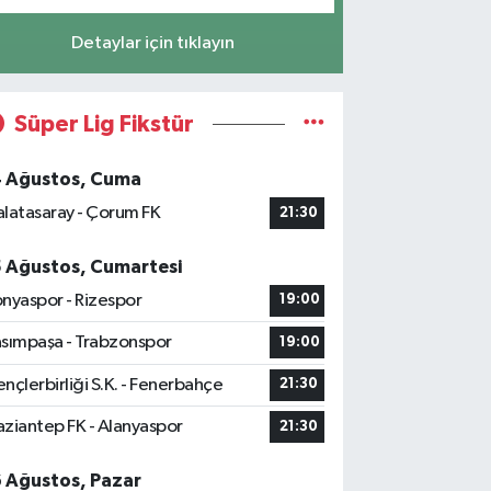
Detaylar için tıklayın
Süper Lig Fikstür
4 Ağustos, Cuma
latasaray - Çorum FK
21:30
5 Ağustos, Cumartesi
nyaspor - Rizespor
19:00
sımpaşa - Trabzonspor
19:00
nçlerbirliği S.K. - Fenerbahçe
21:30
ziantep FK - Alanyaspor
21:30
6 Ağustos, Pazar