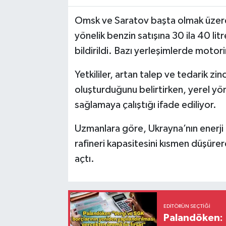
Omsk ve Saratov başta olmak üzere 
yönelik benzin satışına 30 ila 40 lit
bildirildi. Bazı yerleşimlerde motori
Yetkililer, artan talep ve tedarik zi
oluşturduğunu belirtirken, yerel yö
sağlamaya çalıştığı ifade ediliyor.
Uzmanlara göre, Ukrayna’nın enerji al
rafineri kapasitesini kısmen düşürere
açtı.
EDITÖRÜN SEÇTIĞI
Palandöken: 