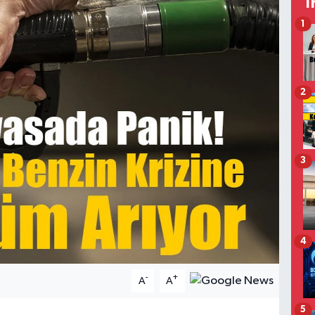
T
1
2
3
4
-
+
A
A
5