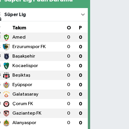
Süper Lig
#
Takım
O
P
1
Amed
0
0
2
Erzurumspor FK
0
0
3
Başakşehir
0
0
4
Kocaelispor
0
0
5
Beşiktaş
0
0
6
Eyüpspor
0
0
7
Galatasaray
0
0
8
Çorum FK
0
0
9
Gaziantep FK
0
0
0
Alanyaspor
0
0