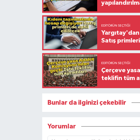
yapılandırılm
EDITÖRÜN SEÇTIĞI
Yargıtay'dan 
Satış primler
EDITÖRÜN SEÇTIĞI
Çerçeve yasa
teklifin tüm a
Bunlar da ilginizi çekebilir
Yorumlar