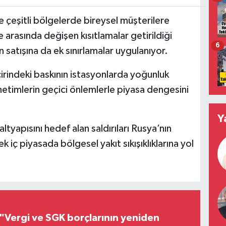
çeşitli bölgelerde bireysel müşterilere
re arasında değişen kısıtlamalar getirildiği
6
n satışına da ek sınırlamalar uygulanıyor.
ncirindeki baskının istasyonlarda yoğunluk
netimlerin geçici önlemlerle piyasa dengesini
Y
tyapısını hedef alan saldırıları Rusya’nın
k iç piyasada bölgesel yakıt sıkışıklıklarına yol
"Vergi ve SGK borçlarının yeniden