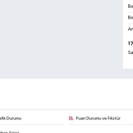
Ba
Be
Am
1
Sa
afik Durumu
Puan Durumu ve Fikstür
ber Arşivi