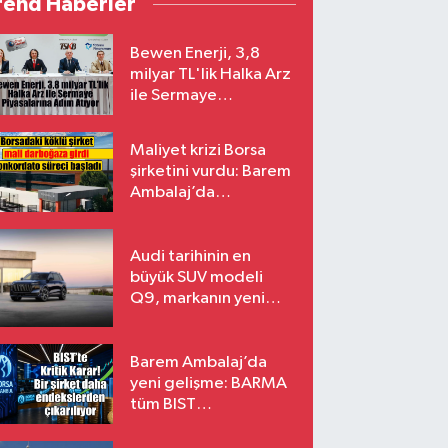
rend Haberler
Bewen Enerji, 3,8
milyar TL'lik Halka Arz
ile Sermaye
Piyasalarına Adım
Atıyor
Maliyet krizi Borsa
şirketini vurdu: Barem
Ambalaj’da
konkordato süreci
Audi tarihinin en
büyük SUV modeli
Q9, markanın yeni
amiral gemisi oluyor
Barem Ambalaj’da
yeni gelişme: BARMA
tüm BIST
endekslerinden
çıkarılıyor