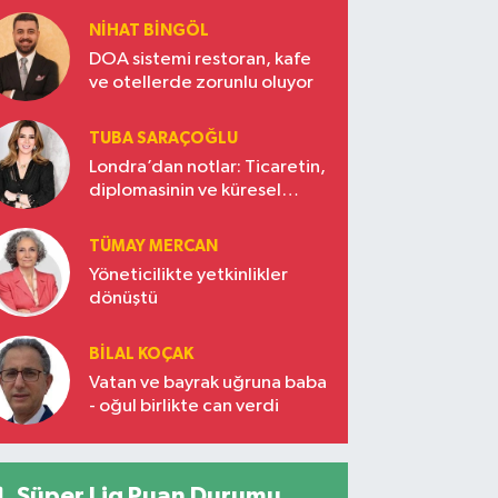
NIHAT BINGÖL
DOA sistemi restoran, kafe
ve otellerde zorunlu oluyor
TUBA SARAÇOĞLU
Londra’dan notlar: Ticaretin,
diplomasinin ve küresel
vizyonun başkentinde
Türkiye’nin yükselen gücü
TÜMAY MERCAN
Yöneticilikte yetkinlikler
dönüştü
BILAL KOÇAK
Vatan ve bayrak uğruna baba
- oğul birlikte can verdi
Süper Lig Puan Durumu