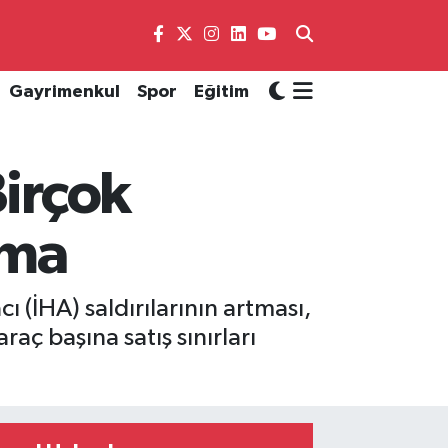
Gayrimenkul
Spor
Eğitim
Birçok
ama
ı (İHA) saldırılarının artması,
raç başına satış sınırları