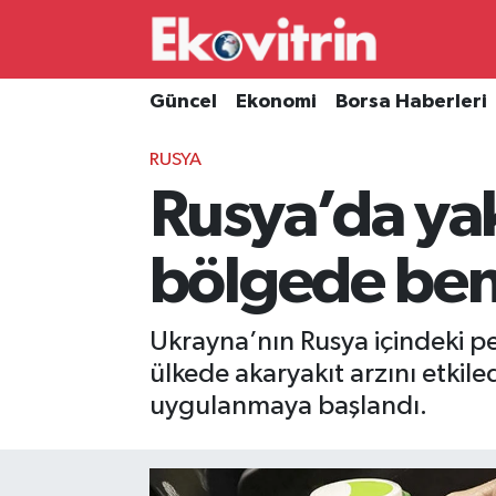
Güncel
Hava Durumu
Güncel
Ekonomi
Borsa Haberleri
Ekonomi
Trafik Durumu
RUSYA
Rusya’da yak
Borsa Haberleri
Süper Lig Puan Durumu ve Fikstür
İş Dünyası
Tüm Manşetler
bölgede benz
Lojistik
Son Dakika Haberleri
Ukrayna’nın Rusya içindeki pet
Otovitrin
Haber Arşivi
ülkede akaryakıt arzını etkile
uygulanmaya başlandı.
Asayiş
Magazin