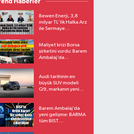
rend Haberler
Bewen Enerji, 3,8
milyar TL'lik Halka Arz
ile Sermaye
Piyasalarına Adım
Atıyor
Maliyet krizi Borsa
şirketini vurdu: Barem
Ambalaj’da
konkordato süreci
Audi tarihinin en
büyük SUV modeli
Q9, markanın yeni
amiral gemisi oluyor
Barem Ambalaj’da
yeni gelişme: BARMA
tüm BIST
endekslerinden
çıkarılıyor