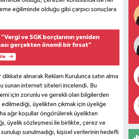
iliminde olduğu, çerezler konusunda ise her
me eğiliminde olduğu gibi çarpıcı sonuçlara
"Vergi ve SGK borçlarının yeniden
ması gerçekten önemli bir fırsat"
üle
 dikkate alınarak Reklam Kurulunca satın alma
u sunan internet siteleri incelendi. Bu
mi için zorunlu ve gerekli olan bilgilerden
ip edilmediği, üyelikten çıkmak için üyeliğe
a ağır koşullar öngörülerek üyelikten
ğı, üyelik sözleşmesi ile birlikte, çerez ve
e sunulup sunulmadığı, kişisel verilerinin hedefli