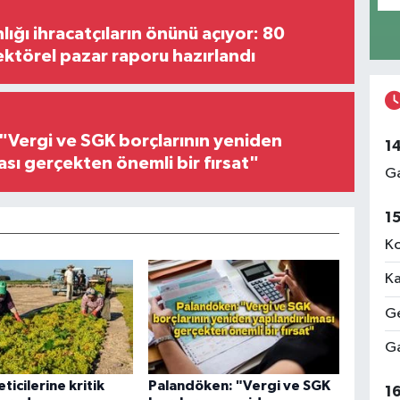
lığı ihracatçıların önünü açıyor: 80
ektörel pazar raporu hazırlandı
"Vergi ve SGK borçlarının yeniden
1
ası gerçekten önemli bir fırsat"
Ga
1
Ko
Ka
Ge
Ga
ticilerine kritik
Palandöken: "Vergi ve SGK
1