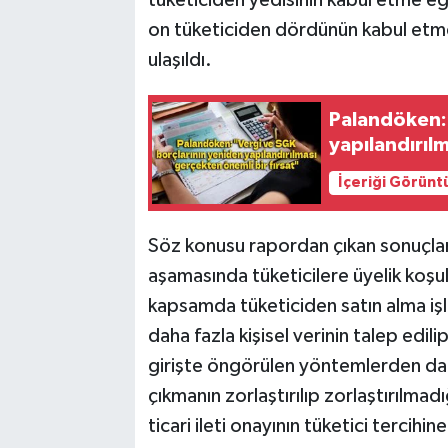
tüketiciden yedisinin kabul etme eğ
on tüketiciden dördünün kabul etme
ulaşıldı.
Palandöken: 
yapılandırıl
İçeriği Görünt
Söz konusu rapordan çıkan sonuçlar
aşamasında tüketicilere üyelik koşul
kapsamda tüketiciden satın alma işle
daha fazla kişisel verinin talep edil
girişte öngörülen yöntemlerden dah
çıkmanın zorlaştırılıp zorlaştırılmadı
ticari ileti onayının tüketici tercihin