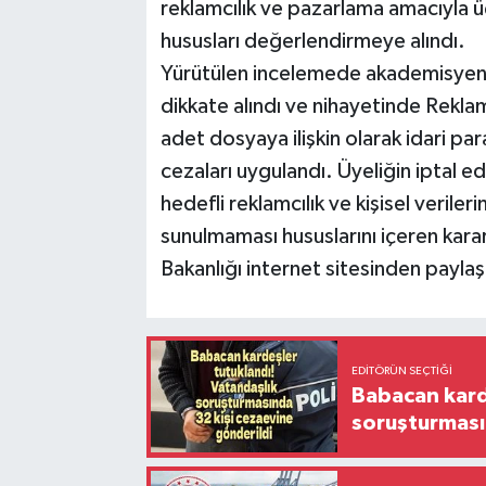
reklamcılık ve pazarlama amacıyla üç
hususları değerlendirmeye alındı.
Yürütülen incelemede akademisyen gö
dikkate alındı ve nihayetinde Rekla
adet dosyaya ilişkin olarak idari pa
cezaları uygulandı. Üyeliğin iptal ed
hedefli reklamcılık ve kişisel verile
sunulmaması hususlarını içeren karar
Bakanlığı internet sitesinden paylaş
EDITÖRÜN SEÇTIĞI
Babacan karde
soruşturması