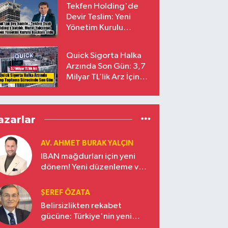
Tekfen Holding'de
Devir Teslim: Yeni
Yönetim Kurulu
Başkanı Prof. Dr. Murat
Yalçıntaş Oldu!
Quick Sigorta Halka
Arzında Son Gün: 3,7
Milyar TL’lik Arz İçin
Talepler Bugün Sona
Eriyor
azarlar
AV. AHMET BURAK YALÇIN
IBAN mağdurları için yeni
dönem! Yeni düzenleme ve
ceza indirim oranları
ŞEREF ÖZATA
Belirsizlikten rekabet
gücüne: Türkiye'nin yeni
ekonomi vizyonu