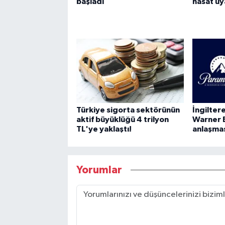
başladı
hasat uya
Türkiye sigorta sektörünün
İngilte
aktif büyüklüğü 4 trilyon
Warner 
TL'ye yaklaştı!
anlaşma
Yorumlar