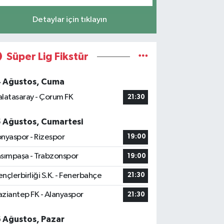
Detaylar için tıklayın
Süper Lig Fikstür
4 Ağustos, Cuma
latasaray - Çorum FK
21:30
5 Ağustos, Cumartesi
nyaspor - Rizespor
19:00
sımpaşa - Trabzonspor
19:00
nçlerbirliği S.K. - Fenerbahçe
21:30
ziantep FK - Alanyaspor
21:30
6 Ağustos, Pazar