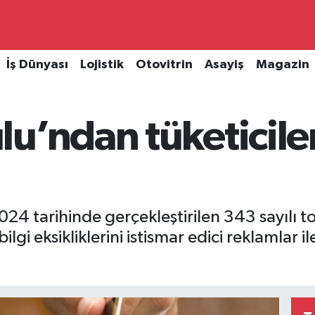
İş Dünyası
Lojistik
Otovitrin
Asayiş
Magazin
u’ndan tüketiciler 
4 tarihinde gerçekleştirilen 343 sayılı top
bilgi eksikliklerini istismar edici reklamlar 