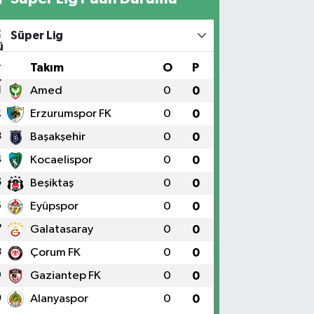
Süper Lig
#
Takım
O
P
1
Amed
0
0
2
Erzurumspor FK
0
0
3
Başakşehir
0
0
4
Kocaelispor
0
0
5
Beşiktaş
0
0
6
Eyüpspor
0
0
7
Galatasaray
0
0
8
Çorum FK
0
0
9
Gaziantep FK
0
0
0
Alanyaspor
0
0