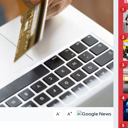
T
1
2
3
4
-
+
A
A
5