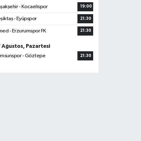
şakşehir - Kocaelispor
19:00
şiktaş - Eyüpspor
21:30
ed - Erzurumspor FK
21:30
7 Ağustos, Pazartesi
msunspor - Göztepe
21:30