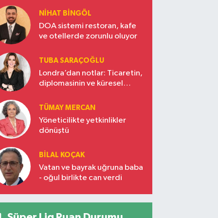
NIHAT BINGÖL
DOA sistemi restoran, kafe
ve otellerde zorunlu oluyor
TUBA SARAÇOĞLU
Londra’dan notlar: Ticaretin,
diplomasinin ve küresel
vizyonun başkentinde
Türkiye’nin yükselen gücü
TÜMAY MERCAN
Yöneticilikte yetkinlikler
dönüştü
BILAL KOÇAK
Vatan ve bayrak uğruna baba
- oğul birlikte can verdi
Süper Lig Puan Durumu