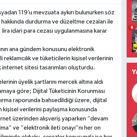
yadan 119’u mevzuata aykırı bulunurken söz
r hakkında durdurma ve düzeltme cezaları ile
6
 lira idari para cezası uygulanmasına karar
sının ana gündem konusunu elektronik
reklamcılık ve tüketicilerin kişisel verilerinin
k internet sitesi tasarımları oluşturdu.
Y
erinin üyelik şartlarını mercek altına aldı
lamaya göre; Dijital Tüketicinin Korunması
ırma raporunda bahsedildiği üzere, dijital
n kişisel verilerini paylaşma konusunda
nternet üzerinden alışveriş yaparken “devam
ma” ve “elektronik ileti onayı”nı her on