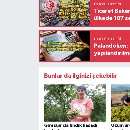
EDITÖRÜN SEÇTIĞI
Ticaret Bakan
ülkede 107 s
EDITÖRÜN SEÇTIĞI
Palandöken: 
yapılandırılm
Bunlar da ilginizi çekebilir
Giresun’da fındık hasadı
Üzüm üre