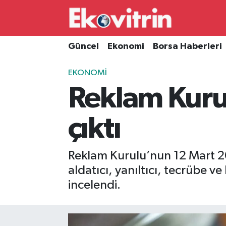
Güncel
Hava Durumu
Güncel
Ekonomi
Borsa Haberleri
Ekonomi
Trafik Durumu
EKONOMI
Reklam Kurul
Borsa Haberleri
Süper Lig Puan Durumu ve Fikstür
İş Dünyası
Tüm Manşetler
çıktı
Lojistik
Son Dakika Haberleri
Reklam Kurulu’nun 12 Mart 202
Otovitrin
Haber Arşivi
aldatıcı, yanıltıcı, tecrübe ve 
incelendi.
Asayiş
Magazin