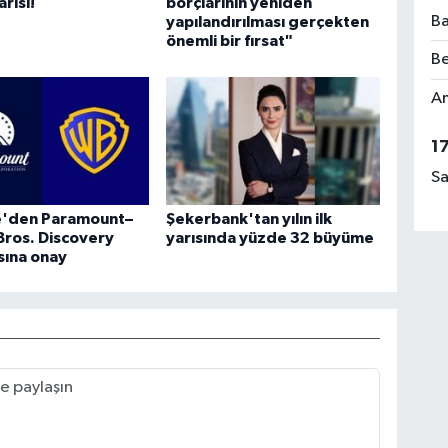
rısı!
borçlarının yeniden
Ba
yapılandırılması gerçekten
önemli bir fırsat"
Be
Am
1
Sa
re'den Paramount–
Şekerbank'tan yılın ilk
Bros. Discovery
yarısında yüzde 32 büyüme
sına onay