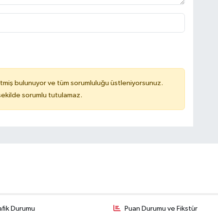
tmiş bulunuyor ve tüm sorumluluğu üstleniyorsunuz.
 şekilde sorumlu tutulamaz.
afik Durumu
Puan Durumu ve Fikstür