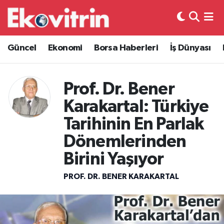
Güncel
Hava Durumu
Güncel
Ekonomi
Borsa Haberleri
İş Dünyası
Ekonomi
Trafik Durumu
Prof. Dr. Bener
Borsa Haberleri
Süper Lig Puan Durumu ve Fikstür
Karakartal: Türkiye
İş Dünyası
Tüm Manşetler
Tarihinin En Parlak
Dönemlerinden
Lojistik
Son Dakika Haberleri
Birini Yaşıyor
Otovitrin
Haber Arşivi
PROF. DR. BENER KARAKARTAL
Asayiş
Magazin