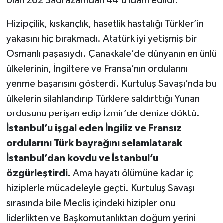
olan 262 Sadrazamdan 44’ü idam edildi.
Hizipçilik, kıskançlık, hasetlik hastalığı Türkler’in
yakasını hiç bırakmadı. Atatürk iyi yetişmiş bir
Osmanlı paşasıydı. Çanakkale’de dünyanın en ünlü
ülkelerinin, İngiltere ve Fransa’nın ordularını
yenme başarısını gösterdi. Kurtuluş Savaşı’nda bu
ülkelerin silahlandırıp Türklere saldırttığı Yunan
ordusunu perişan edip İzmir’de denize döktü.
İstanbul’u işgal eden İngiliz ve Fransız
ordularını Türk bayrağını selamlatarak
İstanbul’dan kovdu ve İstanbul’u
özgürleştirdi.
Ama hayatı ölümüne kadar iç
hiziplerle mücadeleyle geçti. Kurtuluş Savaşı
sırasında bile Meclis içindeki hizipler onu
liderlikten ve Başkomutanlıktan doğum yerini