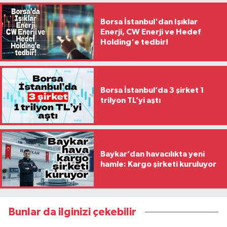
Borsa İstanbul'dan Işıklar
Enerji, CW Enerji ve Hedef
Holding'e tedbir!
Borsa İstanbul’da 3 şirket 1
trilyon TL’yi aştı
Baykar’dan havacılıkta yeni
hamle: Kargo şirketi kuruluyor
Bunlar da ilginizi çekebilir