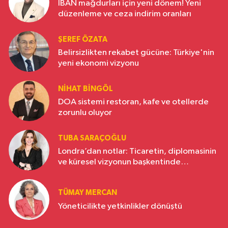
IBAN mağdurları için yeni dönem! Yeni
düzenleme ve ceza indirim oranları
ŞEREF ÖZATA
Belirsizlikten rekabet gücüne: Türkiye'nin
yeni ekonomi vizyonu
NIHAT BINGÖL
DOA sistemi restoran, kafe ve otellerde
zorunlu oluyor
TUBA SARAÇOĞLU
Londra’dan notlar: Ticaretin, diplomasinin
ve küresel vizyonun başkentinde
Türkiye’nin yükselen gücü
TÜMAY MERCAN
Yöneticilikte yetkinlikler dönüştü