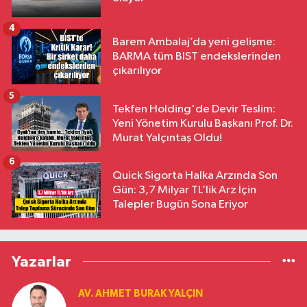
4
Barem Ambalaj’da yeni gelişme:
BARMA tüm BIST endekslerinden
çıkarılıyor
5
Tekfen Holding'de Devir Teslim:
Yeni Yönetim Kurulu Başkanı Prof. Dr.
Murat Yalçıntaş Oldu!
6
Quick Sigorta Halka Arzında Son
Gün: 3,7 Milyar TL’lik Arz İçin
Talepler Bugün Sona Eriyor
Yazarlar
AV. AHMET BURAK YALÇIN