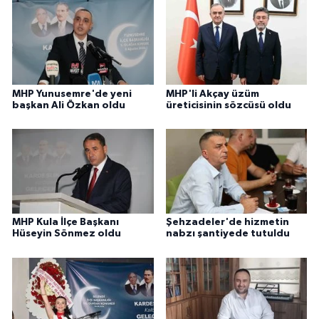
MHP Yunusemre'de yeni
MHP'li Akçay üzüm
başkan Ali Özkan oldu
üreticisinin sözcüsü oldu
MHP Kula İlçe Başkanı
Şehzadeler'de hizmetin
Hüseyin Sönmez oldu
nabzı şantiyede tutuldu