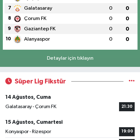
7
Galatasaray
0
0
8
Çorum FK
0
0
9
Gaziantep FK
0
0
10
Alanyaspor
0
0
Detaylar için tıklayın
Süper Lig Fikstür
14 Ağustos, Cuma
Galatasaray - Çorum FK
21:30
15 Ağustos, Cumartesi
Konyaspor - Rizespor
19:00