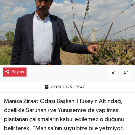
Gayrimenkul
Spor
Eğitim
Paylaş
-
+
A
A
22.08.2025 - 15:47
Manisa Ziraat Odası Başkanı Hüseyin Altındağ,
özellikle Saruhanlı ve Yunusemre’de yapılması
planlanan çalışmaların kabul edilemez olduğunu
belirterek, “Manisa’nın suyu bize bile yetmiyor.