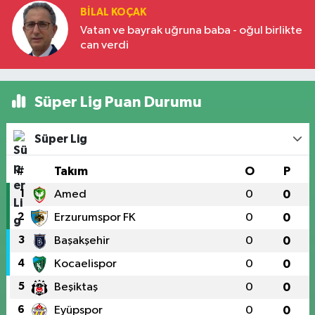
BILAL KOÇAK
Vatan ve bayrak uğruna baba - oğul birlikte
can verdi
Süper Lig Puan Durumu
Süper Lig
#
Takım
O
P
1
Amed
0
0
2
Erzurumspor FK
0
0
3
Başakşehir
0
0
4
Kocaelispor
0
0
5
Beşiktaş
0
0
6
Eyüpspor
0
0