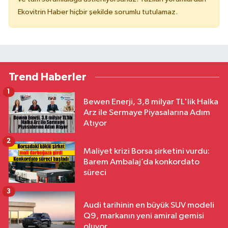
Ekovitrin Haber hiçbir şekilde sorumlu tutulamaz.
Trend Haberler
1
Bewen Enerji, 3,8 milyar TL'lik Halka
Arz ile Sermaye Piyasalarına Adım
Atıyor
2
Maliyet krizi Borsa şirketini vurdu:
Barem Ambalaj’da konkordato
süreci
3
Audi tarihinin en büyük SUV modeli
Q9, markanın yeni amiral gemisi
oluyor