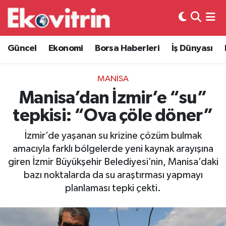
Güncel
Hava Durumu
Güncel
Ekonomi
Borsa Haberleri
İş Dünyası
Ekonomi
Trafik Durumu
MANİSA
Borsa Haberleri
Süper Lig Puan Durumu ve Fikstür
Manisa’dan İzmir’e “su”
tepkisi: “Ova çöle döner”
İş Dünyası
Tüm Manşetler
İzmir’de yaşanan su krizine çözüm bulmak
Lojistik
Son Dakika Haberleri
amacıyla farklı bölgelerde yeni kaynak arayışına
giren İzmir Büyükşehir Belediyesi’nin, Manisa’daki
Otovitrin
Haber Arşivi
bazı noktalarda da su araştırması yapmayı
planlaması tepki çekti.
Asayiş
Magazin