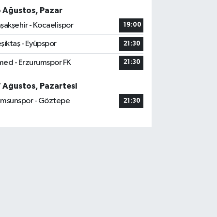
6 Ağustos, Pazar
şakşehir - Kocaelispor
19:00
şiktaş - Eyüpspor
21:30
ed - Erzurumspor FK
21:30
7 Ağustos, Pazartesi
msunspor - Göztepe
21:30