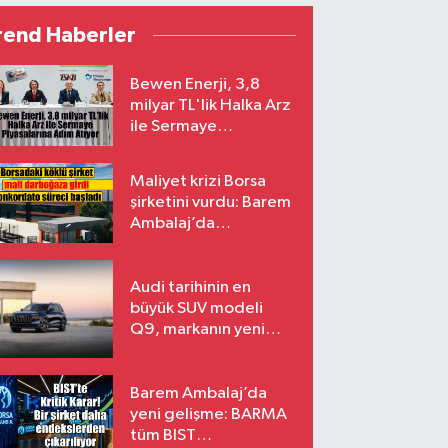
rend Haberler
Bewen Enerji, 3,8
milyar TL'lik Halka Arz
ile Sermaye
Piyasalarına Adım
Atıyor
Maliyet krizi Borsa
şirketini vurdu: Barem
Ambalaj’da
konkordato süreci
Audi tarihinin en
büyük SUV modeli
Q9, markanın yeni
amiral gemisi oluyor
Barem Ambalaj’da
yeni gelişme: BARMA
tüm BIST