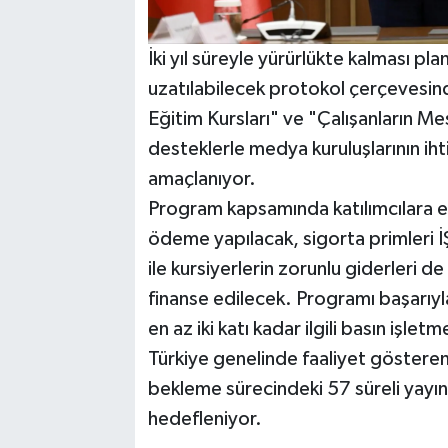
İki yıl süreyle yürürlükte kalması pl
uzatılabilecek protokol çerçevesind
Eğitim Kursları" ve "Çalışanların Me
desteklerle medya kuruluşlarının ihti
amaçlanıyor.
Program kapsamında katılımcılara eğ
ödeme yapılacak, sigorta primleri İŞ
ile kursiyerlerin zorunlu giderleri 
finanse edilecek. Programı başarıyla
en az iki katı kadar ilgili basın işle
Türkiye genelinde faaliyet göstere
bekleme sürecindeki 57 süreli yayın
hedefleniyor.