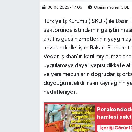
30.06.2026 - 17:06
Okunma Süresi: 5 Dk
Türkiye İş Kurumu (İŞKUR) ile Basın 
sektöründe istihdamın geliştirilmesi,
aktif iş gücü hizmetlerinin yaygınlaşt
imzalandı. İletişim Bakanı Burhanet
Vedat Işıkhan'ın katılımıyla imzal
uygulamaya dayalı yapısı dikkate alın
ve yeni mezunların doğrudan iş ort
duyduğu nitelikli insan kaynağının ye
hedefleniyor.
Perakendede 
hamlesi sekt
İçeriği Görünt