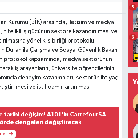
5
İlan Kurumu (BİK) arasında, iletişim ve medya
 nitelikli iş gücünün sektöre kazandırılması ve
6
ırılmasına yönelik iş birliği protokolü
tin Duran ile Çalışma ve Sosyal Güvenlik Bakanı
anan protokol kapsamında, medya sektörünün
arak iş arayanların, üniversite öğrencilerinin
amında deneyim kazanmaları, sektörün ihtiyaç
Y
tiştirilmesi ve istihdamın artırılması
tarihi değişim! A101'in CarrefourSA
örde dengeleri değiştirecek
üle