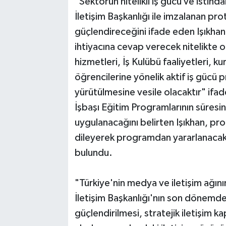
"Sektörün nitelikli iş gücü ve istih
İletişim Başkanlığı ile imzalanan p
güçlendireceğini ifade eden Işıkhan,
ihtiyacına cevap verecek nitelikte o
hizmetleri, İş Kulübü faaliyetleri, ku
öğrencilerine yönelik aktif iş gücü 
yürütülmesine vesile olacaktır" ifade
İşbaşı Eğitim Programlarının süresi
uygulanacağını belirten Işıkhan, pro
dileyerek programdan yararlanacak
bulundu.
"Türkiye'nin medya ve iletişim ağını
İletişim Başkanlığı'nın son dönemd
güçlendirilmesi, stratejik iletişim ka