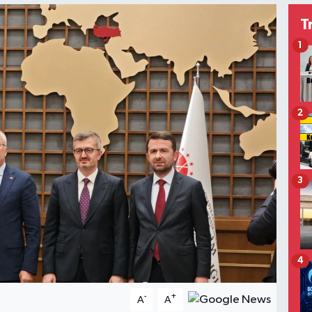
T
1
2
3
4
-
+
A
A