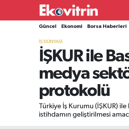
Güncel
Hava Durumu
Güncel
Ekonomi
Borsa Haberleri
Ekonomi
Trafik Durumu
İŞ DÜNYASI
İŞKUR ile Ba
Borsa Haberleri
Süper Lig Puan Durumu ve Fikstür
İş Dünyası
Tüm Manşetler
medya sektör
Lojistik
Son Dakika Haberleri
protokolü
Otovitrin
Haber Arşivi
Türkiye İş Kurumu (İŞKUR) ile
Asayiş
istihdamın geliştirilmesi amacı
Magazin