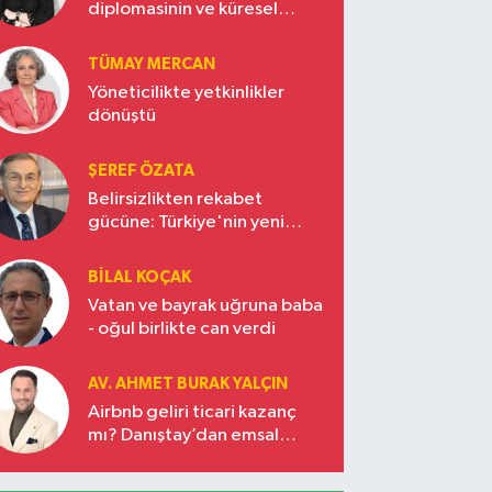
diplomasinin ve küresel
vizyonun başkentinde
Türkiye’nin yükselen gücü
TÜMAY MERCAN
Yöneticilikte yetkinlikler
dönüştü
ŞEREF ÖZATA
Belirsizlikten rekabet
gücüne: Türkiye'nin yeni
ekonomi vizyonu
BILAL KOÇAK
Vatan ve bayrak uğruna baba
- oğul birlikte can verdi
AV. AHMET BURAK YALÇIN
Airbnb geliri ticari kazanç
mı? Danıştay’dan emsal
karar!