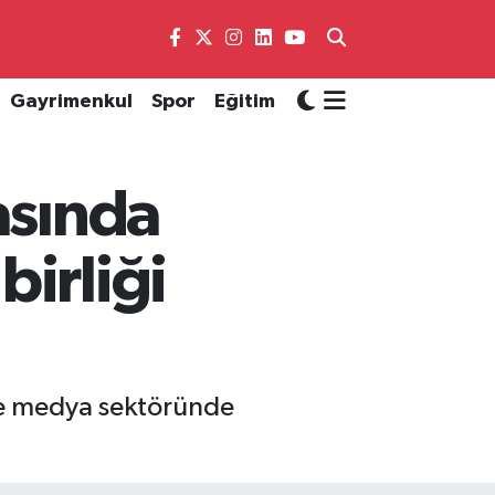
Gayrimenkul
Spor
Eğitim
asında
irliği
 ve medya sektöründe