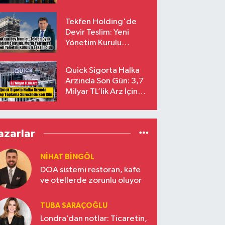
endekslerinden
çıkarılıyor
Tekfen Holding'de
Devir Teslim: Yeni
Yönetim Kurulu
Başkanı Prof. Dr. Murat
Yalçıntaş Oldu!
Quick Sigorta Halka
Arzında Son Gün: 3,7
Milyar TL’lik Arz İçin
Talepler Bugün Sona
Eriyor
azarlar
NIHAT BINGÖL
DOA sistemi restoran, kafe
ve otellerde zorunlu oluyor
TUBA SARAÇOĞLU
Londra’dan notlar: Ticaretin,