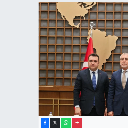
Gayrimenkul
Spor
Eğitim