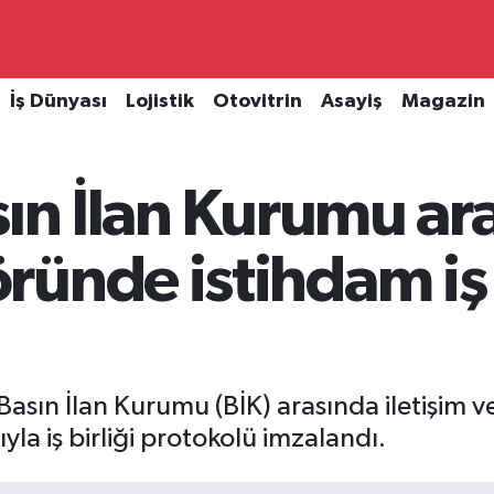
İş Dünyası
Lojistik
Otovitrin
Asayiş
Magazin
sın İlan Kurumu ar
ünde istihdam iş b
 Basın İlan Kurumu (BİK) arasında iletişim
yla iş birliği protokolü imzalandı.