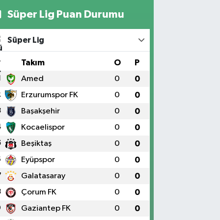
Süper Lig Puan Durumu
Süper Lig
#
Takım
O
P
1
Amed
0
0
2
Erzurumspor FK
0
0
3
Başakşehir
0
0
4
Kocaelispor
0
0
5
Beşiktaş
0
0
6
Eyüpspor
0
0
7
Galatasaray
0
0
8
Çorum FK
0
0
9
Gaziantep FK
0
0