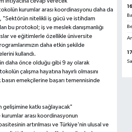
dam ihtiyacına cevap verecek"
1
rotokolün kurumlar arası koordinasyonu daha da
Ba
 "Sektörün nitelikli iş gücü ve istihdam
Be
lan bu protokol; iş ve meslek danışmanlığı
rslar ve eğitimlerle özellikle üniversite
Am
programlarımızın daha etkin şekilde
1
lerini kullandı.
Sa
nin daha önce olduğu gibi 9 ay olarak
tokolün çalışma hayatına hayırlı olmasını
 basın emekçilerine başarı temennisinde
n gelişimine katkı sağlayacak"
e kurumlar arası koordinasyonun
pasitesinin artırılması ve Türkiye'nin ulusal ve