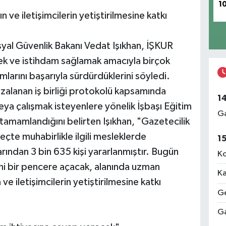
1
ve iletişimcilerin yetiştirilmesine katkı
al Güvenlik Bakanı Vedat Işıkhan, İŞKUR
irmek ve istihdam sağlamak amacıyla birçok
larını başarıyla sürdürdüklerini söyledi.
mzalanan iş birliği protokolü kapsamında
1
eya çalışmak isteyenlere yönelik İşbaşı Eğitim
Ga
tamamlandığını belirten Işıkhan, "Gazetecilik
te muhabirlikle ilgili mesleklerde
1
ından 3 bin 635 kişi yararlanmıştır. Bugün
Ko
yeni bir pencere açacak, alanında uzman
Ka
e iletişimcilerin yetiştirilmesine katkı
Ge
Ga