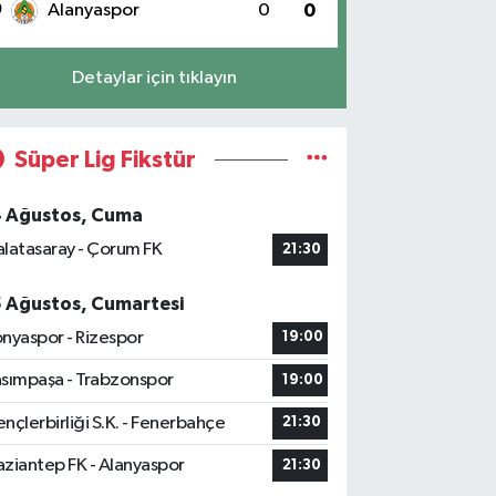
0
Alanyaspor
0
0
Detaylar için tıklayın
Süper Lig Fikstür
4 Ağustos, Cuma
latasaray - Çorum FK
21:30
5 Ağustos, Cumartesi
nyaspor - Rizespor
19:00
sımpaşa - Trabzonspor
19:00
nçlerbirliği S.K. - Fenerbahçe
21:30
ziantep FK - Alanyaspor
21:30