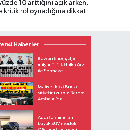
yüzde 10 arttığını açıklarken,
kritik rol oynadığına dikkat
rend Haberler
Bewen Enerji, 3,8
milyar TL'lik Halka Arz
ile Sermaye
Piyasalarına Adım
Atıyor
Maliyet krizi Borsa
şirketini vurdu: Barem
Ambalaj’da
konkordato süreci
Audi tarihinin en
büyük SUV modeli
Q9, markanın yeni