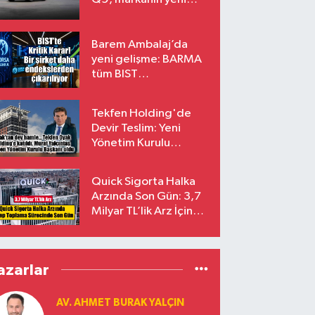
amiral gemisi oluyor
Barem Ambalaj’da
yeni gelişme: BARMA
tüm BIST
endekslerinden
çıkarılıyor
Tekfen Holding'de
Devir Teslim: Yeni
Yönetim Kurulu
Başkanı Prof. Dr. Murat
Yalçıntaş Oldu!
Quick Sigorta Halka
Arzında Son Gün: 3,7
Milyar TL’lik Arz İçin
Talepler Bugün Sona
Eriyor
azarlar
AV. AHMET BURAK YALÇIN