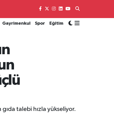
Gayrimenkul
Spor
Eğitim
un
'un
üçlü
 gıda talebi hızla yükseliyor.