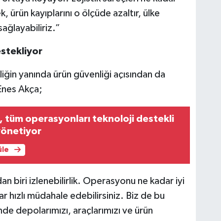
, ürün kayıplarını o ölçüde azaltır, ülke
ağlayabiliriz.”
estekliyor
iliğin yanında ürün güvenliği açısından da
 Enes Akça;
k, tüm operasyonları teknoloji destekli
yönetiyor
üle
n biri izlenebilirlik. Operasyonu ne kadar iyi
ar hızlı müdahale edebilirsiniz. Biz de bu
sinde depolarımızı, araçlarımızı ve ürün