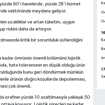
Ka
n yüzde 60'ı hanelerde, yüzde 28'i hizmet
ende sektöründe meydana geliyor.
Ge
Ga
en sıcaklıklar ve artan tüketim, uygun
p riskini daha da artırıyor.
1
ltılmasında kritik bir sorumluluk üstlendiğini
Ba
Be
ya kadar ömrünün önemli bölümünü lojistik
Am
Gıda, hata toleransının en düşük olduğu ürün
1
 bozulduğunda bunu geri döndürmek mümkün
Sa
denle ürünün doğru koşullarda depolanması,
mesi çok önemli.
a israfının yüzde 10 azaltılmasıyla yaklaşık 50
 ortaya koyuyor. Lojistik süreçleri ne kadar