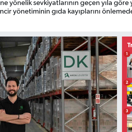
ine yönelik sevkiyatlarının geçen yıla göre 
ncir yönetiminin gıda kayıplarını önlemede 
T
1
2
3