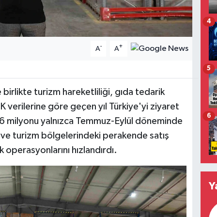
4
-
+
A
A
5
irlikte turizm hareketliliği, gıda tedarik
K verilerine göre geçen yıl Türkiye'yi ziyaret
6
3,6 milyonu yalnızca Temmuz-Eylül döneminde
r ve turizm bölgelerindeki perakende satış
ik operasyonlarını hızlandırdı.
Y