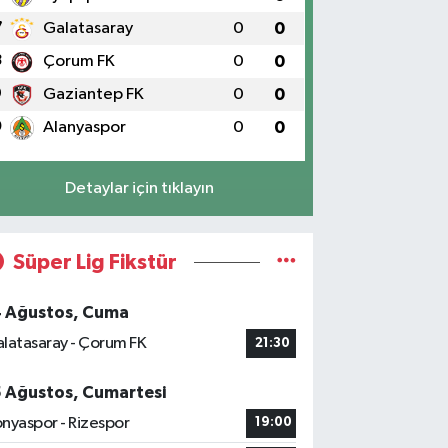
7
Galatasaray
0
0
8
Çorum FK
0
0
9
Gaziantep FK
0
0
0
Alanyaspor
0
0
Detaylar için tıklayın
Süper Lig Fikstür
4 Ağustos, Cuma
latasaray - Çorum FK
21:30
5 Ağustos, Cumartesi
nyaspor - Rizespor
19:00