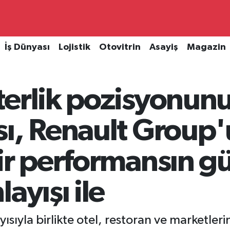
İş Dünyası
Lojistik
Otovitrin
Asayiş
Magazin
terlik pozisyonun
sı, Renault Group
ir performansın g
ayışı ile
sıyla birlikte otel, restoran ve marketlerin