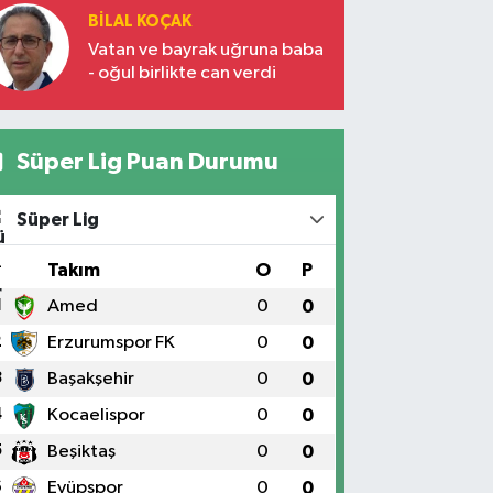
BILAL KOÇAK
Vatan ve bayrak uğruna baba
- oğul birlikte can verdi
Süper Lig Puan Durumu
Süper Lig
#
Takım
O
P
1
Amed
0
0
2
Erzurumspor FK
0
0
3
Başakşehir
0
0
4
Kocaelispor
0
0
5
Beşiktaş
0
0
6
Eyüpspor
0
0