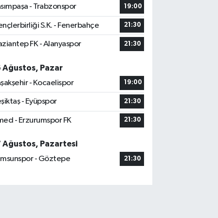
sımpaşa - Trabzonspor
19:00
nçlerbirliği S.K. - Fenerbahçe
21:30
ziantep FK - Alanyaspor
21:30
6 Ağustos, Pazar
şakşehir - Kocaelispor
19:00
şiktaş - Eyüpspor
21:30
ed - Erzurumspor FK
21:30
7 Ağustos, Pazartesi
msunspor - Göztepe
21:30