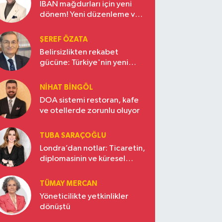
IBAN mağdurları için yeni
dönem! Yeni düzenleme ve
ceza indirim oranları
ŞEREF ÖZATA
Belirsizlikten rekabet
gücüne: Türkiye'nin yeni
ekonomi vizyonu
NIHAT BINGÖL
DOA sistemi restoran, kafe
ve otellerde zorunlu oluyor
TUBA SARAÇOĞLU
Londra’dan notlar: Ticaretin,
diplomasinin ve küresel
vizyonun başkentinde
Türkiye’nin yükselen gücü
TÜMAY MERCAN
Yöneticilikte yetkinlikler
dönüştü