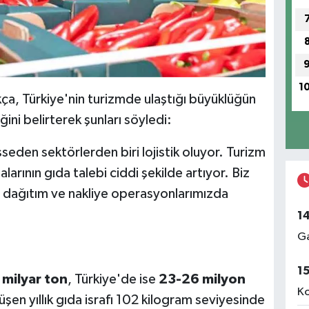
1
ça, Türkiye'nin turizmde ulaştığı büyüklüğün
ini belirterek şunları söyledi:
hisseden sektörlerden biri lojistik oluyor. Turizm
arının gıda talebi ciddi şekilde artıyor. Biz
o dağıtım ve nakliye operasyonlarımızda
1
Ga
1
 milyar ton
, Türkiye'de ise
23-26 milyon
Ko
düşen yıllık gıda israfı 102 kilogram seviyesinde