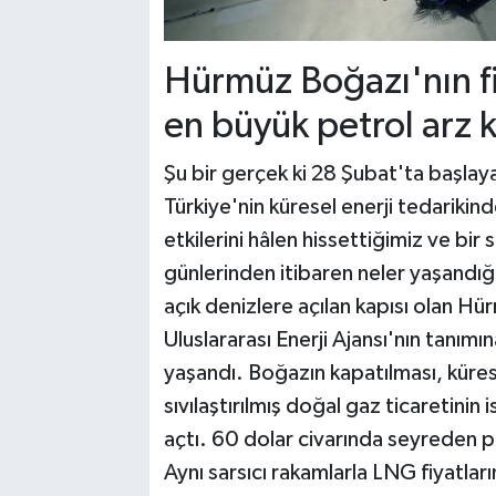
Hürmüz Boğazı'nın fi
en büyük petrol arz k
Şu bir gerçek ki 28 Şubat'ta başlay
Türkiye'nin küresel enerji tedarikind
etkilerini hâlen hissettiğimiz ve bir
günlerinden itibaren neler yaşandığı
açık denizlere açılan kapısı olan Hü
Uluslararası Enerji Ajansı'nın tanımı
yaşandı. Boğazın kapatılması, küres
sıvılaştırılmış doğal gaz ticaretinin
açtı. 60 dolar civarında seyreden petr
Aynı sarsıcı rakamlarla LNG fiyatların