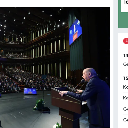
1
1
Ga
1
Ko
Ka
Ge
Ga