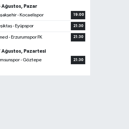
6 Ağustos, Pazar
şakşehir - Kocaelispor
19:00
şiktaş - Eyüpspor
21:30
ed - Erzurumspor FK
21:30
7 Ağustos, Pazartesi
msunspor - Göztepe
21:30