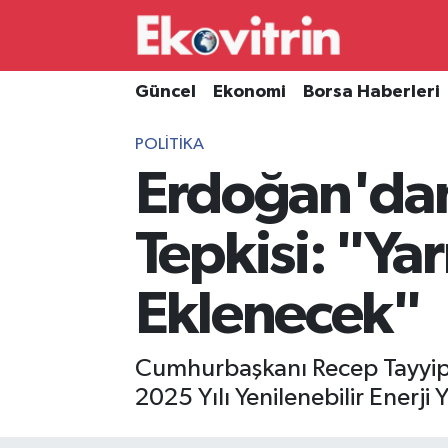
Güncel
Hava Durumu
Güncel
Ekonomi
Borsa Haberleri
Ekonomi
Trafik Durumu
POLITIKA
Erdoğan'dan
Borsa Haberleri
Süper Lig Puan Durumu ve Fikstür
İş Dünyası
Tüm Manşetler
Tepkisi: "Ya
Lojistik
Son Dakika Haberleri
Eklenecek"
Otovitrin
Haber Arşivi
Cumhurbaşkanı Recep Tayyip 
Asayiş
2025 Yılı Yenilenebilir Enerji
Magazin