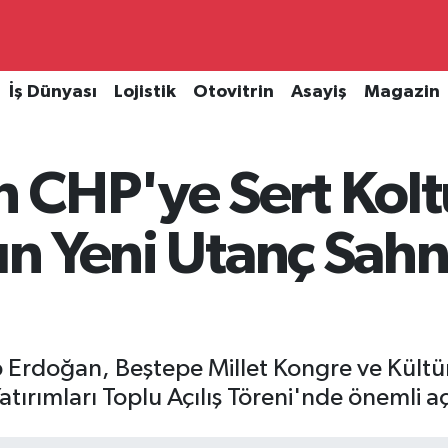
İş Dünyası
Lojistik
Otovitrin
Asayiş
Magazin
 CHP'ye Sert Kolt
rın Yeni Utanç Sahn
Erdoğan, Beştepe Millet Kongre ve Kült
 Yatırımları Toplu Açılış Töreni'nde önemli