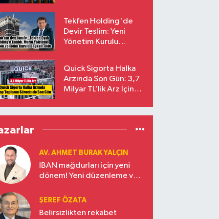
endekslerinden
çıkarılıyor
Tekfen Holding'de
Devir Teslim: Yeni
Yönetim Kurulu
Başkanı Prof. Dr. Murat
Yalçıntaş Oldu!
Quick Sigorta Halka
Arzında Son Gün: 3,7
Milyar TL’lik Arz İçin
Talepler Bugün Sona
Eriyor
azarlar
AV. AHMET BURAK YALÇIN
IBAN mağdurları için yeni
dönem! Yeni düzenleme ve
ceza indirim oranları
ŞEREF ÖZATA
Belirsizlikten rekabet