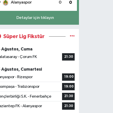
0
Alanyaspor
0
0
Detaylar için tıklayın
Süper Lig Fikstür
4 Ağustos, Cuma
latasaray - Çorum FK
21:30
5 Ağustos, Cumartesi
nyaspor - Rizespor
19:00
sımpaşa - Trabzonspor
19:00
nçlerbirliği S.K. - Fenerbahçe
21:30
ziantep FK - Alanyaspor
21:30