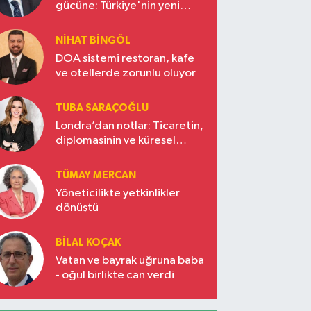
gücüne: Türkiye'nin yeni
ekonomi vizyonu
NIHAT BINGÖL
DOA sistemi restoran, kafe
ve otellerde zorunlu oluyor
TUBA SARAÇOĞLU
Londra’dan notlar: Ticaretin,
diplomasinin ve küresel
vizyonun başkentinde
Türkiye’nin yükselen gücü
TÜMAY MERCAN
Yöneticilikte yetkinlikler
dönüştü
BILAL KOÇAK
Vatan ve bayrak uğruna baba
- oğul birlikte can verdi