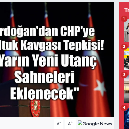
T
1
2
3
4
-
+
A
A