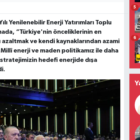
5
 Yenilenebilir Enerji Yatırımları Toplu
ada, “Türkiye'nin önceliklerinin en
6
ğı azaltmak ve kendi kaynaklarından azami
Millî enerji ve maden politikamız ile daha
 stratejimizin hedefi enerjide dışa
i.
Y