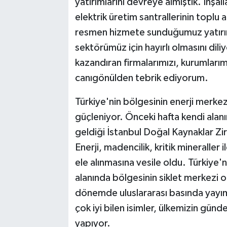
yatırımlarını devreye almıştık. İnşa
elektrik üretim santrallerinin toplu 
resmen hizmete sunduğumuz yatırıml
sektörümüz için hayırlı olmasını dil
kazandıran firmalarımızı, kurumlarımı
canıgönülden tebrik ediyorum.
Türkiye'nin bölgesinin enerji merke
güçleniyor. Önceki hafta kendi alanı
geldiği İstanbul Doğal Kaynaklar Zir
Enerji, madencilik, kritik mineraller
ele alınmasına vesile oldu. Türkiye'n
alanında bölgesinin siklet merkezi
dönemde uluslararası basında yayım
çok iyi bilen isimler, ülkemizin gün
yapıyor.