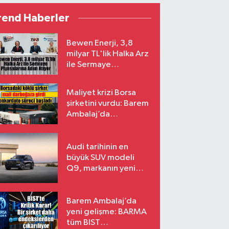
rend Haberler
Bewen Enerji, 3,8
milyar TL'lik Halka Arz
ile Sermaye
Piyasalarına Adım
Atıyor
Maliyet krizi Borsa
şirketini vurdu: Barem
Ambalaj’da
konkordato süreci
Audi tarihinin en
büyük SUV modeli
Q9, markanın yeni
amiral gemisi oluyor
Barem Ambalaj’da
yeni gelişme: BARMA
tüm BIST