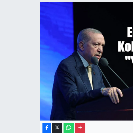
Gayrimenkul
Spor
Eğitim