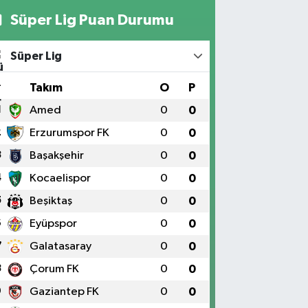
Süper Lig Puan Durumu
Süper Lig
#
Takım
O
P
1
Amed
0
0
2
Erzurumspor FK
0
0
3
Başakşehir
0
0
4
Kocaelispor
0
0
5
Beşiktaş
0
0
6
Eyüpspor
0
0
7
Galatasaray
0
0
8
Çorum FK
0
0
9
Gaziantep FK
0
0