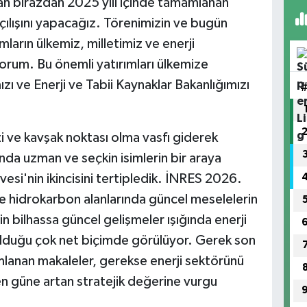
llah birazdan 2025 yılı içinde tamamlanan
açılışını yapacağız. Törenimizin ve bugün
arın ülkemiz, milletimiz ve enerji
iyorum. Bu önemli yatırımları ülkemize
zı ve Enerji ve Tabii Kaynaklar Bakanlığımızı
zi ve kavşak noktası olma vasfı giderek
nda uzman ve seçkin isimlerin bir araya
vesi'nin ikincisini tertipledik. İNRES 2026.
 ile hidrokarbon alanlarında güncel meselelerin
in bilhassa güncel gelişmeler ışığında enerji
 olduğu çok net biçimde görülüyor. Gerek son
lanan makaleler, gerekse enerji sektörünü
den güne artan stratejik değerine vurgu