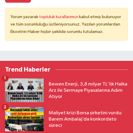
Yorum yazarak
topluluk kurallarımızı
kabul etmiş bulunuyor
ve tüm sorumluluğu üstleniyorsunuz. Yazılan yorumlardan
Ekovitrin Haber hiçbir şekilde sorumlu tutulamaz.
Trend Haberler
1
Bewen Enerji, 3,8 milyar TL'lik Halka
Arz ile Sermaye Piyasalarına Adım
Atıyor
2
Maliyet krizi Borsa şirketini vurdu:
Barem Ambalaj’da konkordato
süreci