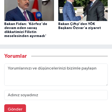
Bakan Fidan: 'Körfez'de
Bakan Çiftçi'den YÖK
devam eden savaş
Başkanı Özvar'a ziyaret
dikkatimizi Filistin
meselesinden ayırmadı'
Yorumlar
Gönder