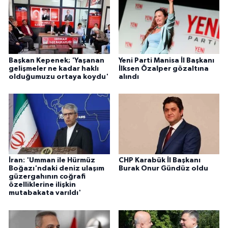
Başkan Kepenek; 'Yaşanan
Yeni Parti Manisa İl Başkanı
gelişmeler ne kadar haklı
İlksen Özalper gözaltına
olduğumuzu ortaya koydu'
alındı
İran: 'Umman ile Hürmüz
CHP Karabük İl Başkanı
Boğazı'ndaki deniz ulaşım
Burak Onur Gündüz oldu
güzergahının coğrafi
özelliklerine ilişkin
mutabakata varıldı'