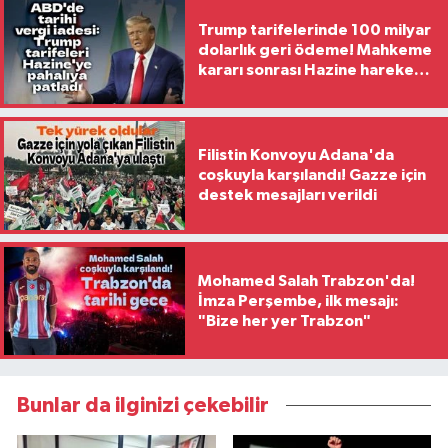
Trump tarifelerinde 100 milyar
dolarlık geri ödeme! Mahkeme
kararı sonrası Hazine harekete
geçti
Filistin Konvoyu Adana'da
coşkuyla karşılandı! Gazze için
destek mesajları verildi
Mohamed Salah Trabzon'da!
İmza Perşembe, ilk mesajı:
"Bize her yer Trabzon"
Bunlar da ilginizi çekebilir