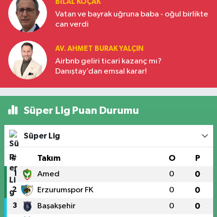
BILAL KOÇAK
Vatan ve bayrak uğruna baba - oğul birlikte
can verdi
AV. AHMET BURAK YALÇIN
Airbnb geliri ticari kazanç mı?
Danıştay’dan emsal karar!
Süper Lig Puan Durumu
Süper Lig
#
Takım
O
P
1
Amed
0
0
2
Erzurumspor FK
0
0
3
Başakşehir
0
0