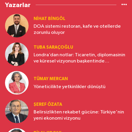
Yazarlar
NIHAT BINGÖL
DOA sistemi restoran, kafe ve otellerde
zorunlu oluyor
TUBA SARAÇOĞLU
Londra’dan notlar: Ticaretin, diplomasinin
ve küresel vizyonun başkentinde
Türkiye’nin yükselen gücü
TÜMAY MERCAN
Yöneticilikte yetkinlikler dönüştü
ŞEREF ÖZATA
Belirsizlikten rekabet gücüne: Türkiye'nin
yeni ekonomi vizyonu