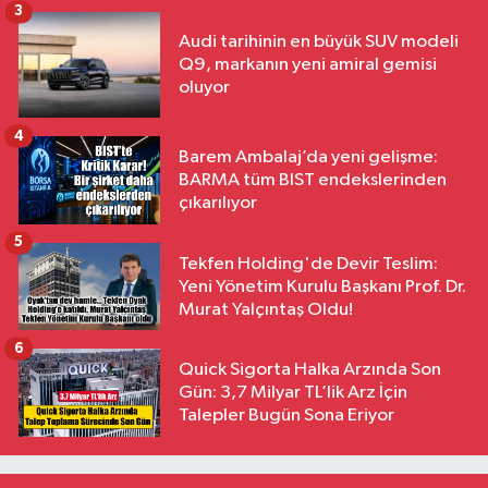
3
Audi tarihinin en büyük SUV modeli
Q9, markanın yeni amiral gemisi
oluyor
4
Barem Ambalaj’da yeni gelişme:
BARMA tüm BIST endekslerinden
çıkarılıyor
5
Tekfen Holding'de Devir Teslim:
Yeni Yönetim Kurulu Başkanı Prof. Dr.
Murat Yalçıntaş Oldu!
6
Quick Sigorta Halka Arzında Son
Gün: 3,7 Milyar TL’lik Arz İçin
Talepler Bugün Sona Eriyor