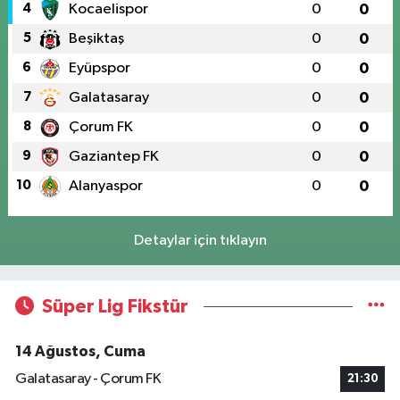
4
Kocaelispor
0
0
5
Beşiktaş
0
0
6
Eyüpspor
0
0
7
Galatasaray
0
0
8
Çorum FK
0
0
9
Gaziantep FK
0
0
10
Alanyaspor
0
0
Detaylar için tıklayın
Süper Lig Fikstür
14 Ağustos, Cuma
Galatasaray - Çorum FK
21:30