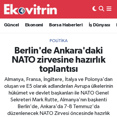
Güncel
Hava Durumu
Güncel
Ekonomi
Borsa Haberleri
İş Dünyası
Ekonomi
Trafik Durumu
POLITIKA
Borsa Haberleri
Süper Lig Puan Durumu ve Fikstür
Berlin'de Ankara'daki
NATO zirvesine hazırlık
İş Dünyası
Tüm Manşetler
toplantısı
Lojistik
Son Dakika Haberleri
Almanya, Fransa, İngiltere, İtalya ve Polonya'dan
oluşan ve E5 olarak adlandırılan Avrupa ülkelerinin
Otovitrin
Haber Arşivi
hükümet ve devlet başkanları ile NATO Genel
Sekreteri Mark Rutte, Almanya'nın başkenti
Asayiş
Berlin'de, Ankara'da 7-8 Temmuz'da
düzenlenecek NATO Zirvesi öncesinde hazırlık
Magazin