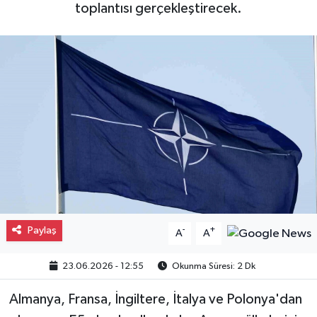
toplantısı gerçekleştirecek.
Gayrimenkul
Spor
Eğitim
Paylaş
-
+
A
A
23.06.2026 - 12:55
Okunma Süresi: 2 Dk
Almanya, Fransa, İngiltere, İtalya ve Polonya'dan