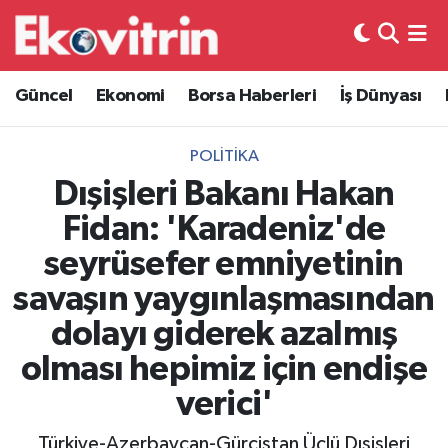
Güncel
Hava Durumu
Güncel
Ekonomi
Borsa Haberleri
İş Dünyası
Ekonomi
Trafik Durumu
POLITIKA
Borsa Haberleri
Süper Lig Puan Durumu ve Fikstür
Dışişleri Bakanı Hakan
Fidan: 'Karadeniz'de
İş Dünyası
Tüm Manşetler
seyrüsefer emniyetinin
Lojistik
Son Dakika Haberleri
savaşın yaygınlaşmasından
dolayı giderek azalmış
Otovitrin
Haber Arşivi
olması hepimiz için endişe
Asayiş
verici'
Magazin
Türkiye-Azerbaycan-Gürcistan Üçlü Dışişleri