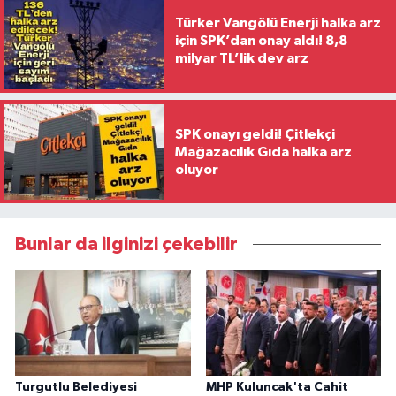
Türker Vangölü Enerji halka arz
için SPK’dan onay aldı! 8,8
milyar TL’lik dev arz
SPK onayı geldi! Çitlekçi
Mağazacılık Gıda halka arz
oluyor
Bunlar da ilginizi çekebilir
Turgutlu Belediyesi
MHP Kuluncak'ta Cahit