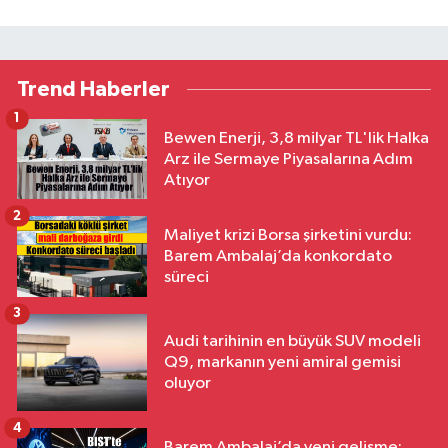
Trend Haberler
1
Bewen Enerji, 3,8 milyar TL'lik Halka
Arz ile Sermaye Piyasalarına Adım
Atıyor
2
Maliyet krizi Borsa şirketini vurdu:
Barem Ambalaj’da konkordato
süreci
3
Audi tarihinin en büyük SUV modeli
Q9, markanın yeni amiral gemisi
oluyor
4
Barem Ambalaj’da yeni gelişme: