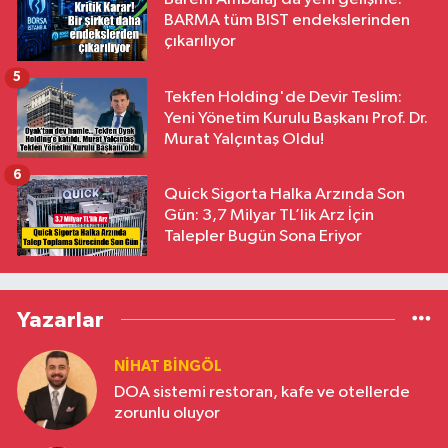
BARMA tüm BIST endekslerinden
çıkarılıyor
5
Tekfen Holding'de Devir Teslim:
Yeni Yönetim Kurulu Başkanı Prof. Dr.
Murat Yalçıntaş Oldu!
6
Quick Sigorta Halka Arzında Son
Gün: 3,7 Milyar TL’lik Arz İçin
Talepler Bugün Sona Eriyor
Yazarlar
NIHAT BINGÖL
DOA sistemi restoran, kafe ve otellerde
zorunlu oluyor