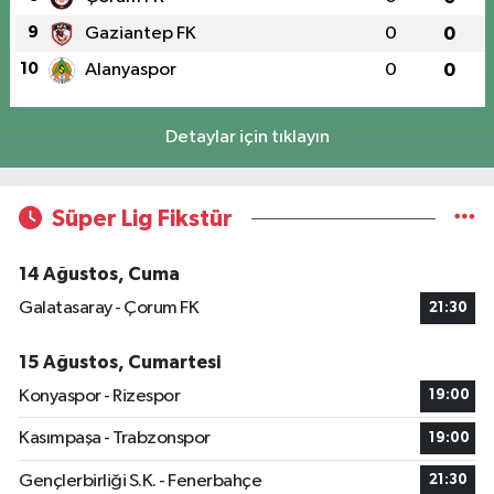
9
Gaziantep FK
0
0
10
Alanyaspor
0
0
Detaylar için tıklayın
Süper Lig Fikstür
14 Ağustos, Cuma
Galatasaray - Çorum FK
21:30
15 Ağustos, Cumartesi
Konyaspor - Rizespor
19:00
Kasımpaşa - Trabzonspor
19:00
Gençlerbirliği S.K. - Fenerbahçe
21:30