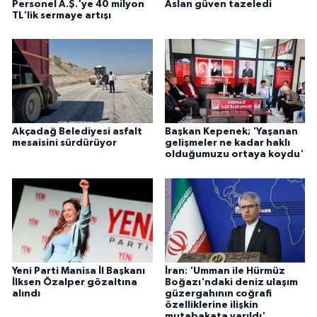
Personel A.Ş.'ye 40 milyon
Aslan güven tazeledi
TL'lik sermaye artışı
Akçadağ Belediyesi asfalt
Başkan Kepenek; 'Yaşanan
mesaisini sürdürüyor
gelişmeler ne kadar haklı
olduğumuzu ortaya koydu'
Yeni Parti Manisa İl Başkanı
İran: 'Umman ile Hürmüz
İlksen Özalper gözaltına
Boğazı'ndaki deniz ulaşım
alındı
güzergahının coğrafi
özelliklerine ilişkin
mutabakata varıldı'