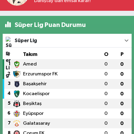
Danıştay’dan emsal karar!
Süper Lig Puan Durumu
Süper Lig
#
Takım
O
P
1
Amed
0
0
2
Erzurumspor FK
0
0
3
Başakşehir
0
0
4
Kocaelispor
0
0
5
Beşiktaş
0
0
6
Eyüpspor
0
0
7
Galatasaray
0
0
8
Çorum FK
0
0