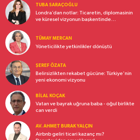
TUBA SARAÇOĞLU
Londra’dan notlar: Ticaretin, diplomasinin
ve küresel vizyonun başkentinde
Türkiye’nin yükselen gücü
TÜMAY MERCAN
Yöneticilikte yetkinlikler dönüştü
ŞEREF ÖZATA
Belirsizlikten rekabet gücüne: Türkiye'nin
yeni ekonomi vizyonu
BILAL KOÇAK
Vatan ve bayrak uğruna baba - oğul birlikte
can verdi
AV. AHMET BURAK YALÇIN
Airbnb geliri ticari kazanç mı?