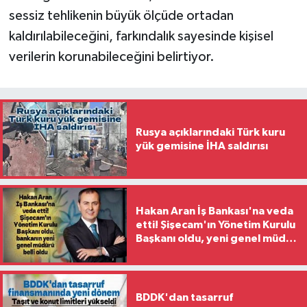
sessiz tehlikenin büyük ölçüde ortadan
kaldırılabileceğini, farkındalık sayesinde kişisel
verilerin korunabileceğini belirtiyor.
Rusya açıklarındaki Türk kuru
yük gemisine İHA saldırısı
Hakan Aran İş Bankası'na veda
etti! Şişecam'ın Yönetim Kurulu
Başkanı oldu, yeni genel müdür
belli oldu
BDDK'dan tasarruf