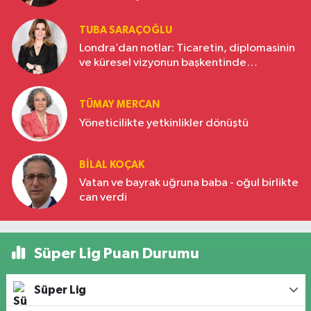
TUBA SARAÇOĞLU
Londra’dan notlar: Ticaretin, diplomasinin
ve küresel vizyonun başkentinde
Türkiye’nin yükselen gücü
TÜMAY MERCAN
Yöneticilikte yetkinlikler dönüştü
BILAL KOÇAK
Vatan ve bayrak uğruna baba - oğul birlikte
can verdi
Süper Lig Puan Durumu
Süper Lig