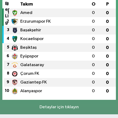
#
Takım
O
P
1
Amed
0
0
2
Erzurumspor FK
0
0
3
Başakşehir
0
0
4
Kocaelispor
0
0
5
Beşiktaş
0
0
6
Eyüpspor
0
0
7
Galatasaray
0
0
8
Çorum FK
0
0
9
Gaziantep FK
0
0
10
Alanyaspor
0
0
Detaylar için tıklayın