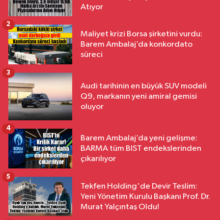
Atıyor
2
Maliyet krizi Borsa şirketini vurdu:
Barem Ambalaj’da konkordato
süreci
3
Audi tarihinin en büyük SUV modeli
Q9, markanın yeni amiral gemisi
oluyor
4
Barem Ambalaj’da yeni gelişme:
BARMA tüm BIST endekslerinden
çıkarılıyor
5
Tekfen Holding'de Devir Teslim:
Yeni Yönetim Kurulu Başkanı Prof. Dr.
Murat Yalçıntaş Oldu!