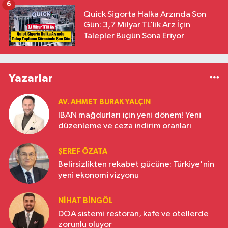
6
Quick Sigorta Halka Arzında Son
Gün: 3,7 Milyar TL’lik Arz İçin
Talepler Bugün Sona Eriyor
Yazarlar
AV. AHMET BURAK YALÇIN
IBAN mağdurları için yeni dönem! Yeni
düzenleme ve ceza indirim oranları
ŞEREF ÖZATA
Belirsizlikten rekabet gücüne: Türkiye'nin
yeni ekonomi vizyonu
NIHAT BINGÖL
DOA sistemi restoran, kafe ve otellerde
zorunlu oluyor