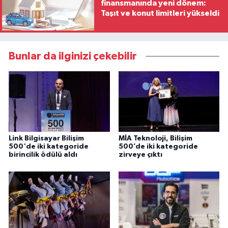
finansmanında yeni dönem:
Taşıt ve konut limitleri yükseldi
Bunlar da ilginizi çekebilir
Link Bilgisayar Bilişim
MİA Teknoloji, Bilişim
500'de iki kategoride
500’de iki kategoride
birincilik ödülü aldı
zirveye çıktı