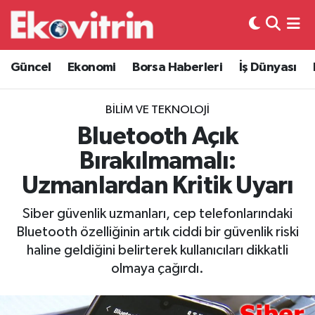
Güncel
Hava Durumu
Güncel
Ekonomi
Borsa Haberleri
İş Dünyası
Ekonomi
Trafik Durumu
BILIM VE TEKNOLOJI
Borsa Haberleri
Süper Lig Puan Durumu ve Fikstür
Bluetooth Açık
Bırakılmamalı:
İş Dünyası
Tüm Manşetler
Uzmanlardan Kritik Uyarı
Lojistik
Son Dakika Haberleri
Siber güvenlik uzmanları, cep telefonlarındaki
Bluetooth özelliğinin artık ciddi bir güvenlik riski
Otovitrin
Haber Arşivi
haline geldiğini belirterek kullanıcıları dikkatli
olmaya çağırdı.
Asayiş
Magazin