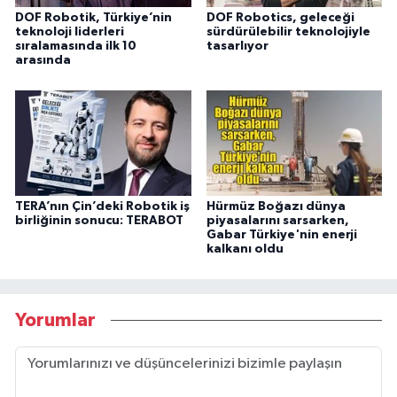
DOF Robotik, Türkiye’nin
DOF Robotics, geleceği
teknoloji liderleri
sürdürülebilir teknolojiyle
sıralamasında ilk 10
tasarlıyor
arasında
TERA’nın Çin’deki Robotik iş
Hürmüz Boğazı dünya
birliğinin sonucu: TERABOT
piyasalarını sarsarken,
Gabar Türkiye'nin enerji
kalkanı oldu
Yorumlar