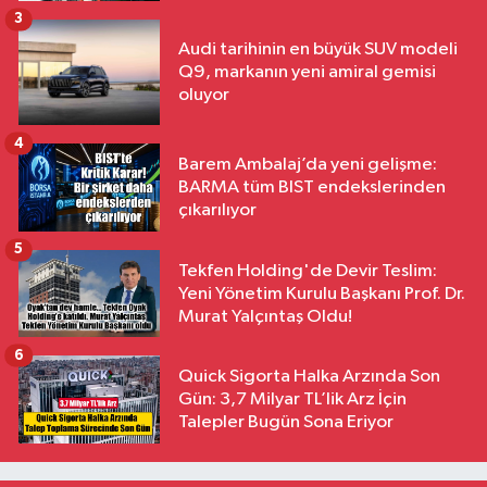
3
Audi tarihinin en büyük SUV modeli
Q9, markanın yeni amiral gemisi
oluyor
4
Barem Ambalaj’da yeni gelişme:
BARMA tüm BIST endekslerinden
çıkarılıyor
5
Tekfen Holding'de Devir Teslim:
Yeni Yönetim Kurulu Başkanı Prof. Dr.
Murat Yalçıntaş Oldu!
6
Quick Sigorta Halka Arzında Son
Gün: 3,7 Milyar TL’lik Arz İçin
Talepler Bugün Sona Eriyor