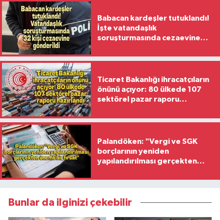
Babacan kardeşler tutuklandı!
İşte vatandaşlık
soruşturmasında cezaevine
gönderilen 32 isim
Ticaret Bakanlığı ihracatçıların
önünü açıyor: 80 ülkede 107
sektörel pazar raporu
hazırlandı
Palandöken: "Vergi ve SGK
borçlarının yeniden
yapılandırılması gerçekten
önemli bir fırsat"
Bunlar da ilginizi çekebilir