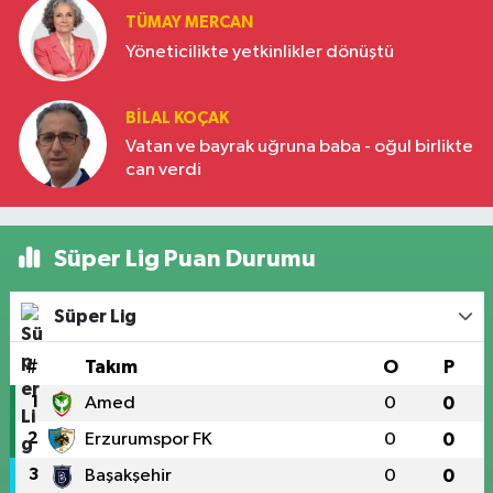
TÜMAY MERCAN
Yöneticilikte yetkinlikler dönüştü
BILAL KOÇAK
Vatan ve bayrak uğruna baba - oğul birlikte
can verdi
Süper Lig Puan Durumu
Süper Lig
#
Takım
O
P
1
Amed
0
0
2
Erzurumspor FK
0
0
3
Başakşehir
0
0