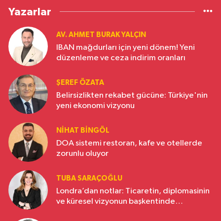
Yazarlar
AV. AHMET BURAK YALÇIN
IBAN mağdurları için yeni dönem! Yeni
düzenleme ve ceza indirim oranları
ŞEREF ÖZATA
Belirsizlikten rekabet gücüne: Türkiye'nin
yeni ekonomi vizyonu
NIHAT BINGÖL
DOA sistemi restoran, kafe ve otellerde
zorunlu oluyor
TUBA SARAÇOĞLU
Londra’dan notlar: Ticaretin, diplomasinin
ve küresel vizyonun başkentinde
Türkiye’nin yükselen gücü