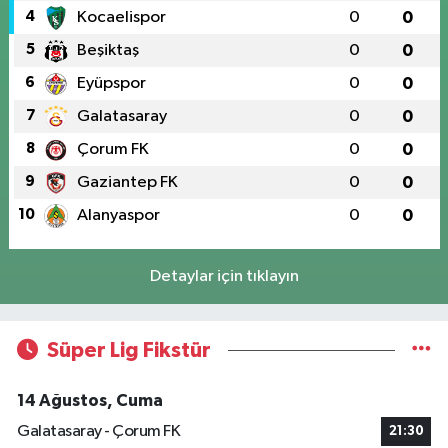
4
Kocaelispor
0
0
5
Beşiktaş
0
0
6
Eyüpspor
0
0
7
Galatasaray
0
0
8
Çorum FK
0
0
9
Gaziantep FK
0
0
10
Alanyaspor
0
0
Detaylar için tıklayın
Süper Lig Fikstür
14 Ağustos, Cuma
Galatasaray - Çorum FK
21:30