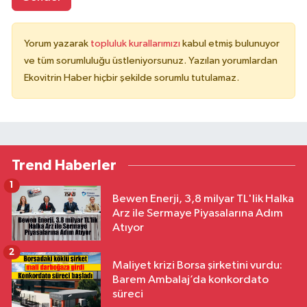
Yorum yazarak
topluluk kurallarımızı
kabul etmiş bulunuyor
ve tüm sorumluluğu üstleniyorsunuz. Yazılan yorumlardan
Ekovitrin Haber hiçbir şekilde sorumlu tutulamaz.
Trend Haberler
1
Bewen Enerji, 3,8 milyar TL'lik Halka
Arz ile Sermaye Piyasalarına Adım
Atıyor
2
Maliyet krizi Borsa şirketini vurdu:
Barem Ambalaj’da konkordato
süreci