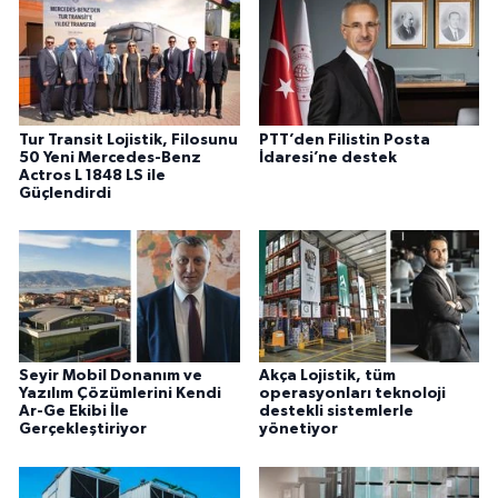
Tur Transit Lojistik, Filosunu
PTT’den Filistin Posta
50 Yeni Mercedes-Benz
İdaresi’ne destek
Actros L 1848 LS ile
Güçlendirdi
Seyir Mobil Donanım ve
Akça Lojistik, tüm
Yazılım Çözümlerini Kendi
operasyonları teknoloji
Ar-Ge Ekibi İle
destekli sistemlerle
Gerçekleştiriyor
yönetiyor