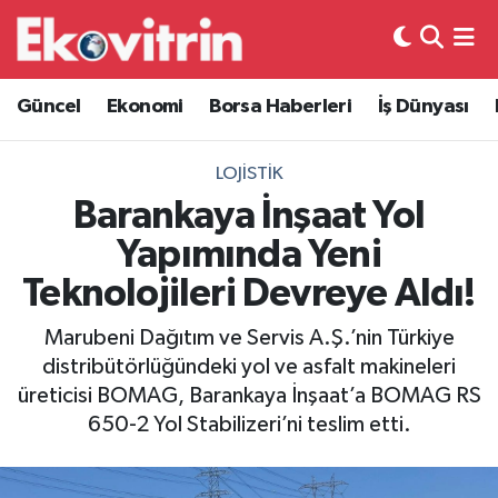
Güncel
Hava Durumu
Güncel
Ekonomi
Borsa Haberleri
İş Dünyası
Ekonomi
Trafik Durumu
LOJISTIK
Borsa Haberleri
Süper Lig Puan Durumu ve Fikstür
Barankaya İnşaat Yol
Yapımında Yeni
İş Dünyası
Tüm Manşetler
Teknolojileri Devreye Aldı!
Lojistik
Son Dakika Haberleri
Marubeni Dağıtım ve Servis A.Ş.’nin Türkiye
distribütörlüğündeki yol ve asfalt makineleri
Otovitrin
Haber Arşivi
üreticisi BOMAG, Barankaya İnşaat’a BOMAG RS
650-2 Yol Stabilizeri’ni teslim etti.
Asayiş
Magazin