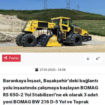
Gayrimenkul
Spor
Eğitim
Paylaş
-
+
A
A
27.10.2025 - 14:58
Barankaya İnşaat, Başakşehir’deki bağlantı
yolu inşaatında çalışmaya başlayan BOMAG
RS 650-2 Yol Stabilizeri’ne ek olarak 3 adet
yeni BOMAG BW 216 D-5 Yol ve Toprak