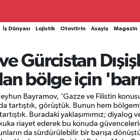
İş Dünyası
Lojistik
Otovitrin
Asayiş
Magazin
e Gürcistan Dışişl
an bölge için 'barı
eyhun Bayramov, 'Gazze ve Filistin konusun
nda tartıştık, görüştük. Bunun hem bölge
ni tartıştık. Buradaki yaklaşımımız; diyalog 
ukuka riayet ederek bu konuda güvencelerle
unların da sürdürülebilir bir barışa dönüşt