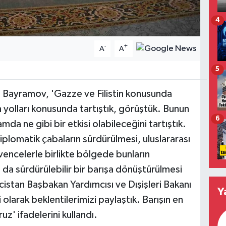
4
-
+
A
A
5
 Bayramov, 'Gazze ve Filistin konusunda
in yolları konusunda tartıştık, görüştük. Bunun
6
a ne gibi bir etkisi olabileceğini tartıştık.
iplomatik çabaların sürdürülmesi, uluslararası
encelerle birlikte bölgede bunların
 da sürdürülebilir bir barışa dönüştürülmesi
cistan Başbakan Yardımcısı ve Dışişleri Bakanı
Y
li olarak beklentilerimizi paylaştık. Barışın en
uz' ifadelerini kullandı.