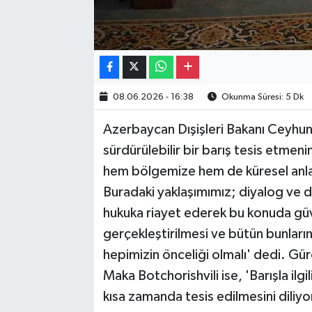
08.06.2026 - 16:38
Okunma Süresi: 5 Dk
Azerbaycan Dışişleri Bakanı Ceyhun
sürdürülebilir bir barış tesis etmen
hem bölgemize hem de küresel anlamd
Buradaki yaklaşımımız; diyalog ve d
hukuka riayet ederek bu konuda güv
gerçekleştirilmesi ve bütün bunların
hepimizin önceliği olmalı' dedi. Gür
Maka Botchorishvili ise, 'Barışla ilgi
kısa zamanda tesis edilmesini diliyor