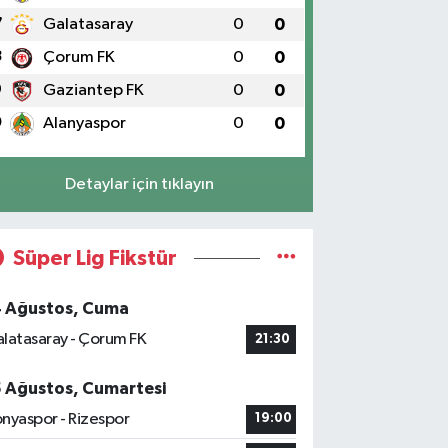
7
Galatasaray
0
0
8
Çorum FK
0
0
9
Gaziantep FK
0
0
0
Alanyaspor
0
0
Detaylar için tıklayın
Süper Lig Fikstür
4 Ağustos, Cuma
latasaray - Çorum FK
21:30
5 Ağustos, Cumartesi
nyaspor - Rizespor
19:00