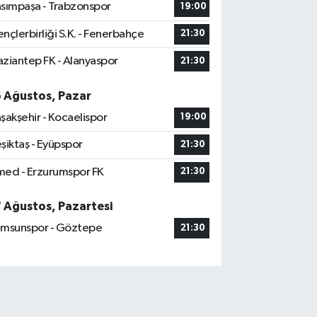
sımpaşa - Trabzonspor
19:00
nçlerbirliği S.K. - Fenerbahçe
21:30
ziantep FK - Alanyaspor
21:30
6 Ağustos, Pazar
şakşehir - Kocaelispor
19:00
şiktaş - Eyüpspor
21:30
ed - Erzurumspor FK
21:30
7 Ağustos, Pazartesi
msunspor - Göztepe
21:30