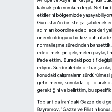
Avrupa ve Asya'nın kavşağında bul
kalmak çok mümkün değil. Net bir b
etkilerini bölgemizde yaşayabiliyo
Gürcistan'ın birlikte çalışabilecekler
adımları koordine edebilecekleri yakı
önemli olduğunu bir kez daha ifade
normalleşme sürecinden bahsettik. 
edebilmek için gelişmeleri paylaştı
ifade ettim. Buradaki pozitif değişik
ediyor. Sürdürülebilir bir barışa ul
konudaki çalışmaların sürdürülmesi 
getirilmemiş konularla ilgili olarak
gerektiğini ve belirttim, bu spesifi
Toplantıda İran'daki Gazze'deki geli
Bayramov, 'Gazze ve Filistin konusu