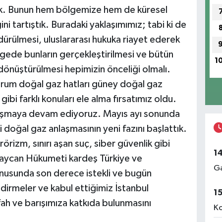
tük. Bunun hem bölgemize hem de küresel
ini tartıştık. Buradaki yaklaşımımız; tabi ki de
dürülmesi, uluslararası hukuka riayet ederek
gede bunların gerçekleştirilmesi ve bütün
1
a dönüştürülmesi hepimizin önceliği olmalı.
zurum doğal gaz hatları güney doğal gaz
ibi farklı konuları ele alma fırsatımız oldu.
alışmaya devam ediyoruz. Mayıs ayı sonunda
doğal gaz anlaşmasının yeni fazını başlattık.
rörizm, sınırı aşan suç, siber güvenlik gibi
1
rbaycan Hükumeti kardeş Türkiye ve
Ga
 konusunda son derece istekli ve bugün
irmeler ve kabul ettiğimiz İstanbul
1
ah ve barışımıza katkıda bulunmasını
Ko