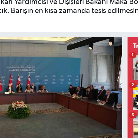
n Yardımcısı ve Dışişleri Bakanı Maka Botcho
ık. Barışın en kısa zamanda tesis edilmesini
T
1
2
3