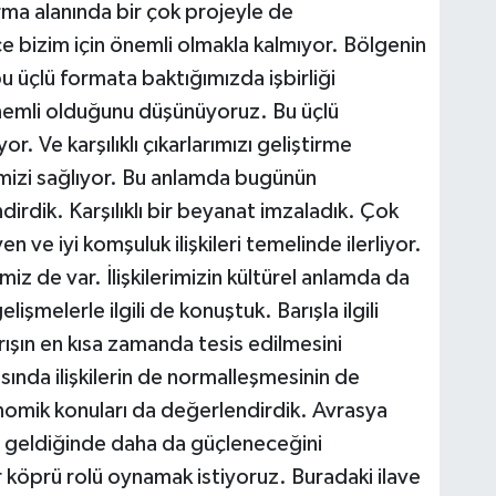
rma alanında bir çok projeyle de
e bizim için önemli olmakla kalmıyor. Bölgenin
u üçlü formata baktığımızda işbirliği
emli olduğunu düşünüyoruz. Bu üçlü
or. Ve karşılıklı çıkarlarımızı geliştirme
izi sağlıyor. Bu anlamda bugünün
irdik. Karşılıklı bir beyanat imzaladık. Çok
üven ve iyi komşuluk ilişkileri temelinde ilerliyor.
miz de var. İlişkilerimizin kültürel anlamda da
şmelerle ilgili de konuştuk. Barışla ilgili
rışın en kısa zamanda tesis edilmesini
sında ilişkilerin de normalleşmesinin de
omik konuları da değerlendirdik. Avrasya
ş geldiğinde daha da güçleneceğini
r köprü rolü oynamak istiyoruz. Buradaki ilave