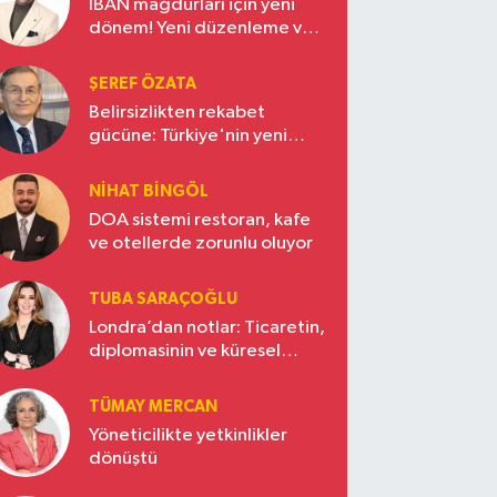
IBAN mağdurları için yeni
dönem! Yeni düzenleme ve
ceza indirim oranları
ŞEREF ÖZATA
Belirsizlikten rekabet
gücüne: Türkiye'nin yeni
ekonomi vizyonu
NIHAT BINGÖL
DOA sistemi restoran, kafe
ve otellerde zorunlu oluyor
TUBA SARAÇOĞLU
Londra’dan notlar: Ticaretin,
diplomasinin ve küresel
vizyonun başkentinde
Türkiye’nin yükselen gücü
TÜMAY MERCAN
Yöneticilikte yetkinlikler
dönüştü