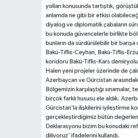
yolları konusunda tartıştık, görüş
anlamda ne gibi bir etkisi olabileceğ
diyalog ve diplomatik çabaların sür
bu konuda güvencelerle birlikte böl
bunların da sürdürülebilir bir barış
Bakü-Tiflis-Ceyhan, Bakü-Tiflis-Er
koridoru Bakü-Tiflis-Kars demiryolu g
Halen yeni projeler üzerinde de ç
Azerbaycan ve Gürcistan arasındaki 
Bölgemizin karşılaştığı sınamalar, te
birçok farklı hususu ele aldık. Aze
Gürcistan'la ilişkilerini iyileştirme
gerçekleştirdiğimiz bütün değerlend
Deklarasyonu bizim bu konudaki ref
diliyoruz' ifadelerini kullandı.