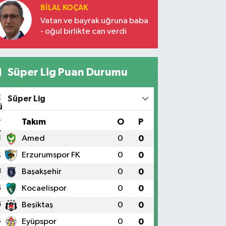
BILAL KOÇAK
Vatan ve bayrak uğruna baba
- oğul birlikte can verdi
Süper Lig Puan Durumu
Süper Lig
#
Takım
O
P
1
Amed
0
0
2
Erzurumspor FK
0
0
3
Başakşehir
0
0
4
Kocaelispor
0
0
5
Beşiktaş
0
0
6
Eyüpspor
0
0