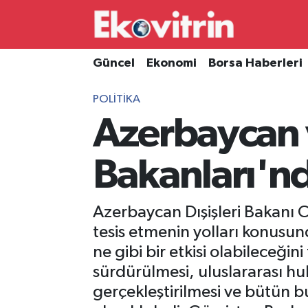
Güncel
Hava Durumu
Güncel
Ekonomi
Borsa Haberleri
Ekonomi
Trafik Durumu
POLITIKA
Azerbaycan v
Borsa Haberleri
Süper Lig Puan Durumu ve Fikstür
İş Dünyası
Tüm Manşetler
Bakanları'nd
Lojistik
Son Dakika Haberleri
Azerbaycan Dışişleri Bakanı C
Otovitrin
Haber Arşivi
tesis etmenin yolları konusu
ne gibi bir etkisi olabileceği
Asayiş
sürdürülmesi, uluslararası h
gerçekleştirilmesi ve bütün b
Magazin