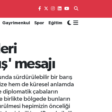
Gayrimenkul
Spor
Eğitim
eri
ş' mesajı
da sürdürülebilir bir barış
mize hem de küresel anlamda
ve diplomatik çabaların
 birlikte bölgede bunların
ürülmesi hepimizin önceliği