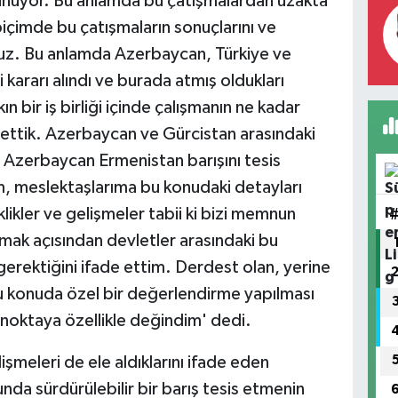
unuyor. Bu anlamda bu çatışmalardan uzakta
içimde bu çatışmaların sonuçlarını ve
ruz. Bu anlamda Azerbaycan, Türkiye ve
i kararı alındı ve burada atmış oldukları
n bir iş birliği içinde çalışmanın ne kadar
 ettik. Azerbaycan ve Gürcistan arasındaki
Azerbaycan Ermenistan barışını tesis
m, meslektaşlarıma bu konudaki detayları
likler ve gelişmeler tabii ki bizi memnun
aşmak açısından devletler arasındaki bu
gerektiğini ifade ettim. Derdest olan, yerine
 bu konuda özel bir değerlendirme yapılması
k noktaya özellikle değindim' dedi.
şmeleri de ele aldıklarını ifade eden
nda sürdürülebilir bir barış tesis etmenin