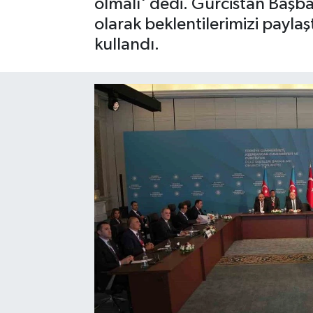
olmalı' dedi. Gürcistan Başbaka
olarak beklentilerimizi paylaşt
Gayrimenkul
kullandı.
Spor
Eğitim