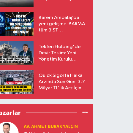
amiral gemisi oluyor
Barem Ambalaj’da
yeni gelişme: BARMA
tüm BIST
endekslerinden
çıkarılıyor
Tekfen Holding'de
Devir Teslim: Yeni
Yönetim Kurulu
Başkanı Prof. Dr. Murat
Yalçıntaş Oldu!
Quick Sigorta Halka
Arzında Son Gün: 3,7
Milyar TL’lik Arz İçin
Talepler Bugün Sona
Eriyor
azarlar
AV. AHMET BURAK YALÇIN