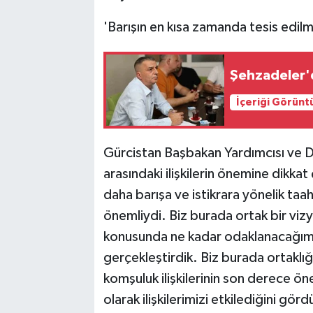
'Barışın en kısa zamanda tesis edilme
Şehzadeler'
İçeriği Görünt
Gürcistan Başbakan Yardımcısı ve Dış
arasındaki ilişkilerin önemine dikkat
daha barışa ve istikrara yönelik ta
önemliydi. Biz burada ortak bir viz
konusunda ne kadar odaklanacağımı
gerçekleştirdik. Biz burada ortaklığ
komşuluk ilişkilerinin son derece ö
olarak ilişkilerimizi etkilediğini gö