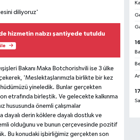
Ka
sini diliyoruz'
Ge
Ga
de hizmetin nabzı şantiyede tutuldu
1
üle
Ba
Be
işleri Bakanı Maka Botchorishvili ise 3 ülke
Am
 çekerek, 'Meslektaşlarımızla birlikte bir kez
ahhüdümüzü yineledik. Bunlar gerçekten
1
yon etrafında birleştik. Ve gelecekte kalkınma
Sa
z hususunda önemli çalışmalar
a dayalı derin köklere dayalı dostluk ve
nemli olduğunu ve bunun çerçevesinde pozitif
rdük. Bu konudaki işbirliğimiz gerçekten son