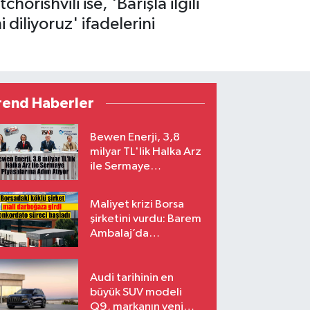
rishvili ise, 'Barışla ilgili
 diliyoruz' ifadelerini
rend Haberler
Bewen Enerji, 3,8
milyar TL'lik Halka Arz
ile Sermaye
Piyasalarına Adım
Atıyor
Maliyet krizi Borsa
şirketini vurdu: Barem
Ambalaj’da
konkordato süreci
Audi tarihinin en
büyük SUV modeli
Q9, markanın yeni