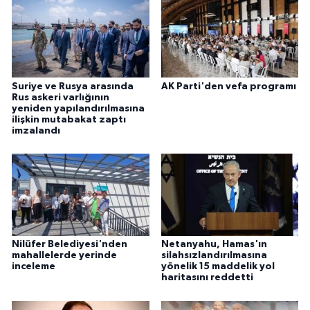
Suriye ve Rusya arasında
AK Parti'den vefa programı
Rus askeri varlığının
yeniden yapılandırılmasına
ilişkin mutabakat zaptı
imzalandı
Nilüfer Belediyesi'nden
Netanyahu, Hamas'ın
mahallelerde yerinde
silahsızlandırılmasına
inceleme
yönelik 15 maddelik yol
haritasını reddetti