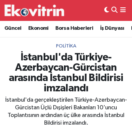
Güncel
Hava Durumu
Güncel
Ekonomi
Borsa Haberleri
İş Dünyası
Ekonomi
Trafik Durumu
POLITIKA
Borsa Haberleri
Süper Lig Puan Durumu ve Fikstür
İstanbul'da Türkiye-
Azerbaycan-Gürcistan
İş Dünyası
Tüm Manşetler
arasında İstanbul Bildirisi
Lojistik
Son Dakika Haberleri
imzalandı
Otovitrin
Haber Arşivi
İstanbul'da gerçekleştirilen Türkiye-Azerbaycan-
Gürcistan Üçlü Dışişleri Bakanları 10'uncu
Asayiş
Toplantısının ardından üç ülke arasında İstanbul
Bildirisi imzalandı.
Magazin