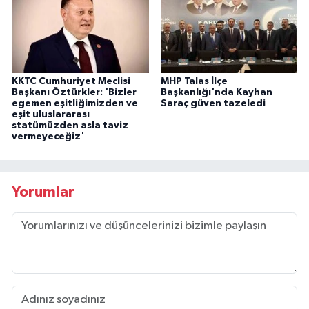
KKTC Cumhuriyet Meclisi
MHP Talas İlçe
Başkanı Öztürkler: 'Bizler
Başkanlığı'nda Kayhan
egemen eşitliğimizden ve
Saraç güven tazeledi
eşit uluslararası
statümüzden asla taviz
vermeyeceğiz'
Yorumlar