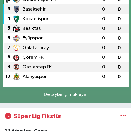
3
Başakşehir
0
0
4
Kocaelispor
0
0
5
Beşiktaş
0
0
6
Eyüpspor
0
0
7
Galatasaray
0
0
8
Çorum FK
0
0
9
Gaziantep FK
0
0
10
Alanyaspor
0
0
Detaylar için tıklayın
Süper Lig Fikstür
14 Ağustos, Cuma