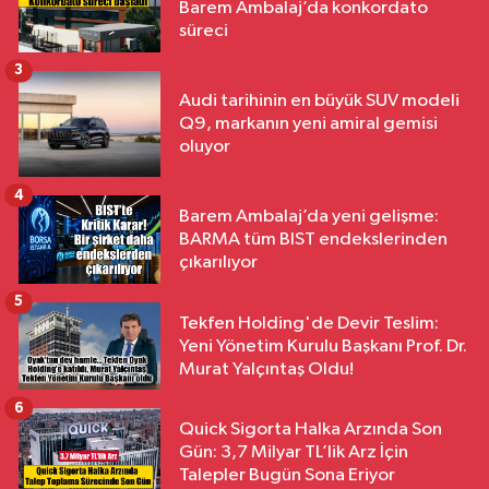
Barem Ambalaj’da konkordato
süreci
3
Audi tarihinin en büyük SUV modeli
Q9, markanın yeni amiral gemisi
oluyor
4
Barem Ambalaj’da yeni gelişme:
BARMA tüm BIST endekslerinden
çıkarılıyor
5
Tekfen Holding'de Devir Teslim:
Yeni Yönetim Kurulu Başkanı Prof. Dr.
Murat Yalçıntaş Oldu!
6
Quick Sigorta Halka Arzında Son
Gün: 3,7 Milyar TL’lik Arz İçin
Talepler Bugün Sona Eriyor