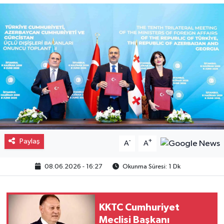
Gayrimenkul
Spor
Eğitim
Paylaş
-
+
A
A
08.06.2026 - 16:27
Okunma Süresi: 1 Dk
KKTC Cumhuriyet
Meclisi Başkanı