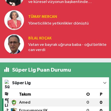
ve küresel vizyonun başkentinde
Türkiye’nin yükselen gücü
TÜMAY MERCAN
Yöneticilikte yetkinlikler dönüştü
BILAL KOÇAK
Vatan ve bayrak uğruna baba - oğul birlikte
can verdi
Süper Lig Puan Durumu
Süper Lig
#
Takım
O
P
1
Amed
0
0
2
Erzurumspor FK
0
0