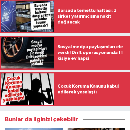
Borsada temettü haftası: 3
şirket yatırımcısına nakit
dağıtacak
Sosyal medya paylaşımları ele
verdi! Drift operasyonunda 11
kişiye ev hapsi
Çocuk Koruma Kanunu kabul
edilerek yasalaştı
Bunlar da ilginizi çekebilir