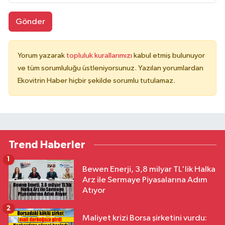
Gönder
Yorum yazarak
topluluk kurallarımızı
kabul etmiş bulunuyor
ve tüm sorumluluğu üstleniyorsunuz. Yazılan yorumlardan
Ekovitrin Haber hiçbir şekilde sorumlu tutulamaz.
Trend Haberler
1
Bewen Enerji, 3,8 milyar TL'lik Halka
Arz ile Sermaye Piyasalarına Adım
Atıyor
2
Maliyet krizi Borsa şirketini vurdu: