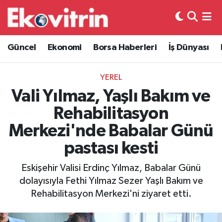
Güncel
Hava Durumu
Güncel
Ekonomi
Borsa Haberleri
İş Dünyası
Ekonomi
Trafik Durumu
YEREL
Borsa Haberleri
Süper Lig Puan Durumu ve Fikstür
Vali Yılmaz, Yaşlı Bakım ve
Rehabilitasyon
İş Dünyası
Tüm Manşetler
Merkezi'nde Babalar Günü
Lojistik
Son Dakika Haberleri
pastası kesti
Otovitrin
Haber Arşivi
Eskişehir Valisi Erdinç Yılmaz, Babalar Günü
dolayısıyla Fethi Yılmaz Sezer Yaşlı Bakım ve
Asayiş
Rehabilitasyon Merkezi'ni ziyaret etti.
Magazin