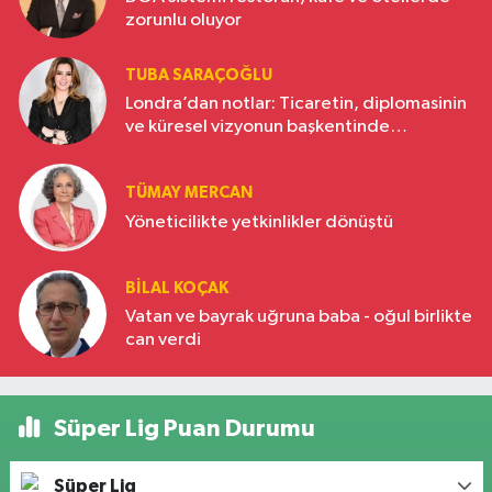
zorunlu oluyor
TUBA SARAÇOĞLU
Londra’dan notlar: Ticaretin, diplomasinin
ve küresel vizyonun başkentinde
Türkiye’nin yükselen gücü
TÜMAY MERCAN
Yöneticilikte yetkinlikler dönüştü
BILAL KOÇAK
Vatan ve bayrak uğruna baba - oğul birlikte
can verdi
Süper Lig Puan Durumu
Süper Lig