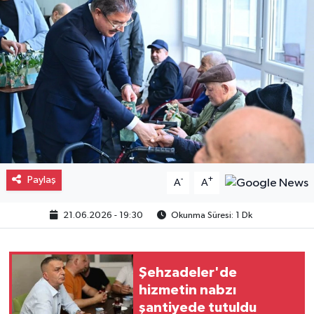
Gayrimenkul
Spor
Eğitim
Paylaş
-
+
A
A
21.06.2026 - 19:30
Okunma Süresi: 1 Dk
Şehzadeler'de
hizmetin nabzı
şantiyede tutuldu