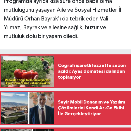
Programda ayrıca kısa süre önce baba olma
mutluluğunu yaşayan Aile ve Sosyal Hizmetler İl
Müdürü Orhan Bayrak'ı da tebrik eden Vali
Yılmaz, Bayrak ve ailesine sağlık, huzur ve
mutluluk dolu bir yaşam diledi.
Coğrafi işaretli lezzette sezon
açıldı: Ayaş domatesi dalından
toplanıyor
Seyir Mobil Donanım ve Yazılım
Çözümlerini Kendi Ar-Ge Ekibi
İle Gerçekleştiriyor