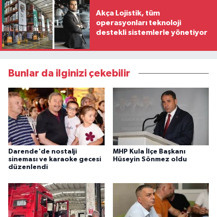
Akça Lojistik, tüm
operasyonları teknoloji
destekli sistemlerle yönetiyor
Bunlar da ilginizi çekebilir
Darende'de nostalji
MHP Kula İlçe Başkanı
sineması ve karaoke gecesi
Hüseyin Sönmez oldu
düzenlendi