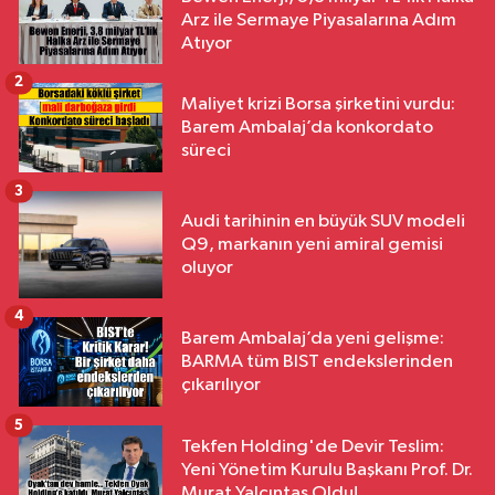
Arz ile Sermaye Piyasalarına Adım
Atıyor
2
Maliyet krizi Borsa şirketini vurdu:
Barem Ambalaj’da konkordato
süreci
3
Audi tarihinin en büyük SUV modeli
Q9, markanın yeni amiral gemisi
oluyor
4
Barem Ambalaj’da yeni gelişme:
BARMA tüm BIST endekslerinden
çıkarılıyor
5
Tekfen Holding'de Devir Teslim:
Yeni Yönetim Kurulu Başkanı Prof. Dr.
Murat Yalçıntaş Oldu!