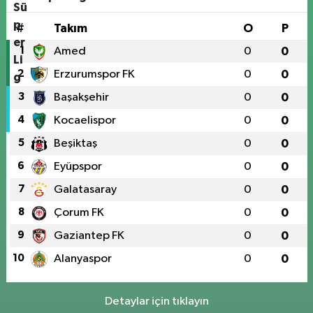
#
Takım
O
P
1
Amed
0
0
2
Erzurumspor FK
0
0
3
Başakşehir
0
0
4
Kocaelispor
0
0
5
Beşiktaş
0
0
6
Eyüpspor
0
0
7
Galatasaray
0
0
8
Çorum FK
0
0
9
Gaziantep FK
0
0
10
Alanyaspor
0
0
Detaylar için tıklayın