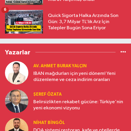
6
Quick Sigorta Halka Arzında Son
Gün: 3,7 Milyar TL’lik Arz İçin
Talepler Bugün Sona Eriyor
Yazarlar
AV. AHMET BURAK YALÇIN
IBAN mağdurları için yeni dönem! Yeni
düzenleme ve ceza indirim oranları
ŞEREF ÖZATA
Belirsizlikten rekabet gücüne: Türkiye'nin
yeni ekonomi vizyonu
NIHAT BINGÖL
DOA sistemi restoran, kafe ve otellerde