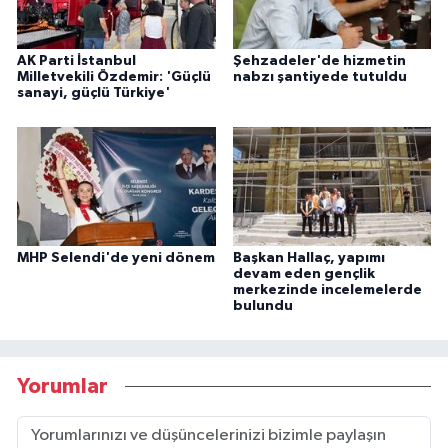
AK Parti İstanbul
Şehzadeler'de hizmetin
Milletvekili Özdemir: 'Güçlü
nabzı şantiyede tutuldu
sanayi, güçlü Türkiye'
MHP Selendi'de yeni dönem
Başkan Hallaç, yapımı
devam eden gençlik
merkezinde incelemelerde
bulundu
Yorumlar