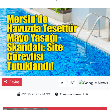
Gayrimenkul
Spor
Eğitim
Paylaş
-
+
A
A
22.06.2026 - 14:22
Okunma Süresi: 1 Dk