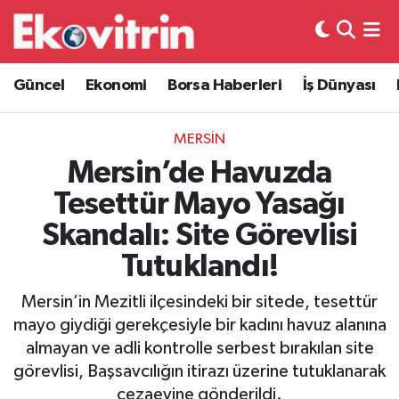
Güncel
Hava Durumu
Güncel
Ekonomi
Borsa Haberleri
İş Dünyası
Ekonomi
Trafik Durumu
MERSİN
Borsa Haberleri
Süper Lig Puan Durumu ve Fikstür
Mersin’de Havuzda
Tesettür Mayo Yasağı
İş Dünyası
Tüm Manşetler
Skandalı: Site Görevlisi
Lojistik
Son Dakika Haberleri
Tutuklandı!
Otovitrin
Haber Arşivi
Mersin’in Mezitli ilçesindeki bir sitede, tesettür
mayo giydiği gerekçesiyle bir kadını havuz alanına
Asayiş
almayan ve adli kontrolle serbest bırakılan site
görevlisi, Başsavcılığın itirazı üzerine tutuklanarak
Magazin
cezaevine gönderildi.