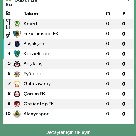
#
Takım
O
P
1
Amed
0
0
2
Erzurumspor FK
0
0
3
Başakşehir
0
0
4
Kocaelispor
0
0
5
Beşiktaş
0
0
6
Eyüpspor
0
0
7
Galatasaray
0
0
8
Çorum FK
0
0
9
Gaziantep FK
0
0
10
Alanyaspor
0
0
Detaylar için tıklayın