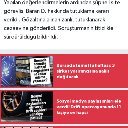
Yapılan değerlendirmelerin ardından şüpheli site
görevlisi Baran D. hakkında tutuklama kararı
verildi. Gözaltına alınan zanlı, tutuklanarak
cezaevine gönderildi. Soruşturmanın titizlikle
sürdürüldüğü bildirildi.
Borsada temettü haftası: 3
şirket yatırımcısına nakit
dağıtacak
Sosyal medya paylaşımları ele
verdi! Drift operasyonunda 11
kişiye ev hapsi