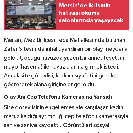
Mersin'de iki ismin
hatırası okuma
salonlarında yaşayacak
Mersin, Mezitli ilçesi Tece Mahallesi’nde bulunan
Zafer Sitesi'nde infial uyandıran bir olay meydana
geldi. Çocuğu havuzda yüzen bir anne, tesettür
mayo (haşema) ile havuz alanına girmek istedi.
Ancak site görevlisi, kadının kıyafetini gerekçe
göstererek alana girişine engel oldu.
Olay Anı Cep Telefonu Kamerasına Yansıdı
Site görevlisinin engellemesiyle karşılaşan kadın,
maruz kaldığı ayrımcılığı cep telefonu kamerasıyla
saniye saniye kaydetti. Görüntüleri sosyal