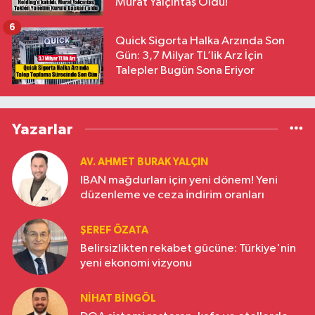
Murat Yalçıntaş Oldu!
6
Quick Sigorta Halka Arzında Son
Gün: 3,7 Milyar TL’lik Arz İçin
Talepler Bugün Sona Eriyor
Yazarlar
AV. AHMET BURAK YALÇIN
IBAN mağdurları için yeni dönem! Yeni
düzenleme ve ceza indirim oranları
ŞEREF ÖZATA
Belirsizlikten rekabet gücüne: Türkiye'nin
yeni ekonomi vizyonu
NIHAT BINGÖL