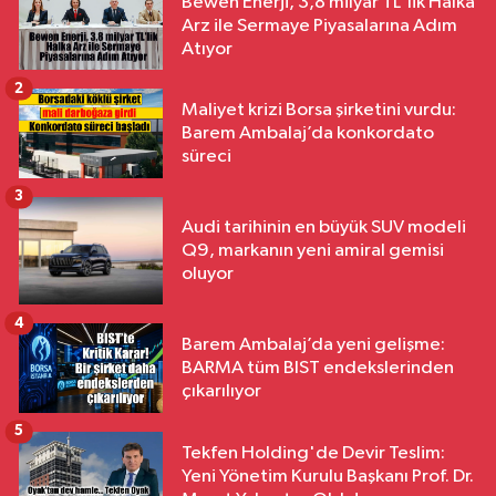
Bewen Enerji, 3,8 milyar TL'lik Halka
Arz ile Sermaye Piyasalarına Adım
Atıyor
2
Maliyet krizi Borsa şirketini vurdu:
Barem Ambalaj’da konkordato
süreci
3
Audi tarihinin en büyük SUV modeli
Q9, markanın yeni amiral gemisi
oluyor
4
Barem Ambalaj’da yeni gelişme:
BARMA tüm BIST endekslerinden
çıkarılıyor
5
Tekfen Holding'de Devir Teslim:
Yeni Yönetim Kurulu Başkanı Prof. Dr.