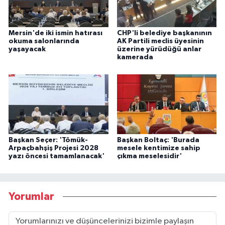
Mersin'de iki ismin hatırası
CHP'li belediye başkanının
okuma salonlarında
AK Partili meclis üyesinin
yaşayacak
üzerine yürüdüğü anlar
kamerada
Başkan Seçer: 'Tömük-
Başkan Boltaç: 'Burada
Arpaçbahşiş Projesi 2028
mesele kentimize sahip
yazı öncesi tamamlanacak'
çıkma meselesidir'
Yorumlar