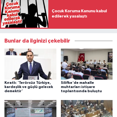
Çocuk Koruma Kanunu kabul
edilerek yasalaştı
Bunlar da ilginizi çekebilir
Kıratlı: 'Terörsüz Türkiye,
Silifke'de mahalle
kardeşlik ve güçlü gelecek
muhtarları istişare
demektir'
toplantısında buluştu