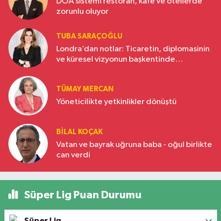
DOA sistemi restoran, kafe ve otellerde
zorunlu oluyor
TUBA SARAÇOĞLU
Londra’dan notlar: Ticaretin, diplomasinin
ve küresel vizyonun başkentinde
Türkiye’nin yükselen gücü
TÜMAY MERCAN
Yöneticilikte yetkinlikler dönüştü
BILAL KOÇAK
Vatan ve bayrak uğruna baba - oğul birlikte
can verdi
Süper Lig Puan Durumu
Süper Lig