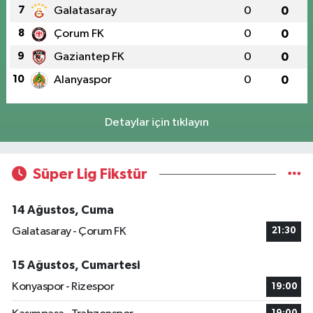
7
Galatasaray
0
0
8
Çorum FK
0
0
9
Gaziantep FK
0
0
10
Alanyaspor
0
0
Detaylar için tıklayın
Süper Lig Fikstür
14 Ağustos, Cuma
Galatasaray - Çorum FK
21:30
15 Ağustos, Cumartesi
Konyaspor - Rizespor
19:00