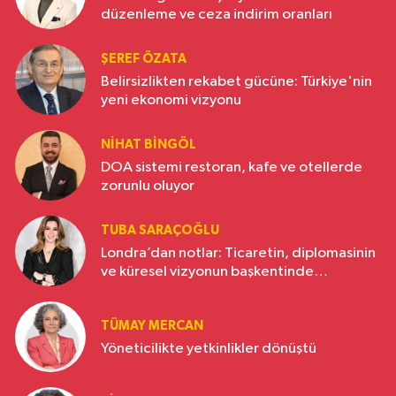
düzenleme ve ceza indirim oranları
ŞEREF ÖZATA
Belirsizlikten rekabet gücüne: Türkiye'nin
yeni ekonomi vizyonu
NIHAT BINGÖL
DOA sistemi restoran, kafe ve otellerde
zorunlu oluyor
TUBA SARAÇOĞLU
Londra’dan notlar: Ticaretin, diplomasinin
ve küresel vizyonun başkentinde
Türkiye’nin yükselen gücü
TÜMAY MERCAN
Yöneticilikte yetkinlikler dönüştü