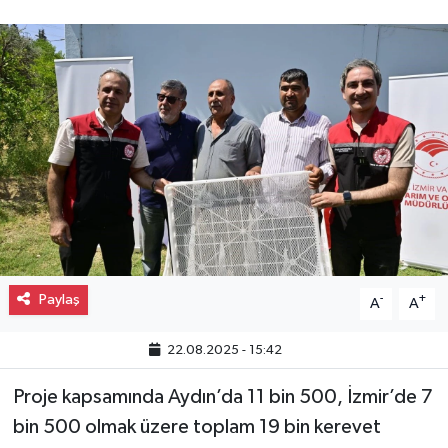
Gayrimenkul
Spor
Eğitim
Paylaş
-
+
A
A
22.08.2025 - 15:42
Proje kapsamında Aydın’da 11 bin 500, İzmir’de 7
bin 500 olmak üzere toplam 19 bin kerevet