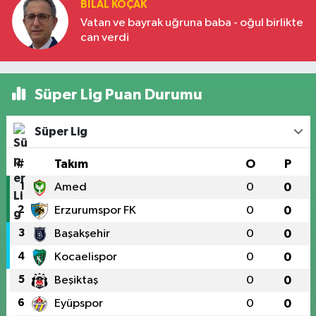
BILAL KOÇAK
Vatan ve bayrak uğruna baba - oğul birlikte
can verdi
Süper Lig Puan Durumu
Süper Lig
#
Takım
O
P
1
Amed
0
0
2
Erzurumspor FK
0
0
3
Başakşehir
0
0
4
Kocaelispor
0
0
5
Beşiktaş
0
0
6
Eyüpspor
0
0