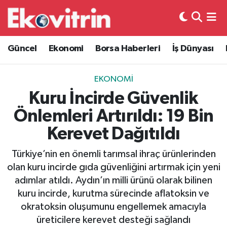
Güncel
Hava Durumu
Güncel
Ekonomi
Borsa Haberleri
İş Dünyası
Ekonomi
Trafik Durumu
EKONOMI
Borsa Haberleri
Süper Lig Puan Durumu ve Fikstür
Kuru İncirde Güvenlik
Önlemleri Artırıldı: 19 Bin
İş Dünyası
Tüm Manşetler
Kerevet Dağıtıldı
Lojistik
Son Dakika Haberleri
Türkiye’nin en önemli tarımsal ihraç ürünlerinden
olan kuru incirde gıda güvenliğini artırmak için yeni
Otovitrin
Haber Arşivi
adımlar atıldı. Aydın’ın milli ürünü olarak bilinen
kuru incirde, kurutma sürecinde aflatoksin ve
Asayiş
okratoksin oluşumunu engellemek amacıyla
üreticilere kerevet desteği sağlandı
Magazin