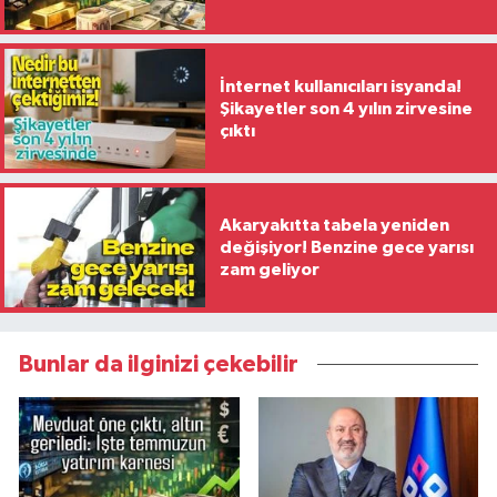
İnternet kullanıcıları isyanda!
Şikayetler son 4 yılın zirvesine
çıktı
Akaryakıtta tabela yeniden
değişiyor! Benzine gece yarısı
zam geliyor
Bunlar da ilginizi çekebilir