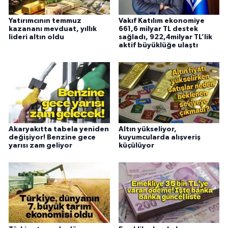
Yatırımcının temmuz
Vakıf Katılım ekonomiye
kazananı mevduat, yıllık
661,6 milyar TL destek
lideri altın oldu
sağladı, 922,4milyar TL’lik
aktif büyüklüğe ulaştı
Akaryakıtta tabela yeniden
Altın yükseliyor,
değişiyor! Benzine gece
kuyumcularda alışveriş
yarısı zam geliyor
küçülüyor