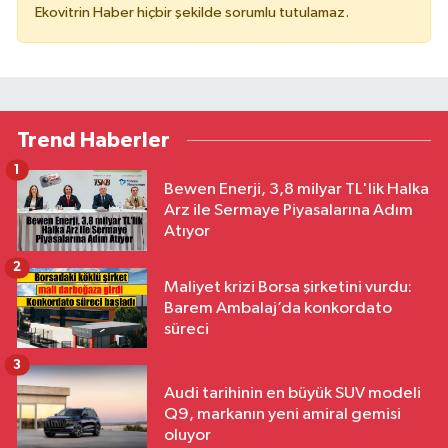
Ekovitrin Haber hiçbir şekilde sorumlu tutulamaz.
Trend Haberler
1
Bewen Enerji, 3,8 milyar TL'lik Halka
Arz ile Sermaye Piyasalarına Adım
Atıyor
2
Maliyet krizi Borsa şirketini vurdu:
Barem Ambalaj’da konkordato
süreci
3
Audi tarihinin en büyük SUV modeli
Q9, markanın yeni amiral gemisi
oluyor