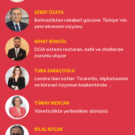
ŞEREF ÖZATA
Belirsizlikten rekabet gücüne: Türkiye'nin
yeni ekonomi vizyonu
NIHAT BINGÖL
DOA sistemi restoran, kafe ve otellerde
zorunlu oluyor
TUBA SARAÇOĞLU
Londra’dan notlar: Ticaretin, diplomasinin
ve küresel vizyonun başkentinde
Türkiye’nin yükselen gücü
TÜMAY MERCAN
Yöneticilikte yetkinlikler dönüştü
BILAL KOÇAK