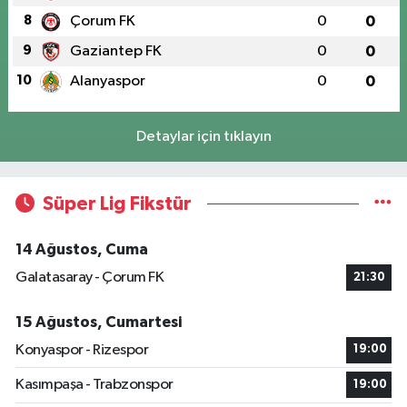
8
Çorum FK
0
0
9
Gaziantep FK
0
0
10
Alanyaspor
0
0
Detaylar için tıklayın
Süper Lig Fikstür
14 Ağustos, Cuma
Galatasaray - Çorum FK
21:30
15 Ağustos, Cumartesi
Konyaspor - Rizespor
19:00
Kasımpaşa - Trabzonspor
19:00