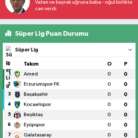
Vatan ve bayrak uğruna baba - oğul birlikte
can verdi
Süper Lig Puan Durumu
Süper Lig
#
Takım
O
P
1
Amed
0
0
2
Erzurumspor FK
0
0
3
Başakşehir
0
0
4
Kocaelispor
0
0
5
Beşiktaş
0
0
6
Eyüpspor
0
0
7
Galatasaray
0
0