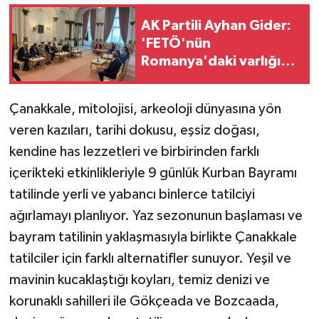
AK Partili Ayhan Gider:
'FETÖ'nün
Romanya'daki varlığı
kabul edilemez'
Çanakkale, mitolojisi, arkeoloji dünyasına yön
veren kazıları, tarihi dokusu, eşsiz doğası,
kendine has lezzetleri ve birbirinden farklı
içerikteki etkinlikleriyle 9 günlük Kurban Bayramı
tatilinde yerli ve yabancı binlerce tatilciyi
ağırlamayı planlıyor. Yaz sezonunun başlaması ve
bayram tatilinin yaklaşmasıyla birlikte Çanakkale
tatilciler için farklı alternatifler sunuyor. Yeşil ve
mavinin kucaklaştığı koyları, temiz denizi ve
korunaklı sahilleri ile Gökçeada ve Bozcaada,