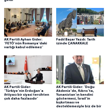
AK Partili Ayhan Gider:
Fadıl Başar Yazdı: Tarih
'FETÖ'nün Romanya'daki
izinde ÇANAKKALE
varlığı kabul edilemez'
AK Partili Gider:
AK Partili Gider: 'Doğu
'Türkiye'nin Erdoğan'a
Akdeniz'de, Kıbrıs'ta,
ihtiyacı bir siyasi tercihten
Yunanistan'ın kendini
çok daha fazlasıdır'
göstermesi, İsrail'in
kışkırtması ve
desteklemesiyle biz de bir