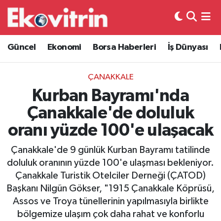
Güncel
Hava Durumu
Güncel
Ekonomi
Borsa Haberleri
İş Dünyası
Ekonomi
Trafik Durumu
ÇANAKKALE
Borsa Haberleri
Süper Lig Puan Durumu ve Fikstür
Kurban Bayramı'nda
Çanakkale'de doluluk
İş Dünyası
Tüm Manşetler
oranı yüzde 100'e ulaşacak
Lojistik
Son Dakika Haberleri
Çanakkale'de 9 günlük Kurban Bayramı tatilinde
doluluk oranının yüzde 100'e ulaşması bekleniyor.
Otovitrin
Haber Arşivi
Çanakkale Turistik Otelciler Derneği (ÇATOD)
Başkanı Nilgün Gökser, "1915 Çanakkale Köprüsü,
Asayiş
Assos ve Troya tünellerinin yapılmasıyla birlikte
bölgemize ulaşım çok daha rahat ve konforlu
Magazin