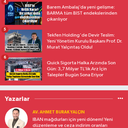
4
Barem Ambalaj’da yeni gelişme:
BARMA tüm BIST endekslerinden
çıkarılıyor
5
Tekfen Holding'de Devir Teslim:
Yeni Yönetim Kurulu Başkanı Prof. Dr.
Murat Yalçıntaş Oldu!
6
Quick Sigorta Halka Arzında Son
Gün: 3,7 Milyar TL’lik Arz İçin
Talepler Bugün Sona Eriyor
Yazarlar
AV. AHMET BURAK YALÇIN
IBAN mağdurları için yeni dönem! Yeni
düzenleme ve ceza indirim oranları