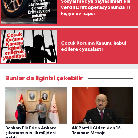
Sosyal medya paylaşımları ele
verdi! Drift operasyonunda 11
kişiye ev hapsi
Çocuk Koruma Kanunu kabul
edilerek yasalaştı
Bunlar da ilginizi çekebilir
Başkan Elbi'den Ankara
AK Partili Gider'den 15
çıkarmasının ilk müjdesi
Temmuz Mesajı:
geldi