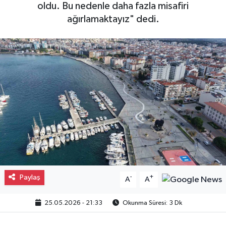
oldu. Bu nedenle daha fazla misafiri
Gayrimenkul
ağırlamaktayız" dedi.
Spor
Eğitim
Paylaş
-
+
A
A
25.05.2026 - 21:33
Okunma Süresi: 3 Dk