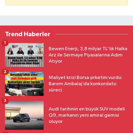
Trend Haberler
1
Bewen Enerji, 3,8 milyar TL'lik Halka
Arz ile Sermaye Piyasalarına Adım
Atıyor
2
Maliyet krizi Borsa şirketini vurdu:
Barem Ambalaj’da konkordato
süreci
3
Audi tarihinin en büyük SUV modeli
Q9, markanın yeni amiral gemisi
oluyor