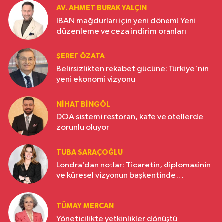
AV. AHMET BURAK YALÇIN
IBAN mağdurları için yeni dönem! Yeni
düzenleme ve ceza indirim oranları
ŞEREF ÖZATA
Belirsizlikten rekabet gücüne: Türkiye'nin
yeni ekonomi vizyonu
NIHAT BINGÖL
DOA sistemi restoran, kafe ve otellerde
zorunlu oluyor
TUBA SARAÇOĞLU
Londra’dan notlar: Ticaretin, diplomasinin
ve küresel vizyonun başkentinde
Türkiye’nin yükselen gücü
TÜMAY MERCAN
Yöneticilikte yetkinlikler dönüştü