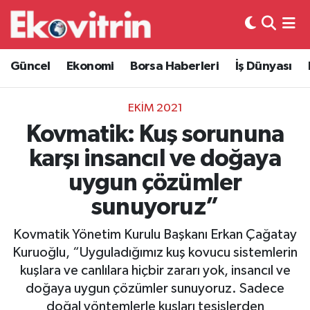
Güncel
Hava Durumu
Güncel
Ekonomi
Borsa Haberleri
İş Dünyası
Ekonomi
Trafik Durumu
EKIM 2021
Borsa Haberleri
Süper Lig Puan Durumu ve Fikstür
Kovmatik: Kuş sorununa
karşı insancıl ve doğaya
İş Dünyası
Tüm Manşetler
uygun çözümler
Lojistik
Son Dakika Haberleri
sunuyoruz”
Otovitrin
Haber Arşivi
Kovmatik Yönetim Kurulu Başkanı Erkan Çağatay
Kuruoğlu, “Uyguladığımız kuş kovucu sistemlerin
Asayiş
kuşlara ve canlılara hiçbir zararı yok, insancıl ve
doğaya uygun çözümler sunuyoruz. Sadece
Magazin
doğal yöntemlerle kuşları tesislerden