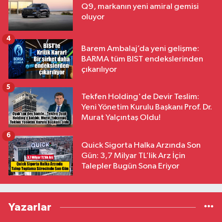
Q9, markanın yeni amiral gemisi
oluyor
4
Barem Ambalaj’da yeni gelişme:
BARMA tüm BIST endekslerinden
çıkarılıyor
5
Tekfen Holding'de Devir Teslim:
Yeni Yönetim Kurulu Başkanı Prof. Dr.
Murat Yalçıntaş Oldu!
6
Quick Sigorta Halka Arzında Son
Gün: 3,7 Milyar TL’lik Arz İçin
Talepler Bugün Sona Eriyor
Yazarlar