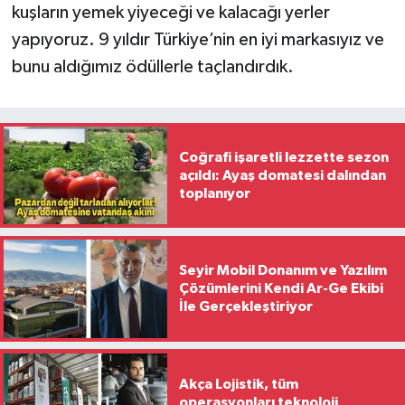
kuşların yemek yiyeceği ve kalacağı yerler
yapıyoruz. 9 yıldır Türkiye’nin en iyi markasıyız ve
bunu aldığımız ödüllerle taçlandırdık.
Coğrafi işaretli lezzette sezon
açıldı: Ayaş domatesi dalından
toplanıyor
Seyir Mobil Donanım ve Yazılım
Çözümlerini Kendi Ar-Ge Ekibi
İle Gerçekleştiriyor
Akça Lojistik, tüm
operasyonları teknoloji