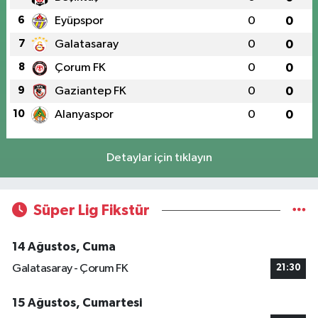
6
Eyüpspor
0
0
7
Galatasaray
0
0
8
Çorum FK
0
0
9
Gaziantep FK
0
0
10
Alanyaspor
0
0
Detaylar için tıklayın
Süper Lig Fikstür
14 Ağustos, Cuma
Galatasaray - Çorum FK
21:30
15 Ağustos, Cumartesi