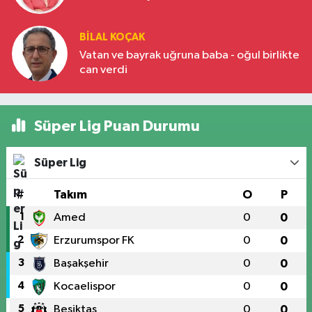
BILAL KOÇAK
Vatan ve bayrak uğruna baba - oğul birlikte
can verdi
Süper Lig Puan Durumu
Süper Lig
#
Takım
O
P
1
Amed
0
0
2
Erzurumspor FK
0
0
3
Başakşehir
0
0
4
Kocaelispor
0
0
5
Beşiktaş
0
0