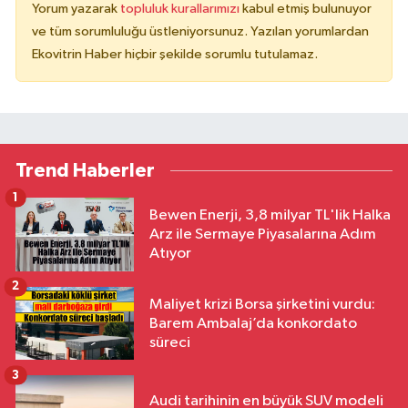
Yorum yazarak
topluluk kurallarımızı
kabul etmiş bulunuyor
ve tüm sorumluluğu üstleniyorsunuz. Yazılan yorumlardan
Ekovitrin Haber hiçbir şekilde sorumlu tutulamaz.
Trend Haberler
1
Bewen Enerji, 3,8 milyar TL'lik Halka
Arz ile Sermaye Piyasalarına Adım
Atıyor
2
Maliyet krizi Borsa şirketini vurdu:
Barem Ambalaj’da konkordato
süreci
3
Audi tarihinin en büyük SUV modeli