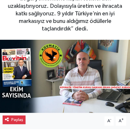
uzaklaştırıyoruz. Dolayısıyla üretim ve ihracata
Gayrimenkul
katkı sağlıyoruz. 9 yıldır Türkiye’nin en iyi
markasıyız ve bunu aldığımız ödüllerle
Spor
taçlandırdık” dedi.
Eğitim
Paylaş
-
+
A
A