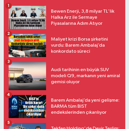
1
Bewen Enerji, 3,8 milyar TL'lik
Halka Arz ile Sermaye
Piyasalarına Adım Atıyor
2
Maliyet krizi Borsa şirketini
vurdu: Barem Ambalaj’da
konkordato süreci
3
Audi tarihinin en büyük SUV
modeli Q9, markanın yeni amiral
gemisi oluyor
4
Barem Ambalaj’da yeni gelişme:
BARMA tüm BIST
endekslerinden çıkarılıyor
5
Tekfen Holding'de Devir Teslim: