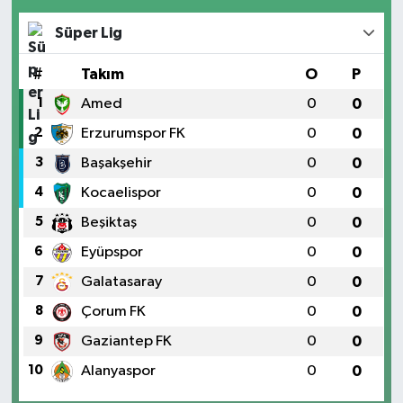
Süper Lig
#
Takım
O
P
1
Amed
0
0
2
Erzurumspor FK
0
0
3
Başakşehir
0
0
4
Kocaelispor
0
0
5
Beşiktaş
0
0
6
Eyüpspor
0
0
7
Galatasaray
0
0
8
Çorum FK
0
0
9
Gaziantep FK
0
0
10
Alanyaspor
0
0