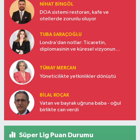
NIHAT BINGÖL
DOA sistemi restoran, kafe ve
otellerde zorunlu oluyor
TUBA SARAÇOĞLU
Londra’dan notlar: Ticaretin,
diplomasinin ve küresel vizyonun
başkentinde Türkiye’nin yükselen gücü
TÜMAY MERCAN
Yöneticilikte yetkinlikler dönüştü
BILAL KOÇAK
Vatan ve bayrak uğruna baba - oğul
birlikte can verdi
Süper Lig Puan Durumu