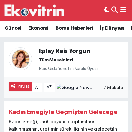
Güncel
Hava Durumu
Güncel
Ekonomi
Borsa Haberleri
İş Dünyası
Ekonomi
Trafik Durumu
Işılay Reis Yorgun
Borsa Haberleri
Süper Lig Puan Durumu ve Fikstür
Tüm Makaleleri
İş Dünyası
Tüm Manşetler
Reis Gıda Yönetim Kurulu Üyesi
Lojistik
Son Dakika Haberleri
Paylaş
-
+
7 Makale
A
A
Otovitrin
Haber Arşivi
Kadın Emeğiyle Geçmişten Geleceğe
Asayiş
Kadın emeği, tarih boyunca toplumların
Magazin
kalkınmasının, üretimin sürekliliğinin ve geleceğin