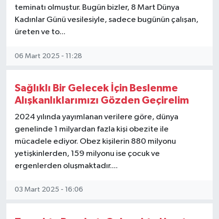
teminatı olmuştur. Bugün bizler, 8 Mart Dünya
Gayrimenkul
Kadınlar Günü vesilesiyle, sadece bugünün çalışan,
üreten ve to...
Spor
06 Mart 2025 - 11:28
Eğitim
Sağlıklı Bir Gelecek İçin Beslenme
Alışkanlıklarımızı Gözden Geçirelim
2024 yılında yayımlanan verilere göre, dünya
genelinde 1 milyardan fazla kişi obezite ile
mücadele ediyor. Obez kişilerin 880 milyonu
yetişkinlerden, 159 milyonu ise çocuk ve
ergenlerden oluşmaktadır....
03 Mart 2025 - 16:06