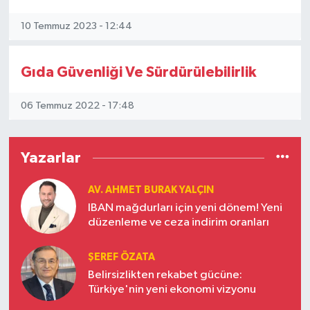
10 Temmuz 2023 - 12:44
Gıda Güvenliği Ve Sürdürülebilirlik
06 Temmuz 2022 - 17:48
Yazarlar
AV. AHMET BURAK YALÇIN
IBAN mağdurları için yeni dönem! Yeni
düzenleme ve ceza indirim oranları
ŞEREF ÖZATA
Belirsizlikten rekabet gücüne:
Türkiye'nin yeni ekonomi vizyonu