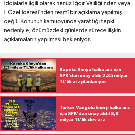
İddialarla ilgili olarak henüz Iğdır Valiliği’nden veya
İl Özel İdaresi’nden resmî bir açıklama yapılmış
değil. Konunun kamuoyunda yarattığı tepki
nedeniyle, önümüzdeki günlerde sürece ilişkin
açıklamaların yapılması bekleniyor.
Kapeks Kimya halka arz için
SPK’dan onay aldı: 2,35 milyar
TL’lik arz planlanıyor
Türker Vangölü Enerji halka arz
için SPK’dan onay aldı! 8,8
milyar TL’lik dev arz