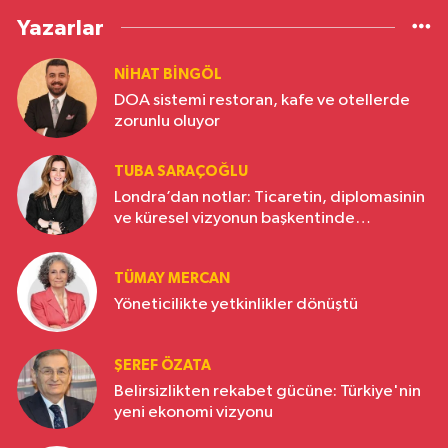
Yazarlar
NIHAT BINGÖL
DOA sistemi restoran, kafe ve otellerde
zorunlu oluyor
TUBA SARAÇOĞLU
Londra’dan notlar: Ticaretin, diplomasinin
ve küresel vizyonun başkentinde
Türkiye’nin yükselen gücü
TÜMAY MERCAN
Yöneticilikte yetkinlikler dönüştü
ŞEREF ÖZATA
Belirsizlikten rekabet gücüne: Türkiye'nin
yeni ekonomi vizyonu