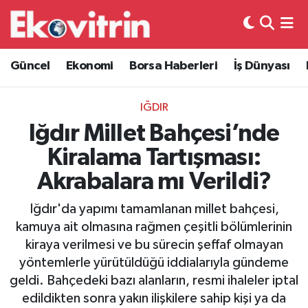
Güncel
Hava Durumu
Güncel
Ekonomi
Borsa Haberleri
İş Dünyası
Ekonomi
Trafik Durumu
IĞDIR
Borsa Haberleri
Süper Lig Puan Durumu ve Fikstür
Iğdır Millet Bahçesi’nde
Kiralama Tartışması:
İş Dünyası
Tüm Manşetler
Akrabalara mı Verildi?
Lojistik
Son Dakika Haberleri
Iğdır'da yapımı tamamlanan millet bahçesi,
kamuya ait olmasına rağmen çeşitli bölümlerinin
Otovitrin
Haber Arşivi
kiraya verilmesi ve bu sürecin şeffaf olmayan
yöntemlerle yürütüldüğü iddialarıyla gündeme
Asayiş
geldi. Bahçedeki bazı alanların, resmi ihaleler iptal
edildikten sonra yakın ilişkilere sahip kişi ya da
Magazin