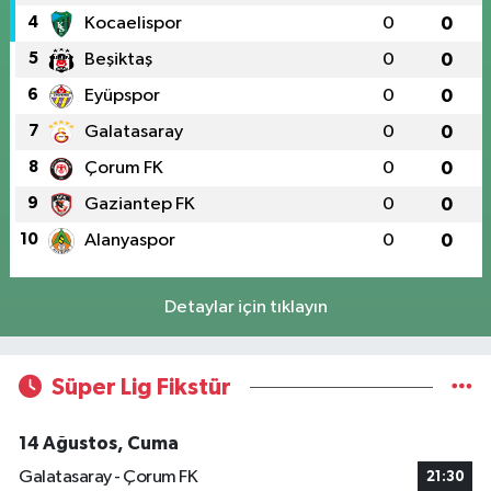
4
Kocaelispor
0
0
5
Beşiktaş
0
0
6
Eyüpspor
0
0
7
Galatasaray
0
0
8
Çorum FK
0
0
9
Gaziantep FK
0
0
10
Alanyaspor
0
0
Detaylar için tıklayın
Süper Lig Fikstür
14 Ağustos, Cuma
Galatasaray - Çorum FK
21:30