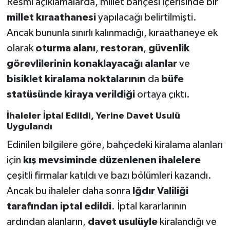
Resmî açıklamalarda, millet bahçesi içerisinde bir
millet kıraathanesi
yapılacağı belirtilmişti.
Ancak bununla sınırlı kalınmadığı, kıraathaneye ek
olarak
oturma alanı
,
restoran
,
güvenlik
görevlilerinin konaklayacağı alanlar
ve
bisiklet kiralama noktalarının
da
büfe
statüsünde kiraya verildiği
ortaya çıktı.
İhaleler İptal Edildi, Yerine Davet Usulü
Uygulandı
Edinilen bilgilere göre, bahçedeki kiralama alanları
için
kış mevsiminde düzenlenen ihalelere
çeşitli firmalar katıldı ve bazı bölümleri kazandı.
Ancak bu ihaleler daha sonra
Iğdır Valiliği
tarafından iptal edildi
. İptal kararlarının
ardından alanların,
davet usulüyle
kiralandığı ve