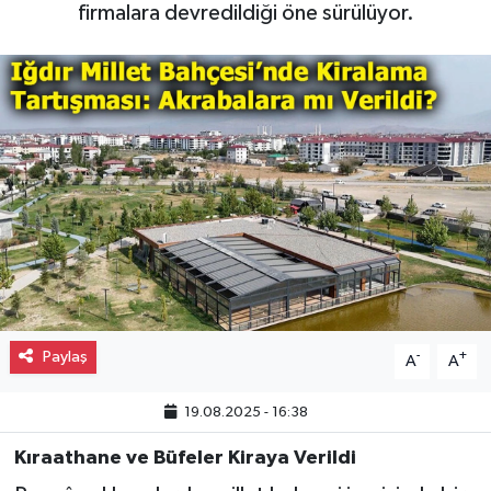
firmalara devredildiği öne sürülüyor.
Gayrimenkul
Spor
Eğitim
Paylaş
-
+
A
A
19.08.2025 - 16:38
Kıraathane ve Büfeler Kiraya Verildi