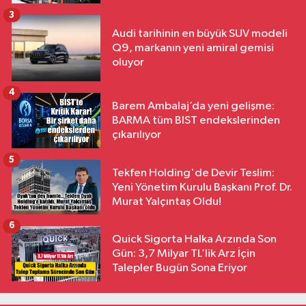
3
Audi tarihinin en büyük SUV modeli
Q9, markanın yeni amiral gemisi
oluyor
4
Barem Ambalaj’da yeni gelişme:
BARMA tüm BIST endekslerinden
çıkarılıyor
5
Tekfen Holding'de Devir Teslim:
Yeni Yönetim Kurulu Başkanı Prof. Dr.
Murat Yalçıntaş Oldu!
6
Quick Sigorta Halka Arzında Son
Gün: 3,7 Milyar TL’lik Arz İçin
Talepler Bugün Sona Eriyor