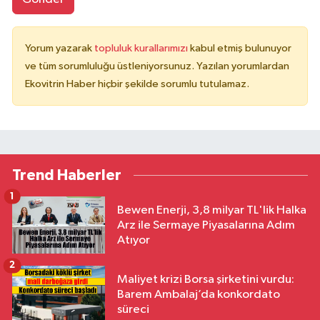
Yorum yazarak
topluluk kurallarımızı
kabul etmiş bulunuyor
ve tüm sorumluluğu üstleniyorsunuz. Yazılan yorumlardan
Ekovitrin Haber hiçbir şekilde sorumlu tutulamaz.
Trend Haberler
1
Bewen Enerji, 3,8 milyar TL'lik Halka
Arz ile Sermaye Piyasalarına Adım
Atıyor
2
Maliyet krizi Borsa şirketini vurdu:
Barem Ambalaj’da konkordato
süreci