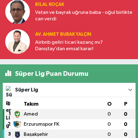
BILAL KOÇAK
Vatan ve bayrak uğruna baba - oğul birlikte
can verdi
AV. AHMET BURAK YALÇIN
Airbnb geliri ticari kazanç mı?
Danıştay’dan emsal karar!
Süper Lig Puan Durumu
Süper Lig
#
Takım
O
P
1
Amed
0
0
2
Erzurumspor FK
0
0
3
Başakşehir
0
0