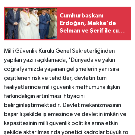
Cumhurbaşkanı
Erdoğan, Mekke'de
Selman ve Şerif ile cuma
namazını kıldı
Milli Güvenlik Kurulu Genel Sekreterliğinden
yapılan yazılı açıklamada, 'Dünyada ve yakın
coğrafyamızda yaşanan gelişmelerin yanı sıra
çeşitlenen risk ve tehditler, devletin tüm
faaliyetlerinde milli güvenlik mefhumuna ilişkin
farkındalığın artırılması ihtiyacını
belirginleştirmektedir. Devlet mekanizmasının
başarılı şekilde işlemesinde ve devletin imkân ve
kapasitesinin millî güvenlik politikalarına etkin
şekilde aktarılmasında yönetici kadrolar büyük rol