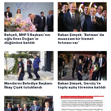
Bahçeli, MHP İl Başkanı'nın
Bakan Şimşek: 'Batman'da
oğlu Enes Doğan'ın
muazzam bir hizmet
düğününe katıldı
fırtınası var'
Menderes Belediye Başkanı
Bakan Şimşek, Gercüş'te
İlkay Çiçek tutuklandı
toplu açılış törenine katıldı