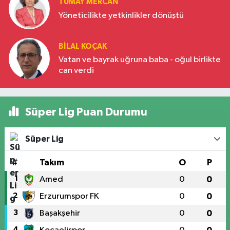
TÜMAY MERCAN
Yöneticilikte yetkinlikler dönüştü
BILAL KOÇAK
Vatan ve bayrak uğruna baba - oğul birlikte
can verdi
Süper Lig Puan Durumu
Süper Lig
#
Takım
O
P
1
Amed
0
0
2
Erzurumspor FK
0
0
3
Başakşehir
0
0
4