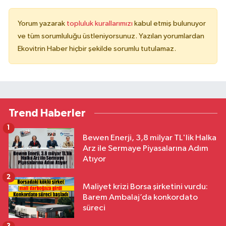
Yorum yazarak
topluluk kurallarımızı
kabul etmiş bulunuyor
ve tüm sorumluluğu üstleniyorsunuz. Yazılan yorumlardan
Ekovitrin Haber hiçbir şekilde sorumlu tutulamaz.
Trend Haberler
1
Bewen Enerji, 3,8 milyar TL'lik Halka
Arz ile Sermaye Piyasalarına Adım
Atıyor
2
Maliyet krizi Borsa şirketini vurdu:
Barem Ambalaj’da konkordato
süreci