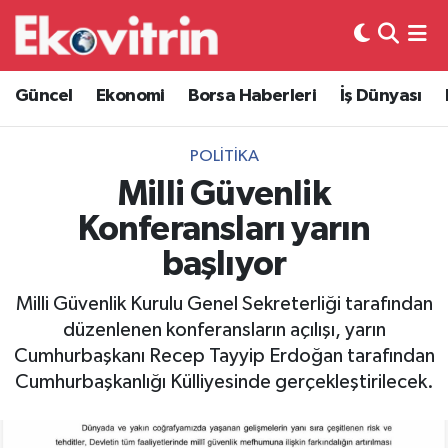
Güncel
Hava Durumu
Güncel
Ekonomi
Borsa Haberleri
İş Dünyası
Ekonomi
Trafik Durumu
POLITIKA
Borsa Haberleri
Süper Lig Puan Durumu ve Fikstür
Milli Güvenlik
Konferansları yarın
İş Dünyası
Tüm Manşetler
başlıyor
Lojistik
Son Dakika Haberleri
Milli Güvenlik Kurulu Genel Sekreterliği tarafından
düzenlenen konferansların açılışı, yarın
Otovitrin
Haber Arşivi
Cumhurbaşkanı Recep Tayyip Erdoğan tarafından
Cumhurbaşkanlığı Külliyesinde gerçekleştirilecek.
Asayiş
Magazin