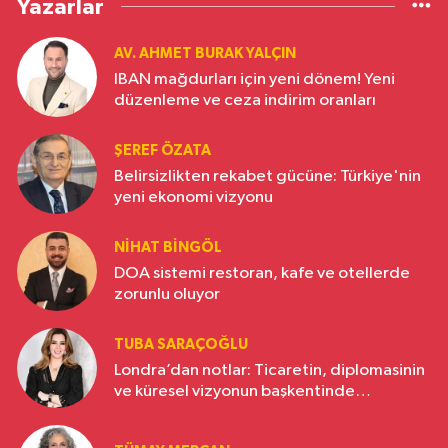
Yazarlar
AV. AHMET BURAK YALÇIN
IBAN mağdurları için yeni dönem! Yeni
düzenleme ve ceza indirim oranları
ŞEREF ÖZATA
Belirsizlikten rekabet gücüne: Türkiye'nin
yeni ekonomi vizyonu
NIHAT BINGÖL
DOA sistemi restoran, kafe ve otellerde
zorunlu oluyor
TUBA SARAÇOĞLU
Londra’dan notlar: Ticaretin, diplomasinin
ve küresel vizyonun başkentinde
Türkiye’nin yükselen gücü