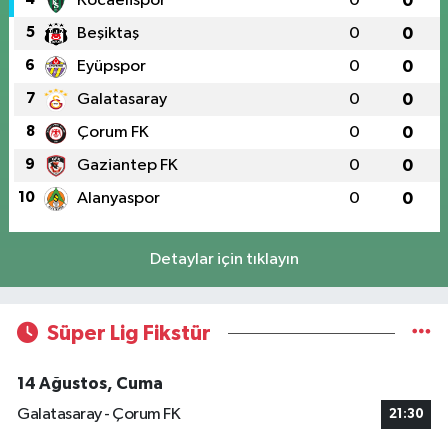
Kocaelispor
0
0
5
Beşiktaş
0
0
6
Eyüpspor
0
0
7
Galatasaray
0
0
8
Çorum FK
0
0
9
Gaziantep FK
0
0
10
Alanyaspor
0
0
Detaylar için tıklayın
Süper Lig Fikstür
14 Ağustos, Cuma
Galatasaray - Çorum FK
21:30