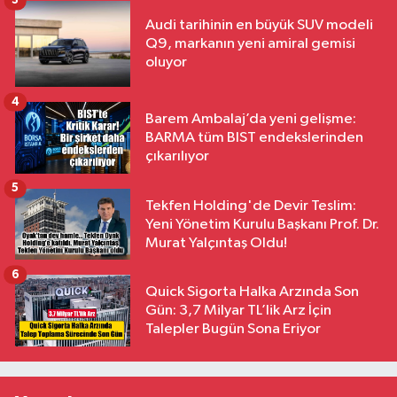
3
Audi tarihinin en büyük SUV modeli
Q9, markanın yeni amiral gemisi
oluyor
4
Barem Ambalaj’da yeni gelişme:
BARMA tüm BIST endekslerinden
çıkarılıyor
5
Tekfen Holding'de Devir Teslim:
Yeni Yönetim Kurulu Başkanı Prof. Dr.
Murat Yalçıntaş Oldu!
6
Quick Sigorta Halka Arzında Son
Gün: 3,7 Milyar TL’lik Arz İçin
Talepler Bugün Sona Eriyor