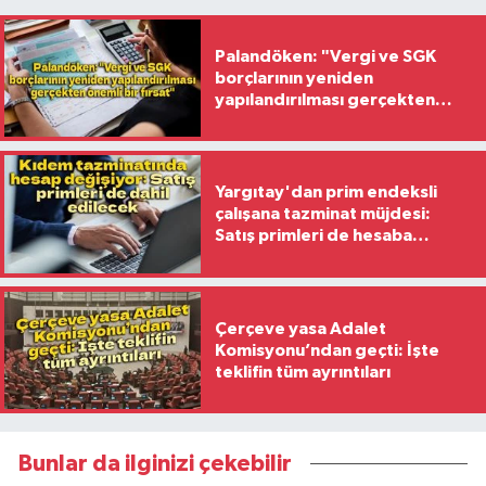
Palandöken: "Vergi ve SGK
borçlarının yeniden
yapılandırılması gerçekten
önemli bir fırsat"
Yargıtay'dan prim endeksli
çalışana tazminat müjdesi:
Satış primleri de hesaba
katılacak
Çerçeve yasa Adalet
Komisyonu’ndan geçti: İşte
teklifin tüm ayrıntıları
Bunlar da ilginizi çekebilir