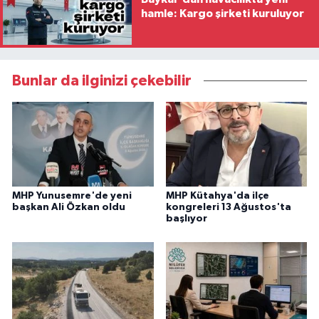
hamle: Kargo şirketi kuruluyor
Bunlar da ilginizi çekebilir
MHP Yunusemre'de yeni
MHP Kütahya'da ilçe
başkan Ali Özkan oldu
kongreleri 13 Ağustos'ta
başlıyor