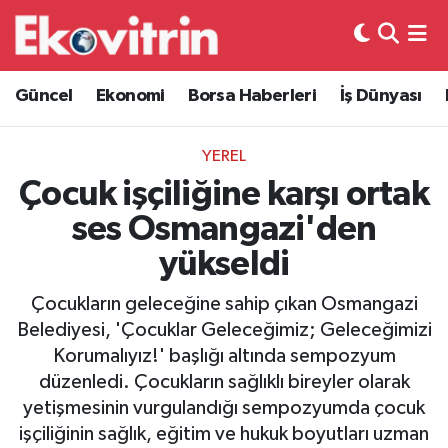
Güncel
Hava Durumu
Güncel
Ekonomi
Borsa Haberleri
İş Dünyası
Ekonomi
Trafik Durumu
YEREL
Borsa Haberleri
Süper Lig Puan Durumu ve Fikstür
Çocuk işçiliğine karşı ortak
ses Osmangazi'den
İş Dünyası
Tüm Manşetler
yükseldi
Lojistik
Son Dakika Haberleri
Çocukların geleceğine sahip çıkan Osmangazi
Belediyesi, 'Çocuklar Geleceğimiz; Geleceğimizi
Otovitrin
Haber Arşivi
Korumalıyız!' başlığı altında sempozyum
düzenledi. Çocukların sağlıklı bireyler olarak
Asayiş
yetişmesinin vurgulandığı sempozyumda çocuk
işçiliğinin sağlık, eğitim ve hukuk boyutları uzman
Magazin