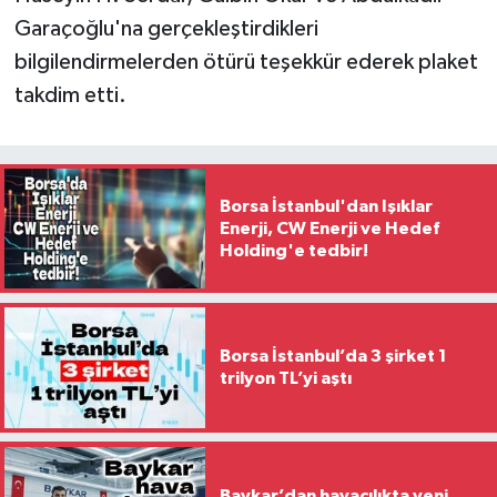
Garaçoğlu'na gerçekleştirdikleri
bilgilendirmelerden ötürü teşekkür ederek plaket
takdim etti.
Borsa İstanbul'dan Işıklar
Enerji, CW Enerji ve Hedef
Holding'e tedbir!
Borsa İstanbul’da 3 şirket 1
trilyon TL’yi aştı
Baykar’dan havacılıkta yeni