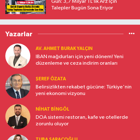
Gün: 3,7 Milyar TL’lik Arz İçin
Talepler Bugün Sona Eriyor
Yazarlar
AV. AHMET BURAK YALÇIN
IBAN mağdurları için yeni dönem! Yeni
düzenleme ve ceza indirim oranları
ŞEREF ÖZATA
Belirsizlikten rekabet gücüne: Türkiye'nin
yeni ekonomi vizyonu
NIHAT BINGÖL
DOA sistemi restoran, kafe ve otellerde
zorunlu oluyor
TUBA SARAÇOĞLU