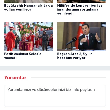
Büyükşehir Harmancık'ta da
Nilüfer'de kent rehberi ve
yolları yeniliyor
imar durumu sorgulama
yenilendi
Fetih coşkusu Keles'e
Başkan Aras 2,5 yılın
taşındı
hesabını veriyor
Yorumlar