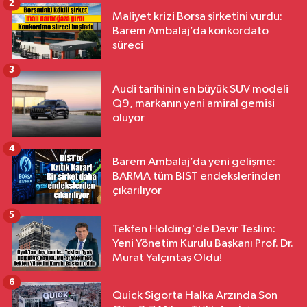
2
Maliyet krizi Borsa şirketini vurdu:
Barem Ambalaj’da konkordato
süreci
3
Audi tarihinin en büyük SUV modeli
Q9, markanın yeni amiral gemisi
oluyor
4
Barem Ambalaj’da yeni gelişme:
BARMA tüm BIST endekslerinden
çıkarılıyor
5
Tekfen Holding'de Devir Teslim:
Yeni Yönetim Kurulu Başkanı Prof. Dr.
Murat Yalçıntaş Oldu!
6
Quick Sigorta Halka Arzında Son