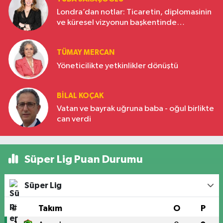
Londra’dan notlar: Ticaretin, diplomasinin
ve küresel vizyonun başkentinde
Türkiye’nin yükselen gücü
TÜMAY MERCAN
Yöneticilikte yetkinlikler dönüştü
BILAL KOÇAK
Vatan ve bayrak uğruna baba - oğul birlikte
can verdi
Süper Lig Puan Durumu
Süper Lig
#
Takım
O
P