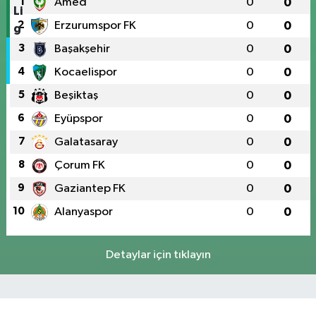
1
Amed
0
0
2
Erzurumspor FK
0
0
3
Başakşehir
0
0
4
Kocaelispor
0
0
5
Beşiktaş
0
0
6
Eyüpspor
0
0
7
Galatasaray
0
0
8
Çorum FK
0
0
9
Gaziantep FK
0
0
10
Alanyaspor
0
0
Detaylar için tıklayın