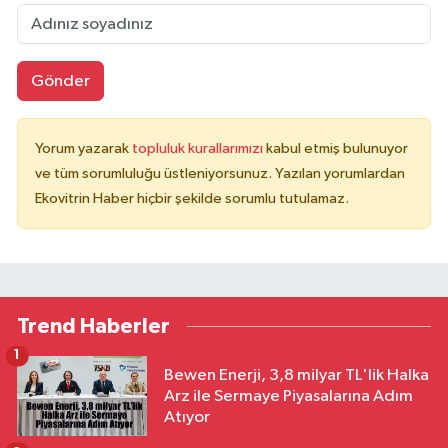
Gönder
Yorum yazarak
topluluk kurallarımızı
kabul etmiş bulunuyor
ve tüm sorumluluğu üstleniyorsunuz. Yazılan yorumlardan
Ekovitrin Haber hiçbir şekilde sorumlu tutulamaz.
Trend Haberler
1
Bewen Enerji, 3,8 milyar TL'lik Halka
Arz ile Sermaye Piyasalarına Adım
Atıyor