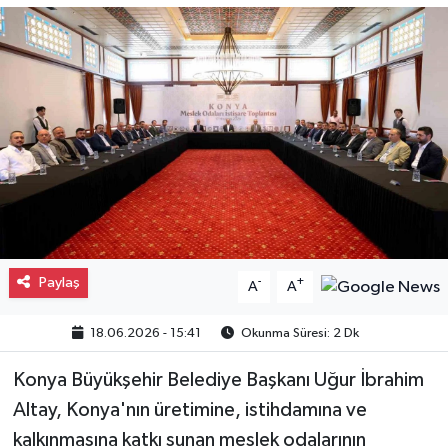
Gayrimenkul
Spor
Eğitim
Paylaş
-
+
A
A
18.06.2026 - 15:41
Okunma Süresi: 2 Dk
Konya Büyükşehir Belediye Başkanı Uğur İbrahim
Altay, Konya'nın üretimine, istihdamına ve
kalkınmasına katkı sunan meslek odalarının