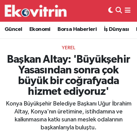
Güncel
Hava Durumu
Güncel
Ekonomi
Borsa Haberleri
İş Dünyası
Ekonomi
Trafik Durumu
YEREL
Borsa Haberleri
Süper Lig Puan Durumu ve Fikstür
Başkan Altay: 'Büyükşehir
Yasasından sonra çok
İş Dünyası
Tüm Manşetler
büyük bir coğrafyada
Lojistik
Son Dakika Haberleri
hizmet ediyoruz'
Otovitrin
Haber Arşivi
Konya Büyükşehir Belediye Başkanı Uğur İbrahim
Altay, Konya'nın üretimine, istihdamına ve
Asayiş
kalkınmasına katkı sunan meslek odalarının
başkanlarıyla buluştu.
Magazin