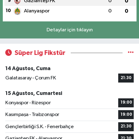
9
Gaziantep FK
0
0
10
Alanyaspor
0
0
Detaylar için tıklayın
Süper Lig Fikstür
14 Ağustos, Cuma
Galatasaray - Çorum FK
21:30
15 Ağustos, Cumartesi
Konyaspor - Rizespor
19:00
Kasımpaşa - Trabzonspor
19:00
Gençlerbirliği S.K. - Fenerbahçe
21:30
Gaziantep FK - Alanyaspor
21:30