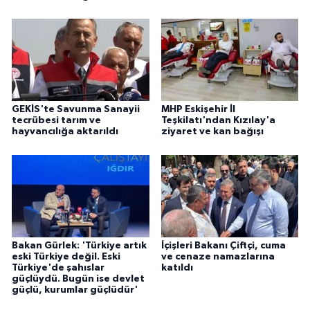
GEKİS'te Savunma Sanayii
MHP Eskişehir İl
tecrübesi tarım ve
Teşkilatı'ndan Kızılay'a
hayvancılığa aktarıldı
ziyaret ve kan bağışı
Bakan Gürlek: 'Türkiye artık
İçişleri Bakanı Çiftçi, cuma
eski Türkiye değil. Eski
ve cenaze namazlarına
Türkiye'de şahıslar
katıldı
güçlüydü. Bugün ise devlet
güçlü, kurumlar güçlüdür'