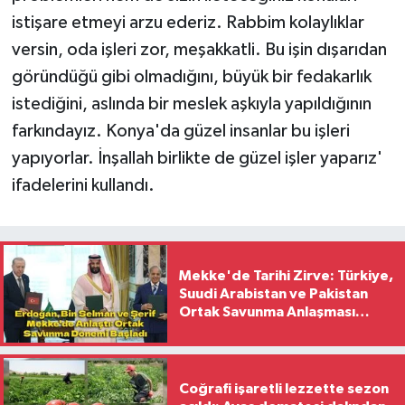
istişare etmeyi arzu ederiz. Rabbim kolaylıklar
versin, oda işleri zor, meşakkatli. Bu işin dışarıdan
göründüğü gibi olmadığını, büyük bir fedakarlık
istediğini, aslında bir meslek aşkıyla yapıldığının
farkındayız. Konya'da güzel insanlar bu işleri
yapıyorlar. İnşallah birlikte de güzel işler yaparız'
ifadelerini kullandı.
Mekke'de Tarihi Zirve: Türkiye,
Suudi Arabistan ve Pakistan
Ortak Savunma Anlaşması
İmzaladı
Coğrafi işaretli lezzette sezon