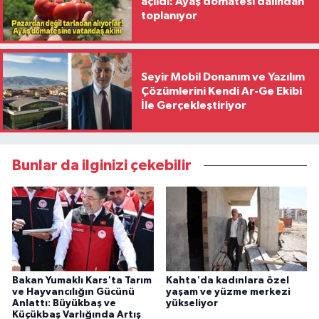
açıldı: Ayaş domatesi dalından
toplanıyor
Seyir Mobil Donanım ve Yazılım
Çözümlerini Kendi Ar-Ge Ekibi
İle Gerçekleştiriyor
Bunlar da ilginizi çekebilir
Bakan Yumaklı Kars'ta Tarım
Kahta'da kadınlara özel
ve Hayvancılığın Gücünü
yaşam ve yüzme merkezi
Anlattı: Büyükbaş ve
yükseliyor
Küçükbaş Varlığında Artış