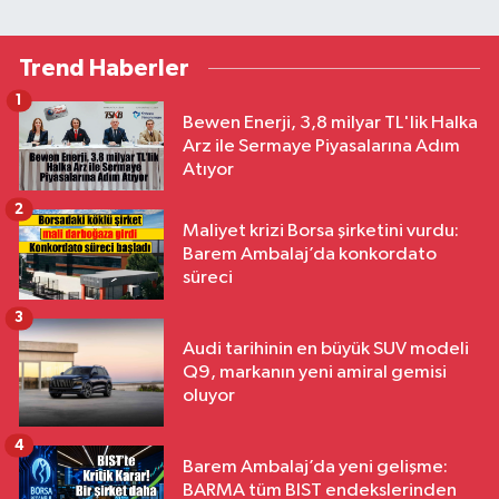
Trend Haberler
1
Bewen Enerji, 3,8 milyar TL'lik Halka
Arz ile Sermaye Piyasalarına Adım
Atıyor
2
Maliyet krizi Borsa şirketini vurdu:
Barem Ambalaj’da konkordato
süreci
3
Audi tarihinin en büyük SUV modeli
Q9, markanın yeni amiral gemisi
oluyor
4
Barem Ambalaj’da yeni gelişme:
BARMA tüm BIST endekslerinden