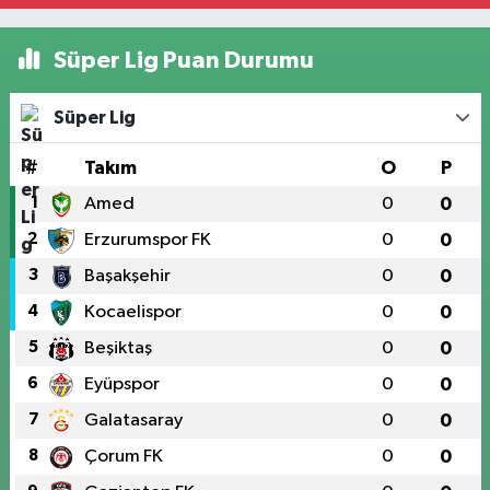
Süper Lig Puan Durumu
Süper Lig
#
Takım
O
P
1
Amed
0
0
2
Erzurumspor FK
0
0
3
Başakşehir
0
0
4
Kocaelispor
0
0
5
Beşiktaş
0
0
6
Eyüpspor
0
0
7
Galatasaray
0
0
8
Çorum FK
0
0