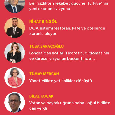
Belirsizlikten rekabet gücüne: Türkiye'nin
yeni ekonomi vizyonu
NIHAT BINGÖL
DOA sistemi restoran, kafe ve otellerde
zorunlu oluyor
TUBA SARAÇOĞLU
Londra’dan notlar: Ticaretin, diplomasinin
ve küresel vizyonun başkentinde
Türkiye’nin yükselen gücü
TÜMAY MERCAN
Yöneticilikte yetkinlikler dönüştü
BILAL KOÇAK
Vatan ve bayrak uğruna baba - oğul birlikte
can verdi