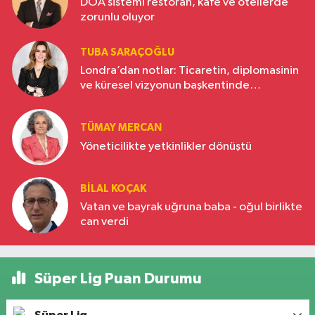
DOA sistemi restoran, kafe ve otellerde
zorunlu oluyor
TUBA SARAÇOĞLU
Londra’dan notlar: Ticaretin, diplomasinin
ve küresel vizyonun başkentinde
Türkiye’nin yükselen gücü
TÜMAY MERCAN
Yöneticilikte yetkinlikler dönüştü
BILAL KOÇAK
Vatan ve bayrak uğruna baba - oğul birlikte
can verdi
Süper Lig Puan Durumu