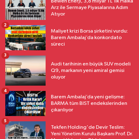
Bewen Enerji, 3,8 milyar TL'lik Halka
Arz ile Sermaye Piyasalarına Adım
Atıyor
2
Maliyet krizi Borsa şirketini vurdu:
Barem Ambalaj’da konkordato
süreci
3
Audi tarihinin en büyük SUV modeli
Q9, markanın yeni amiral gemisi
oluyor
4
Barem Ambalaj’da yeni gelişme:
BARMA tüm BIST endekslerinden
çıkarılıyor
5
Tekfen Holding'de Devir Teslim:
Yeni Yönetim Kurulu Başkanı Prof. Dr.