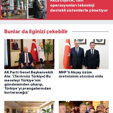
Akça Lojistik, tüm
operasyonları teknoloji
destekli sistemlerle yönetiyor
Bunlar da ilginizi çekebilir
AK Parti Genel Başkanvekili
MHP'li Akçay üzüm
Ala: '(Terörsüz Türkiye) Bu
üreticisinin sözcüsü oldu
meseleyi Türkiye'nin
gündeminden çıkarıp,
Türkiye'yi prangalarından
kurtaracağız'