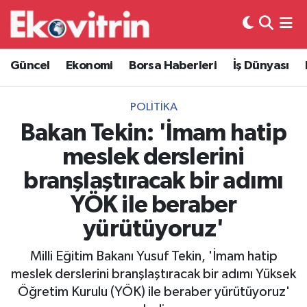
Güncel
Hava Durumu
Güncel
Ekonomi
Borsa Haberleri
İş Dünyası
Ekonomi
Trafik Durumu
POLITIKA
Borsa Haberleri
Süper Lig Puan Durumu ve Fikstür
Bakan Tekin: 'İmam hatip
meslek derslerini
İş Dünyası
Tüm Manşetler
branşlaştıracak bir adımı
Lojistik
Son Dakika Haberleri
YÖK ile beraber
yürütüyoruz'
Otovitrin
Haber Arşivi
Milli Eğitim Bakanı Yusuf Tekin, 'İmam hatip
Asayiş
meslek derslerini branşlaştıracak bir adımı Yüksek
Öğretim Kurulu (YÖK) ile beraber yürütüyoruz'
Magazin