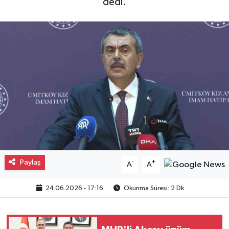
dedi.
Gayrimenkul
Spor
Eğitim
Paylaş
-
+
A
A
24.06.2026 - 17:16
Okunma Süresi: 2 Dk