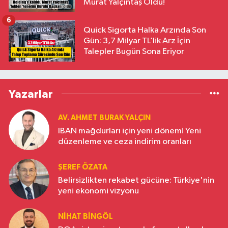
Murat Yalçıntaş Oldu!
6
Quick Sigorta Halka Arzında Son
Gün: 3,7 Milyar TL’lik Arz İçin
Talepler Bugün Sona Eriyor
Yazarlar
AV. AHMET BURAK YALÇIN
IBAN mağdurları için yeni dönem! Yeni
düzenleme ve ceza indirim oranları
ŞEREF ÖZATA
Belirsizlikten rekabet gücüne: Türkiye'nin
yeni ekonomi vizyonu
NIHAT BINGÖL