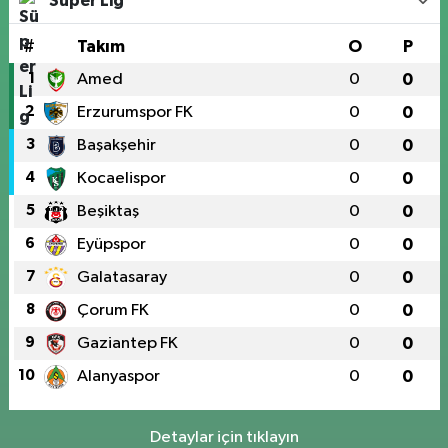
Süper Lig
#
Takım
O
P
1
Amed
0
0
2
Erzurumspor FK
0
0
3
Başakşehir
0
0
4
Kocaelispor
0
0
5
Beşiktaş
0
0
6
Eyüpspor
0
0
7
Galatasaray
0
0
8
Çorum FK
0
0
9
Gaziantep FK
0
0
10
Alanyaspor
0
0
Detaylar için tıklayın