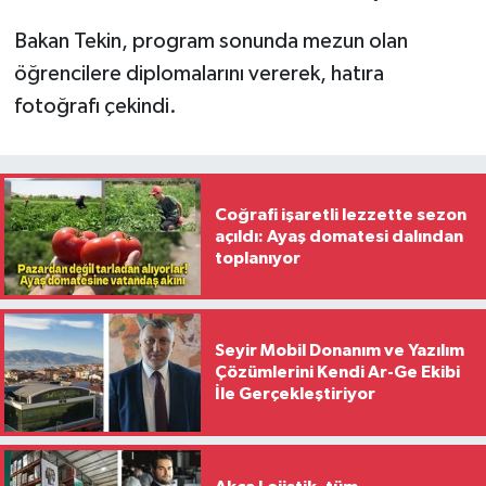
Bakan Tekin, program sonunda mezun olan
öğrencilere diplomalarını vererek, hatıra
fotoğrafı çekindi.
Coğrafi işaretli lezzette sezon
açıldı: Ayaş domatesi dalından
toplanıyor
Seyir Mobil Donanım ve Yazılım
Çözümlerini Kendi Ar-Ge Ekibi
İle Gerçekleştiriyor