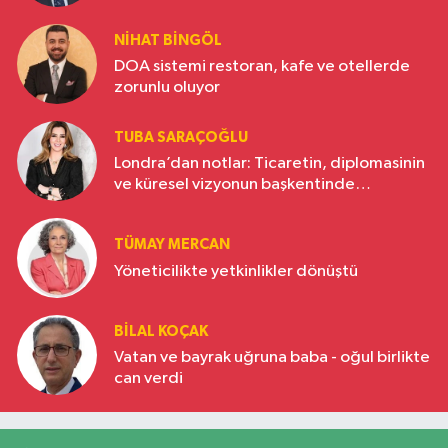
NIHAT BINGÖL
DOA sistemi restoran, kafe ve otellerde
zorunlu oluyor
TUBA SARAÇOĞLU
Londra’dan notlar: Ticaretin, diplomasinin
ve küresel vizyonun başkentinde
Türkiye’nin yükselen gücü
TÜMAY MERCAN
Yöneticilikte yetkinlikler dönüştü
BILAL KOÇAK
Vatan ve bayrak uğruna baba - oğul birlikte
can verdi