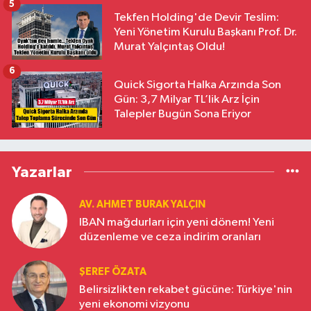
5
Tekfen Holding'de Devir Teslim:
Yeni Yönetim Kurulu Başkanı Prof. Dr.
Murat Yalçıntaş Oldu!
6
Quick Sigorta Halka Arzında Son
Gün: 3,7 Milyar TL’lik Arz İçin
Talepler Bugün Sona Eriyor
Yazarlar
AV. AHMET BURAK YALÇIN
IBAN mağdurları için yeni dönem! Yeni
düzenleme ve ceza indirim oranları
ŞEREF ÖZATA
Belirsizlikten rekabet gücüne: Türkiye'nin
yeni ekonomi vizyonu