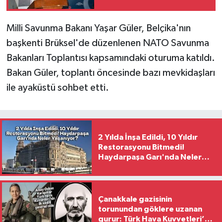
Milli Savunma Bakanı Yaşar Güler, Belçika'nın
başkenti Brüksel'de düzenlenen NATO Savunma
Bakanları Toplantısı kapsamındaki oturuma katıldı.
Bakan Güler, toplantı öncesinde bazı mevkidaşları
ile ayaküstü sohbet etti.
2 Yılda İnşa Edildi, 10 Yıldır
Restorasyonu Bitmedi!
Haydarpaşa Garı'nda Neler
Yaşanıyor?
Çanakkale gazisinin
torunundan göklere uzanan
gurur: Türk Hava Kuvvetleri’nin