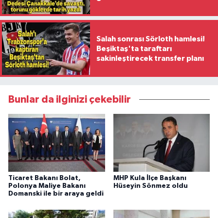
ilk kadın generali oldu
Salah sonrası Sörloth hamlesi!
Beşiktaş'ta taraftarı
sakinleştirecek transfer planı
Bunlar da ilginizi çekebilir
Ticaret Bakanı Bolat,
MHP Kula İlçe Başkanı
Polonya Maliye Bakanı
Hüseyin Sönmez oldu
Domanski ile bir araya geldi