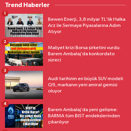
Trend Haberler
1
Bewen Enerji, 3,8 milyar TL'lik Halka
Arz ile Sermaye Piyasalarına Adım
Atıyor
2
Maliyet krizi Borsa şirketini vurdu:
Barem Ambalaj’da konkordato
süreci
3
Audi tarihinin en büyük SUV modeli
Q9, markanın yeni amiral gemisi
oluyor
4
Barem Ambalaj’da yeni gelişme:
BARMA tüm BIST endekslerinden
çıkarılıyor