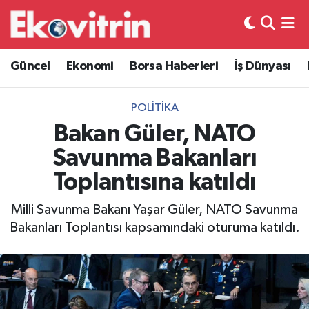
Güncel
Hava Durumu
Güncel
Ekonomi
Borsa Haberleri
İş Dünyası
Ekonomi
Trafik Durumu
POLITIKA
Borsa Haberleri
Süper Lig Puan Durumu ve Fikstür
Bakan Güler, NATO
Savunma Bakanları
İş Dünyası
Tüm Manşetler
Toplantısına katıldı
Lojistik
Son Dakika Haberleri
Milli Savunma Bakanı Yaşar Güler, NATO Savunma
Bakanları Toplantısı kapsamındaki oturuma katıldı.
Otovitrin
Haber Arşivi
Asayiş
Magazin