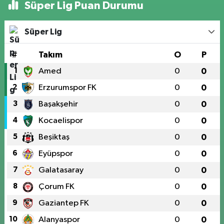
Süper Lig Puan Durumu
Süper Lig
#
Takım
O
P
1
Amed
0
0
2
Erzurumspor FK
0
0
3
Başakşehir
0
0
4
Kocaelispor
0
0
5
Beşiktaş
0
0
6
Eyüpspor
0
0
7
Galatasaray
0
0
8
Çorum FK
0
0
9
Gaziantep FK
0
0
10
Alanyaspor
0
0