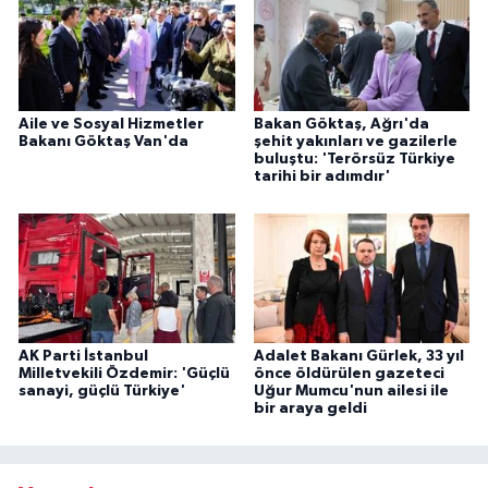
Aile ve Sosyal Hizmetler
Bakan Göktaş, Ağrı'da
Bakanı Göktaş Van'da
şehit yakınları ve gazilerle
buluştu: 'Terörsüz Türkiye
tarihi bir adımdır'
AK Parti İstanbul
Adalet Bakanı Gürlek, 33 yıl
Milletvekili Özdemir: 'Güçlü
önce öldürülen gazeteci
sanayi, güçlü Türkiye'
Uğur Mumcu'nun ailesi ile
bir araya geldi