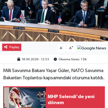
Gayrimenkul
Spor
Eğitim
Paylaş
-
+
A
A
18.06.2026 - 12:53
Okunma Süresi: 1 Dk
Milli Savunma Bakanı Yaşar Güler, NATO Savunma
Bakanları Toplantısı kapsamındaki oturuma katıldı.
MHP Selendi'de yeni
dönem