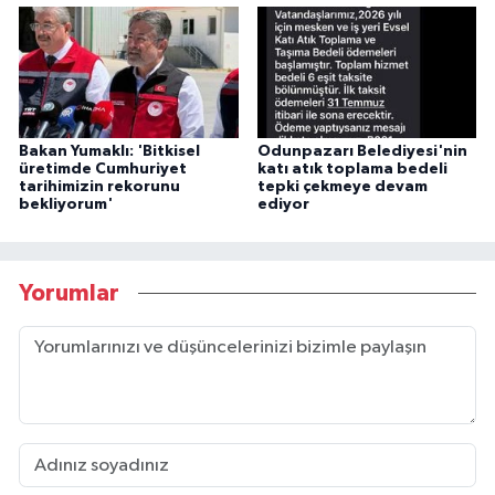
Bakan Yumaklı: 'Bitkisel
Odunpazarı Belediyesi'nin
üretimde Cumhuriyet
katı atık toplama bedeli
tarihimizin rekorunu
tepki çekmeye devam
bekliyorum'
ediyor
Yorumlar