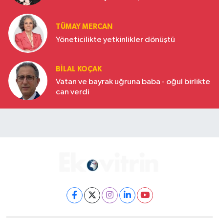
Türkiye’nin yükselen gücü
TÜMAY MERCAN
Yöneticilikte yetkinlikler dönüştü
BILAL KOÇAK
Vatan ve bayrak uğruna baba - oğul birlikte
can verdi