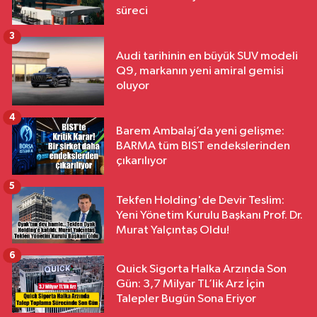
süreci
3
Audi tarihinin en büyük SUV modeli
Q9, markanın yeni amiral gemisi
oluyor
4
Barem Ambalaj’da yeni gelişme:
BARMA tüm BIST endekslerinden
çıkarılıyor
5
Tekfen Holding'de Devir Teslim:
Yeni Yönetim Kurulu Başkanı Prof. Dr.
Murat Yalçıntaş Oldu!
6
Quick Sigorta Halka Arzında Son
Gün: 3,7 Milyar TL’lik Arz İçin
Talepler Bugün Sona Eriyor