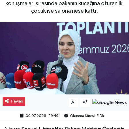
konuşmaları sırasında bakanın kucağına oturan iki
Gayrimenkul
çocuk ise salona neşe kattı.
Spor
Eğitim
Paylaş
-
+
A
A
09.07.2026 - 19:49
Okunma Süresi: 5 Dk