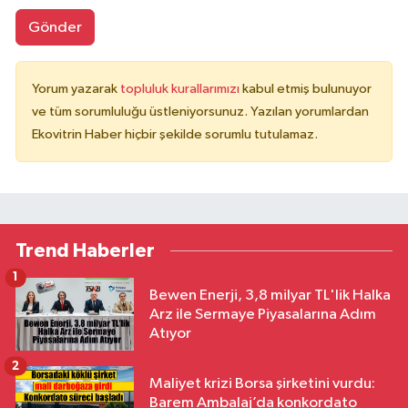
Gönder
Yorum yazarak
topluluk kurallarımızı
kabul etmiş bulunuyor
ve tüm sorumluluğu üstleniyorsunuz. Yazılan yorumlardan
Ekovitrin Haber hiçbir şekilde sorumlu tutulamaz.
Trend Haberler
1
Bewen Enerji, 3,8 milyar TL'lik Halka
Arz ile Sermaye Piyasalarına Adım
Atıyor
2
Maliyet krizi Borsa şirketini vurdu:
Barem Ambalaj’da konkordato