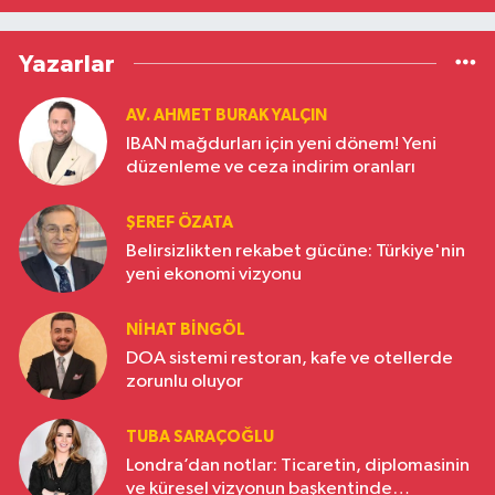
Yazarlar
AV. AHMET BURAK YALÇIN
IBAN mağdurları için yeni dönem! Yeni
düzenleme ve ceza indirim oranları
ŞEREF ÖZATA
Belirsizlikten rekabet gücüne: Türkiye'nin
yeni ekonomi vizyonu
NIHAT BINGÖL
DOA sistemi restoran, kafe ve otellerde
zorunlu oluyor
TUBA SARAÇOĞLU
Londra’dan notlar: Ticaretin, diplomasinin
ve küresel vizyonun başkentinde