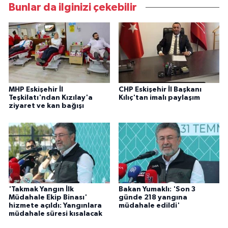
Bunlar da ilginizi çekebilir
MHP Eskişehir İl
CHP Eskişehir İl Başkanı
Teşkilatı'ndan Kızılay'a
Kılıç'tan imalı paylaşım
ziyaret ve kan bağışı
'Takmak Yangın İlk
Bakan Yumaklı: 'Son 3
Müdahale Ekip Binası'
günde 218 yangına
hizmete açıldı: Yangınlara
müdahale edildi'
müdahale süresi kısalacak