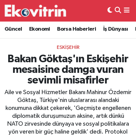
Güncel
Hava Durumu
Güncel
Ekonomi
Borsa Haberleri
İş Dünyası
Ekonomi
Trafik Durumu
ESKİŞEHİR
Borsa Haberleri
Süper Lig Puan Durumu ve Fikstür
Bakan Göktaş'ın Eskişehir
mesaisine damga vuran
İş Dünyası
Tüm Manşetler
sevimli misafirler
Lojistik
Son Dakika Haberleri
Aile ve Sosyal Hizmetler Bakanı Mahinur Özdemir
Göktaş, Türkiye'nin uluslararası alandaki
Otovitrin
Haber Arşivi
konumuna dikkat çekerek, 'Geçmişte engellenen
diplomatik duruşumuzun aksine, artık dünkü
Asayiş
NATO zirvesinde dünyaya ve sosyal politikalara
yön veren bir güç haline geldik' dedi. Protokol
Magazin