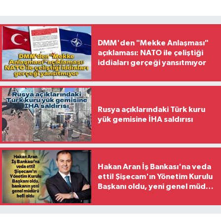
DMM'den "Mekke Anlaşması"
açıklaması: NATO ile çeliştiği
iddiaları gerçeği yansıtmıyor
Rusya açıklarındaki Türk kuru
yük gemisine İHA saldırısı
Hakan Aran İş Bankası'na veda
etti! Şişecam'ın Yönetim Kurulu
Başkanı oldu, yeni genel müdür
belli oldu