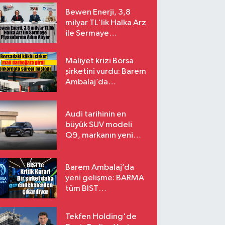
Bewen Enerji, 3,8
milyar TL'lik Halka Arz
ile Sermaye
Piyasalarına Adım
Atıyor
Maliyet krizi Borsa
şirketini vurdu: Barem
Ambalaj’da
konkordato süreci
Audi tarihinin en
büyük SUV modeli
Q9, markanın yeni
amiral gemisi oluyor
Barem Ambalaj’da
yeni gelişme: BARMA
tüm BIST
endekslerinden
çıkarılıyor
Tekfen Holding'de