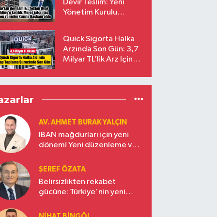
Devir Teslim: Yeni
Yönetim Kurulu
Başkanı Prof. Dr. Murat
Yalçıntaş Oldu!
Quick Sigorta Halka
Arzında Son Gün: 3,7
Milyar TL’lik Arz İçin
Talepler Bugün Sona
Eriyor
azarlar
AV. AHMET BURAK YALÇIN
IBAN mağdurları için yeni
dönem! Yeni düzenleme ve
ceza indirim oranları
ŞEREF ÖZATA
Belirsizlikten rekabet
gücüne: Türkiye'nin yeni
ekonomi vizyonu
NIHAT BINGÖL