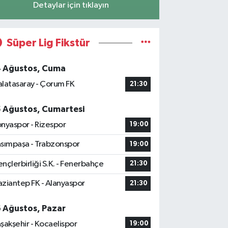
Detaylar için tıklayın
Süper Lig Fikstür
4 Ağustos, Cuma
latasaray - Çorum FK
21:30
5 Ağustos, Cumartesi
nyaspor - Rizespor
19:00
sımpaşa - Trabzonspor
19:00
nçlerbirliği S.K. - Fenerbahçe
21:30
ziantep FK - Alanyaspor
21:30
6 Ağustos, Pazar
şakşehir - Kocaelispor
19:00