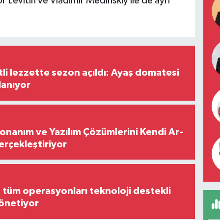
r Levitin ve Vladimir Medinskiy ile de ayrı
tli lezzette sezon açıldı: Ayaş domatesi
lanıyor
Donanım ve Yazılım Çözümlerini Kendi Ar-
Gerçekleştiriyor
, tüm operasyonları teknoloji destekli
yönetiyor