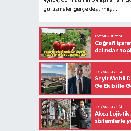
ayrıca, dün Putin'in Danışmanları Igo
görüşmeler gerçekleştirmişti.
EDITÖRÜN SEÇTIĞI
Coğrafi işare
dalından top
EDITÖRÜN SEÇTIĞI
Seyir Mobil 
Ge Ekibi İle 
EDITÖRÜN SEÇTIĞI
Akça Lojistik
sistemlerle 