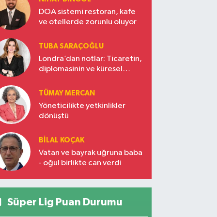
DOA sistemi restoran, kafe
ve otellerde zorunlu oluyor
TUBA SARAÇOĞLU
Londra’dan notlar: Ticaretin,
diplomasinin ve küresel
vizyonun başkentinde
Türkiye’nin yükselen gücü
TÜMAY MERCAN
Yöneticilikte yetkinlikler
dönüştü
BILAL KOÇAK
Vatan ve bayrak uğruna baba
- oğul birlikte can verdi
Süper Lig Puan Durumu