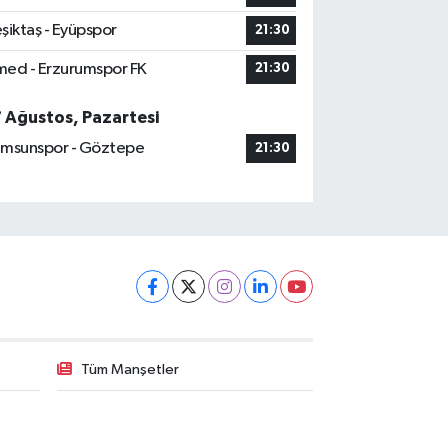
şiktaş - Eyüpspor
21:30
ed - Erzurumspor FK
21:30
7 Ağustos, Pazartesi
msunspor - Göztepe
21:30
Tüm Manşetler