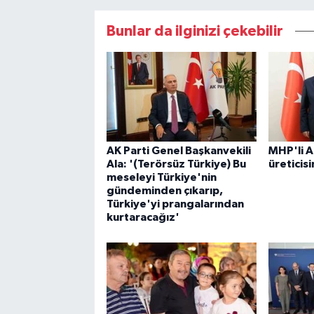
Bunlar da ilginizi çekebilir
AK Parti Genel Başkanvekili
MHP'li 
Ala: '(Terörsüz Türkiye) Bu
üreticis
meseleyi Türkiye'nin
gündeminden çıkarıp,
Türkiye'yi prangalarından
kurtaracağız'