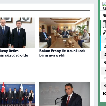
Akçay üzüm
Bakan Ersoy ile Acun Ilıcalı
inin sözcüsü oldu
bir araya geldi
1