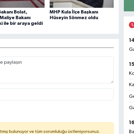
Bakanı Bolat,
MHP Kula İlçe Başkanı
Maliye Bakanı
Hüseyin Sönmez oldu
 ile bir araya geldi
1
Ga
1
Ko
Ka
Ge
Ga
1
Ba
tmiş bulunuyor ve tüm sorumluluğu üstleniyorsunuz.