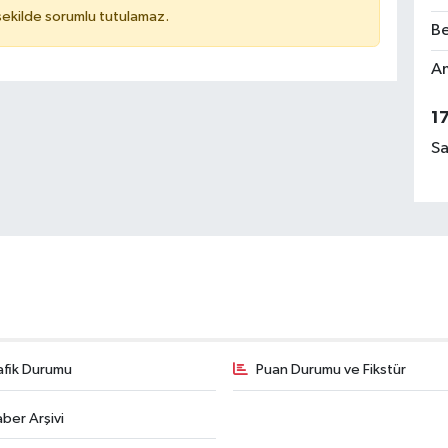
 şekilde sorumlu tutulamaz.
Be
Am
1
Sa
afik Durumu
Puan Durumu ve Fikstür
ber Arşivi