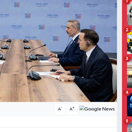
1
2
3
4
-
+
A
A
5