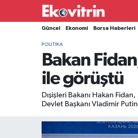
Güncel
Hava Durumu
Güncel
Ekonomi
Borsa Haberleri
Ekonomi
Trafik Durumu
POLITIKA
Bakan Fidan,
Borsa Haberleri
Süper Lig Puan Durumu ve Fikstür
İş Dünyası
Tüm Manşetler
ile görüştü
Lojistik
Son Dakika Haberleri
Dışişleri Bakanı Hakan Fidan
Otovitrin
Haber Arşivi
Devlet Başkanı Vladimir Putin
Asayiş
Magazin