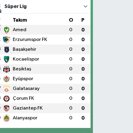
Süper Lig
#
Takım
O
P
1
Amed
0
0
2
Erzurumspor FK
0
0
3
Başakşehir
0
0
4
Kocaelispor
0
0
5
Beşiktaş
0
0
6
Eyüpspor
0
0
7
Galatasaray
0
0
8
Çorum FK
0
0
9
Gaziantep FK
0
0
0
Alanyaspor
0
0