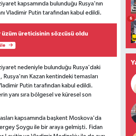
i ziyaret kapsamında bulunduğu Rusya'nın
 Vladimir Putin tarafından kabul edildi.
6
 üzüm üreticisinin sözcüsü oldu
üle
Y
 ziyaret nedeniyle bulunduğu Rusya'daki
, Rusya'nın Kazan kentindeki temasları
dimir Putin tarafından kabul edildi.
erin yanı sıra bölgesel ve küresel son
masları kapsamında başkent Moskova'da
rgey Şoygu ile bir araya gelmişti. Fidan