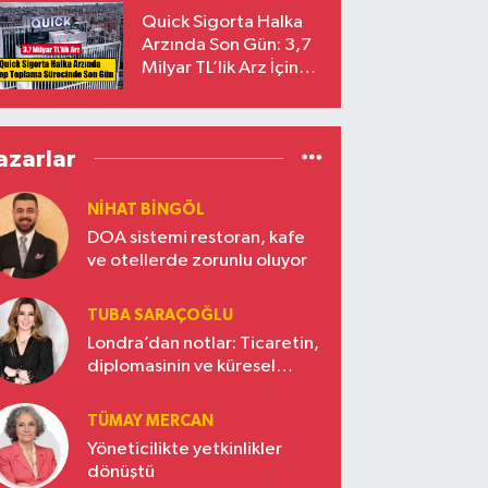
Yalçıntaş Oldu!
Quick Sigorta Halka
Arzında Son Gün: 3,7
Milyar TL’lik Arz İçin
Talepler Bugün Sona
Eriyor
azarlar
NIHAT BINGÖL
DOA sistemi restoran, kafe
ve otellerde zorunlu oluyor
TUBA SARAÇOĞLU
Londra’dan notlar: Ticaretin,
diplomasinin ve küresel
vizyonun başkentinde
Türkiye’nin yükselen gücü
TÜMAY MERCAN
Yöneticilikte yetkinlikler
dönüştü