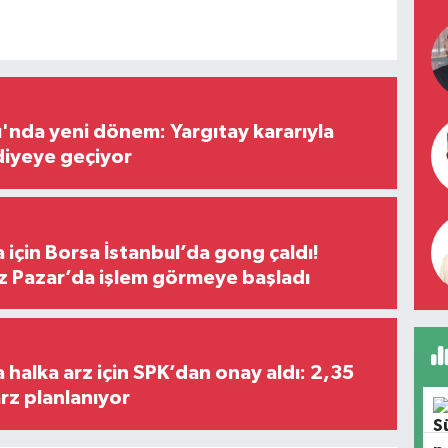
ı'nda yeni dönem: Yargıtay kararıyla
diyeye geçiyor
 için Borsa İstanbul’da gong çaldı!
ız Pazar’da işlem görmeye başladı
halka arz için SPK’dan onay aldı: 2,35
arz planlanıyor