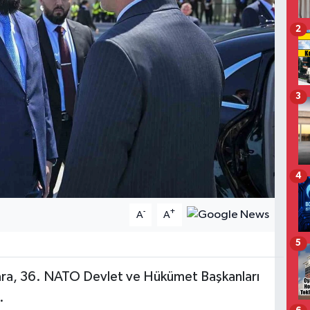
2
3
4
-
+
A
A
5
ra, 36. NATO Devlet ve Hükümet Başkanları
.