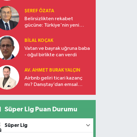
ŞEREF ÖZATA
Belirsizlikten rekabet
gücüne: Türkiye'nin yeni
ekonomi vizyonu
BILAL KOÇAK
Vatan ve bayrak uğruna baba
- oğul birlikte can verdi
AV. AHMET BURAK YALÇIN
Airbnb geliri ticari kazanç
mı? Danıştay’dan emsal
karar!
Süper Lig Puan Durumu
Süper Lig