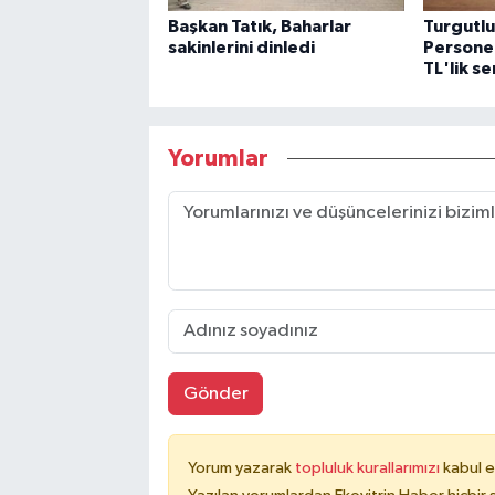
Başkan Tatık, Baharlar
Turgutlu
sakinlerini dinledi
Personel
TL'lik s
Yorumlar
Gönder
Yorum yazarak
topluluk kurallarımızı
kabul e