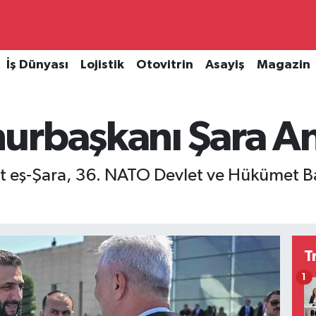
İş Dünyası
Lojistik
Otovitrin
Asayiş
Magazin
urbaşkanı Şara A
eş-Şara, 36. NATO Devlet ve Hükümet Ba
T
1