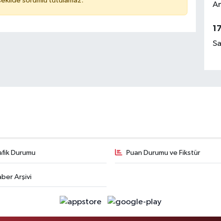
 şekilde sorumlu tutulamaz.
Am
1
Sa
afik Durumu
Puan Durumu ve Fikstür
ber Arşivi