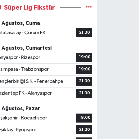
Süper Lig Fikstür
4 Ağustos, Cuma
latasaray - Çorum FK
21:30
5 Ağustos, Cumartesi
nyaspor - Rizespor
19:00
sımpaşa - Trabzonspor
19:00
nçlerbirliği S.K. - Fenerbahçe
21:30
ziantep FK - Alanyaspor
21:30
6 Ağustos, Pazar
şakşehir - Kocaelispor
19:00
şiktaş - Eyüpspor
21:30