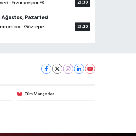
ed - Erzurumspor FK
21:30
7 Ağustos, Pazartesi
msunspor - Göztepe
21:30
Tüm Manşetler