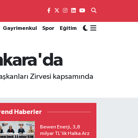
Gayrimenkul
Spor
Eğitim
nkara'da
şkanları Zirvesi kapsamında
rend Haberler
Bewen Enerji, 3,8
milyar TL'lik Halka Arz