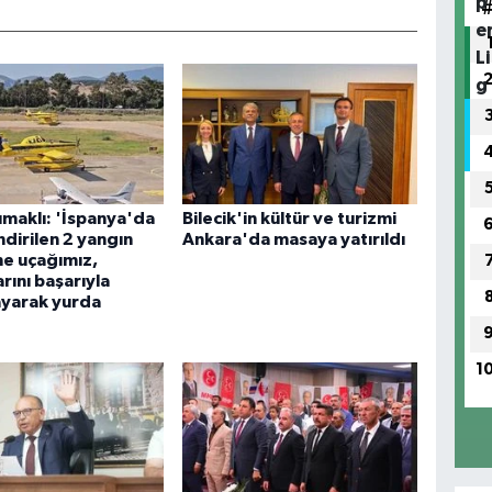
maklı: 'İspanya'da
Bilecik'in kültür ve turizmi
dirilen 2 yangın
Ankara'da masaya yatırıldı
e uçağımız,
rını başarıyla
yarak yurda
1