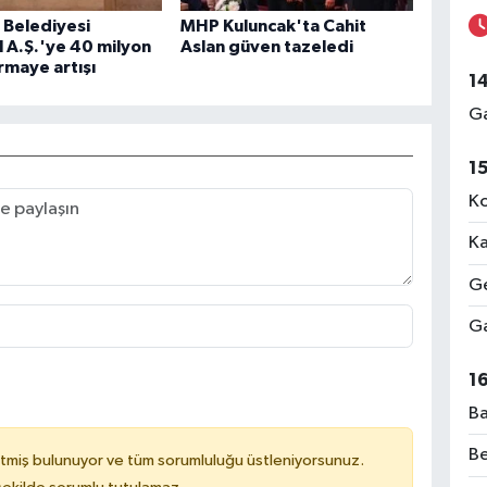
 Belediyesi
MHP Kuluncak'ta Cahit
 A.Ş.'ye 40 milyon
Aslan güven tazeledi
ermaye artışı
1
Ga
1
Ko
Ka
Ge
Ga
1
Ba
Be
tmiş bulunuyor ve tüm sorumluluğu üstleniyorsunuz.