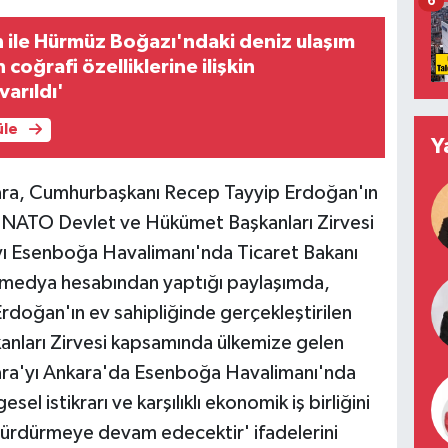
6
 ile Hürmüz Boğazı'ndaki deniz ulaşım
coğrafi özelliklerine ilişkin
arıldı'
üle
Y
ra, Cumhurbaşkanı Recep Tayyip Erdoğan'ın
6. NATO Devlet ve Hükümet Başkanları Zirvesi
yı Esenboğa Havalimanı'nda Ticaret Bakanı
l medya hesabından yaptığı paylaşımda,
oğan'ın ev sahipliğinde gerçekleştirilen
ları Zirvesi kapsamında ülkemize gelen
ra'yı Ankara'da Esenboğa Havalimanı'nda
sel istikrarı ve karşılıklı ekonomik iş birliğini
la sürdürmeye devam edecektir' ifadelerini