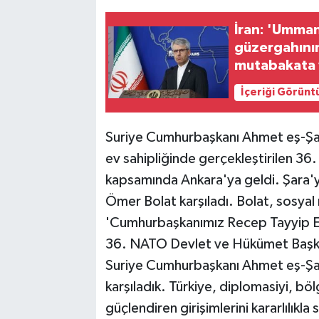
İran: 'Umman
güzergahının 
mutabakata v
İçeriği Görünt
Suriye Cumhurbaşkanı Ahmet eş-Şa
ev sahipliğinde gerçekleştirilen 3
kapsamında Ankara'ya geldi. Şara'
Ömer Bolat karşıladı. Bolat, sosya
'Cumhurbaşkanımız Recep Tayyip Erd
36. NATO Devlet ve Hükümet Başkan
Suriye Cumhurbaşkanı Ahmet eş-Şa
karşıladık. Türkiye, diplomasiyi, bölge
güçlendiren girişimlerini kararlılık