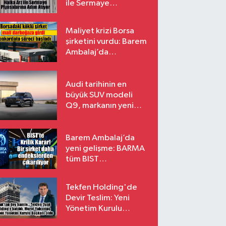
ile Sermaye
Piyasalarına Adım
Atıyor
Maliyet krizi Borsa
şirketini vurdu: Barem
Ambalaj’da
konkordato süreci
Audi tarihinin en
büyük SUV modeli
Q9, markanın yeni
amiral gemisi oluyor
Barem Ambalaj’da
yeni gelişme: BARMA
tüm BIST
endekslerinden
çıkarılıyor
Tekfen Holding'de
Devir Teslim: Yeni
Yönetim Kurulu
Başkanı Prof. Dr. Murat