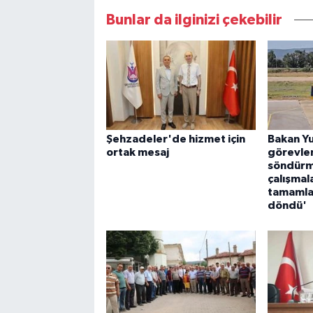
Bunlar da ilginizi çekebilir
Şehzadeler'de hizmet için
Bakan Yu
ortak mesaj
görevlen
söndürm
çalışmala
tamamla
döndü'