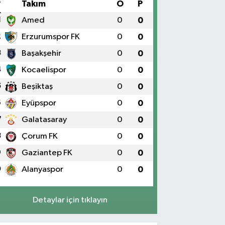
#
Takım
O
P
1
Amed
0
0
2
Erzurumspor FK
0
0
3
Başakşehir
0
0
4
Kocaelispor
0
0
5
Beşiktaş
0
0
6
Eyüpspor
0
0
7
Galatasaray
0
0
8
Çorum FK
0
0
9
Gaziantep FK
0
0
0
Alanyaspor
0
0
Detaylar için tıklayın