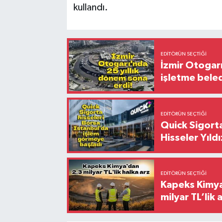
kullandı.
EDITÖRÜN SEÇTIĞI
İzmir Otogar
işletme bele
EDITÖRÜN SEÇTIĞI
Quick Sigorta
Hisseler Yıld
EDITÖRÜN SEÇTIĞI
Kapeks Kimya 
milyar TL’lik 