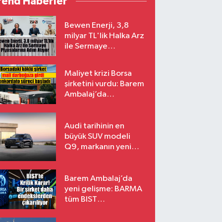
rend Haberler
Bewen Enerji, 3,8
milyar TL'lik Halka Arz
ile Sermaye
Piyasalarına Adım
Atıyor
Maliyet krizi Borsa
şirketini vurdu: Barem
Ambalaj’da
konkordato süreci
Audi tarihinin en
büyük SUV modeli
Q9, markanın yeni
amiral gemisi oluyor
Barem Ambalaj’da
yeni gelişme: BARMA
tüm BIST
endekslerinden
çıkarılıyor