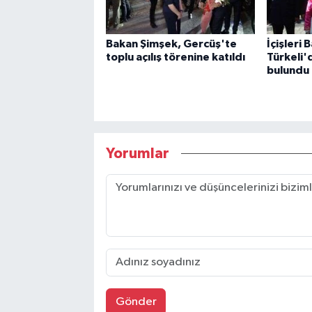
Bakan Şimşek, Gercüş'te
İçişleri 
toplu açılış törenine katıldı
Türkeli'
bulundu
Yorumlar
Gönder