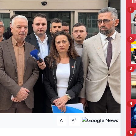
T
1
2
3
4
-
+
A
A
5