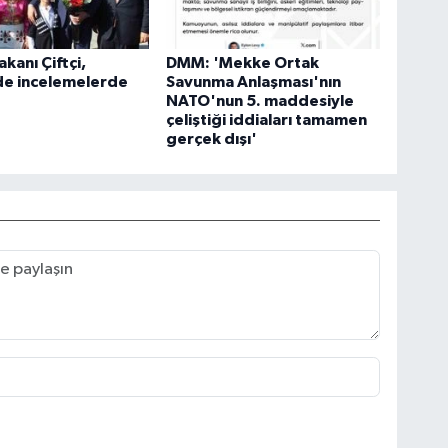
Bakanı Çiftçi,
DMM: 'Mekke Ortak
de incelemelerde
Savunma Anlaşması'nın
NATO'nun 5. maddesiyle
çeliştiği iddiaları tamamen
gerçek dışı'