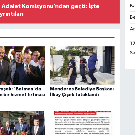
Ba
 Adalet Komisyonu’ndan geçti: İşte
yrıntıları
Be
Am
1
Sa
imşek: 'Batman'da
Menderes Belediye Başkanı
bir hizmet fırtınası
İlkay Çiçek tutuklandı