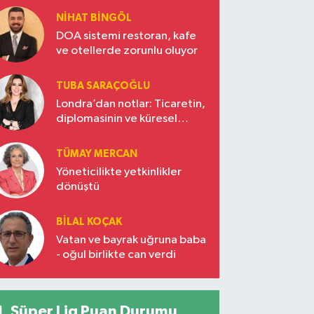
NIHAT BINGÖL
DOA sistemi restoran, kafe
ve otellerde zorunlu oluyor
TUBA SARAÇOĞLU
Londra’dan notlar: Ticaretin,
diplomasinin ve küresel
vizyonun başkentinde
Türkiye’nin yükselen gücü
TÜMAY MERCAN
Yöneticilikte yetkinlikler
dönüştü
BILAL KOÇAK
Vatan ve bayrak uğruna baba
- oğul birlikte can verdi
Süper Lig Puan Durumu