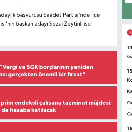
adaylık başvurusu Saadet Partisi'nde İlçe
si'nin başkan adayı Sezai Zeytinli ise
1
Ga
"Vergi ve SGK borçlarının yeniden
1
ası gerçekten önemli bir fırsat"
Ko
Ka
prim endeksli çalışana tazminat müjdesi:
Ge
i de hesaba katılacak
Ga
1