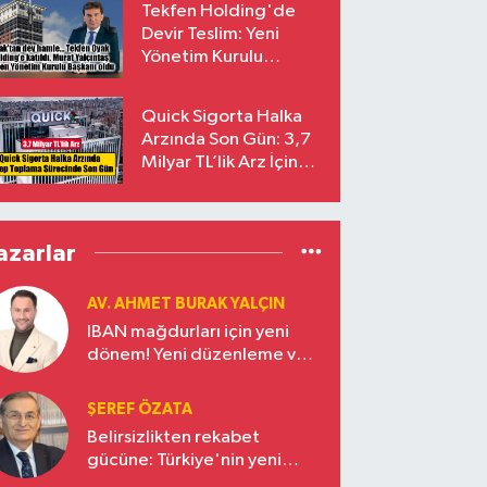
Tekfen Holding'de
Devir Teslim: Yeni
Yönetim Kurulu
Başkanı Prof. Dr. Murat
Yalçıntaş Oldu!
Quick Sigorta Halka
Arzında Son Gün: 3,7
Milyar TL’lik Arz İçin
Talepler Bugün Sona
Eriyor
azarlar
AV. AHMET BURAK YALÇIN
IBAN mağdurları için yeni
dönem! Yeni düzenleme ve
ceza indirim oranları
ŞEREF ÖZATA
Belirsizlikten rekabet
gücüne: Türkiye'nin yeni
ekonomi vizyonu