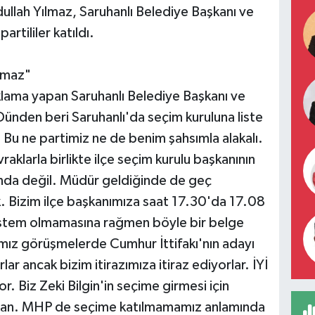
dullah Yılmaz, Saruhanlı Belediye Başkanı ve
artililer katıldı.
amaz"
klama yapan Saruhanlı Belediye Başkanı ve
Dünden beri Saruhanlı'da seçim kuruluna liste
z. Bu ne partimiz ne de benim şahsımla alakalı.
aklarla birlikte ilçe seçim kurulu başkanının
nda değil. Müdür geldiğinde de geç
sik. Bizim ilçe başkanımıza saat 17.30'da 17.08
 sistem olmamasına rağmen böyle bir belge
ğımız görüşmelerde Cumhur İttifakı'nın adayı
ar ancak bizim itirazımıza itiraz ediyorlar. İYİ
r. Biz Zeki Bilgin'in seçime girmesi için
yalan. MHP de seçime katılmamamız anlamında