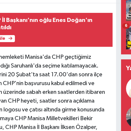
 İl Başkanı'nın oğlu Enes Doğan'ın
6
ıldı
üle
memleketi Manisa'da CHP geçtiğimiz
dığı Saruhanlı'da seçime katılamayacak.
Y
rini 20 Şubat'ta saat 17.00'dan sonra ilçe
n CHP'nin başvurusu kabul edilmedi ve
un üzerinde sabah erken saatlerden itibaren
yan CHP heyeti, saatler sonra açıklama
n logosu ve çatısı altında girme konusunda
lamaya CHP Manisa Milletvekilleri Bekir
, CHP Manisa İl Başkanı İlksen Özalper,