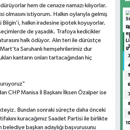
öldürüyorlar hem de cenaze namazı kılıyorlar.
si olmasını istiyorum. Halkın oylarıyla gelmiş
Bilgin'i, halkın iradesine ipotek koyuyorlar.
eçimlerde de yaşadık. Trafoya kedicikler
faturasını halk ödüyor. Alın teri ile dürüstçe
art'ta Saruhanlı hemşehrilerimiz dur
kları kantarın onları tartacağından hiç
 kuruyoruz"
dan CHP Manisa İl Başkanı İlksen Özalper ise
rlikteyiz. Bundan sonraki süreçte daha önceki
tifakını kuracağımız Saadet Partisi ile birlikte
1
n belediye başkan adaylığı başvurusunu