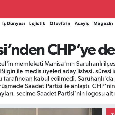
İş Dünyası
Lojistik
Otovitrin
Asayiş
Magazin
si’nden CHP’ye de
l'in memleketi Manisa'nın Saruhanlı ilçe
lgin ile meclis üyeleri aday listesi, süresi
lu tarafından kabul edilmedi. Saruhanlı'd
üşmede Saadet Partisi ile anlaştı. CHP'ni
ayları, seçime Saadet Partisi'nin logosu alt