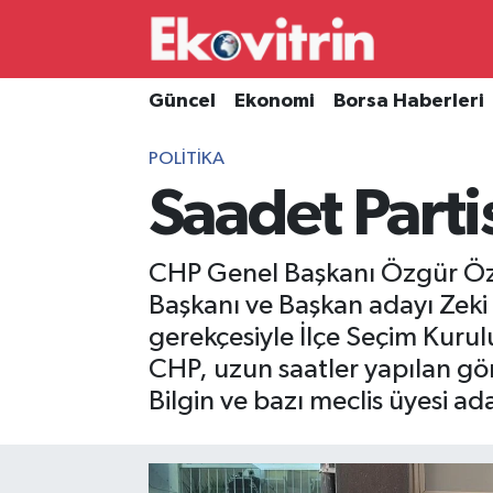
Güncel
Hava Durumu
Güncel
Ekonomi
Borsa Haberleri
Ekonomi
Trafik Durumu
POLITIKA
Saadet Parti
Borsa Haberleri
Süper Lig Puan Durumu ve Fikstür
İş Dünyası
Tüm Manşetler
CHP Genel Başkanı Özgür Öze
Başkanı ve Başkan adayı Zeki Bi
Lojistik
Son Dakika Haberleri
gerekçesiyle İlçe Seçim Kuru
Otovitrin
Haber Arşivi
CHP, uzun saatler yapılan gör
Bilgin ve bazı meclis üyesi ad
Asayiş
Magazin