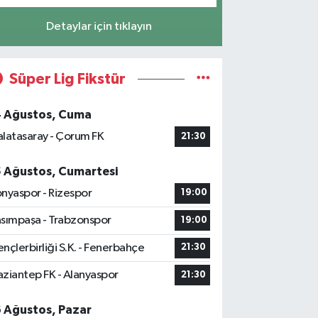
Detaylar için tıklayın
Süper Lig Fikstür
4 Ağustos, Cuma
latasaray - Çorum FK
21:30
5 Ağustos, Cumartesi
nyaspor - Rizespor
19:00
sımpaşa - Trabzonspor
19:00
nçlerbirliği S.K. - Fenerbahçe
21:30
ziantep FK - Alanyaspor
21:30
6 Ağustos, Pazar