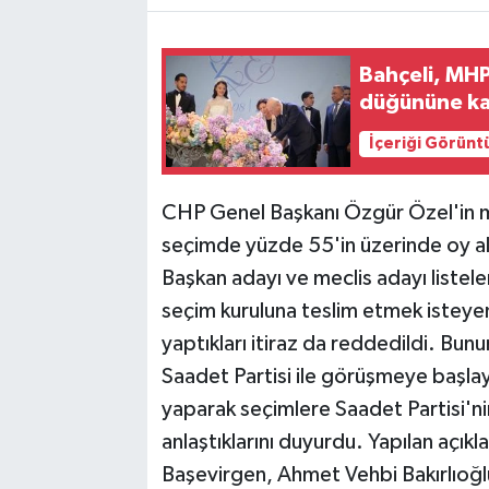
Bahçeli, MHP
düğününe kat
İçeriği Görünt
CHP Genel Başkanı Özgür Özel'in 
seçimde yüzde 55'in üzerinde oy al
Başkan adayı ve meclis adayı listele
seçim kuruluna teslim etmek isteye
yaptıkları itiraz da reddedildi. Bun
Saadet Partisi ile görüşmeye başla
yaparak seçimlere Saadet Partisi'ni
anlaştıklarını duyurdu. Yapılan açık
Başevirgen, Ahmet Vehbi Bakırlıoğlu