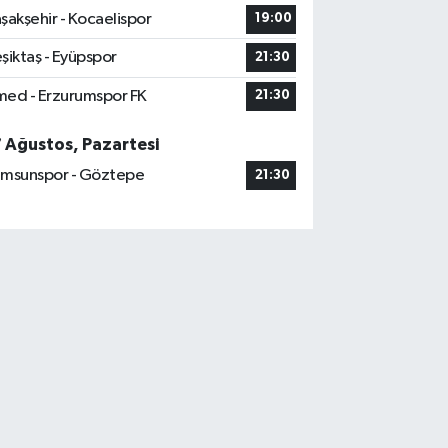
şakşehir - Kocaelispor
19:00
şiktaş - Eyüpspor
21:30
ed - Erzurumspor FK
21:30
7 Ağustos, Pazartesi
msunspor - Göztepe
21:30