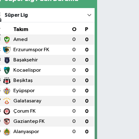
Süper Lig
#
Takım
O
P
1
Amed
0
0
2
Erzurumspor FK
0
0
3
Başakşehir
0
0
4
Kocaelispor
0
0
5
Beşiktaş
0
0
6
Eyüpspor
0
0
7
Galatasaray
0
0
8
Çorum FK
0
0
9
Gaziantep FK
0
0
0
Alanyaspor
0
0