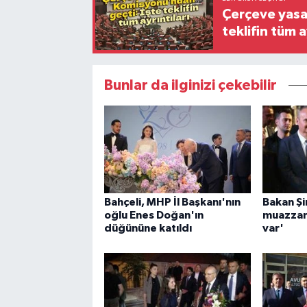
Çerçeve yasa
teklifin tüm a
Bunlar da ilginizi çekebilir
Bahçeli, MHP İl Başkanı'nın
Bakan Ş
oğlu Enes Doğan'ın
muazzam 
düğününe katıldı
var'