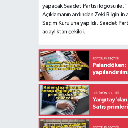
yapacak Saadet Partisi logosu ile."
Açıklamanın ardından Zeki Bilgin'in 
Seçim Kuruluna yapıldı. Saadet Parti
adaylıktan çekildi.
EDITÖRÜN SEÇTIĞI
Palandöken: 
yapılandırılm
EDITÖRÜN SEÇTIĞI
Yargıtay'dan 
Satış primler
EDITÖRÜN SEÇTIĞI