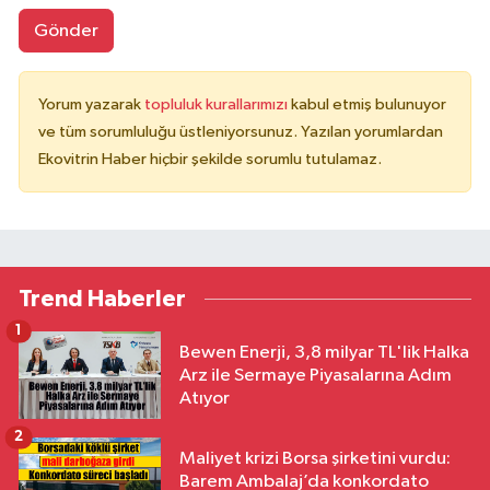
Gönder
Yorum yazarak
topluluk kurallarımızı
kabul etmiş bulunuyor
ve tüm sorumluluğu üstleniyorsunuz. Yazılan yorumlardan
Ekovitrin Haber hiçbir şekilde sorumlu tutulamaz.
Trend Haberler
1
Bewen Enerji, 3,8 milyar TL'lik Halka
Arz ile Sermaye Piyasalarına Adım
Atıyor
2
Maliyet krizi Borsa şirketini vurdu:
Barem Ambalaj’da konkordato