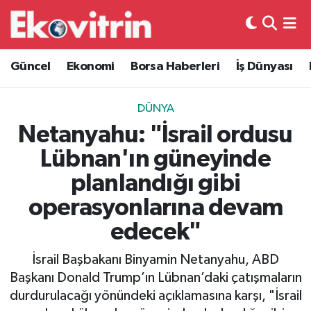
Güncel
Hava Durumu
Güncel
Ekonomi
Borsa Haberleri
İş Dünyası
Ekonomi
Trafik Durumu
DÜNYA
Borsa Haberleri
Süper Lig Puan Durumu ve Fikstür
Netanyahu: "İsrail ordusu
Lübnan'ın güneyinde
İş Dünyası
Tüm Manşetler
planlandığı gibi
Lojistik
Son Dakika Haberleri
operasyonlarına devam
edecek"
Otovitrin
Haber Arşivi
İsrail Başbakanı Binyamin Netanyahu, ABD
Asayiş
Başkanı Donald Trump’ın Lübnan’daki çatışmaların
durdurulacağı yönündeki açıklamasına karşı, "İsrail
Magazin