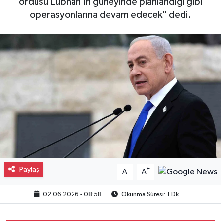
ordusu Lübnan'ın güneyinde planlandığı gibi
operasyonlarına devam edecek" dedi.
Gayrimenkul
Spor
Eğitim
Paylaş
-
+
A
A
02.06.2026 - 08:58
Okunma Süresi: 1 Dk