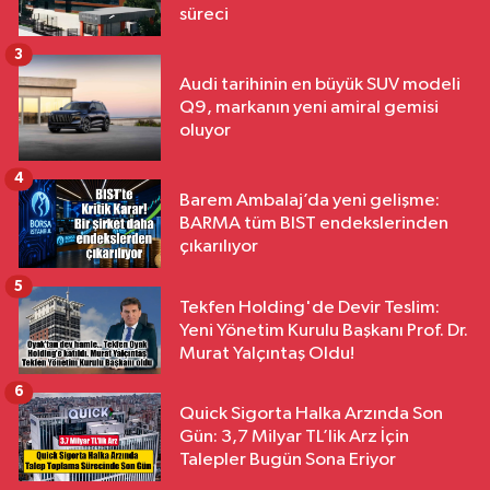
süreci
3
Audi tarihinin en büyük SUV modeli
Q9, markanın yeni amiral gemisi
oluyor
4
Barem Ambalaj’da yeni gelişme:
BARMA tüm BIST endekslerinden
çıkarılıyor
5
Tekfen Holding'de Devir Teslim:
Yeni Yönetim Kurulu Başkanı Prof. Dr.
Murat Yalçıntaş Oldu!
6
Quick Sigorta Halka Arzında Son
Gün: 3,7 Milyar TL’lik Arz İçin
Talepler Bugün Sona Eriyor