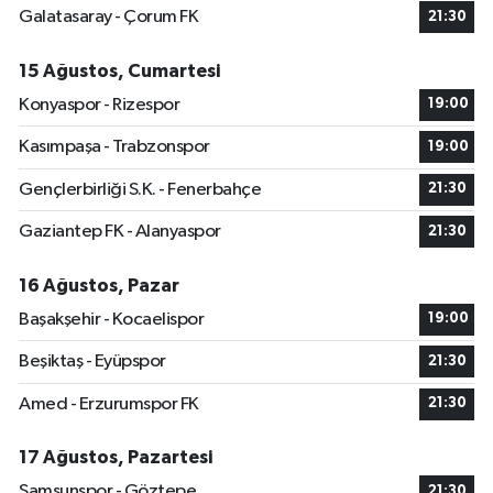
Galatasaray - Çorum FK
21:30
15 Ağustos, Cumartesi
Konyaspor - Rizespor
19:00
Kasımpaşa - Trabzonspor
19:00
Gençlerbirliği S.K. - Fenerbahçe
21:30
Gaziantep FK - Alanyaspor
21:30
16 Ağustos, Pazar
Başakşehir - Kocaelispor
19:00
Beşiktaş - Eyüpspor
21:30
Amed - Erzurumspor FK
21:30
17 Ağustos, Pazartesi
Samsunspor - Göztepe
21:30