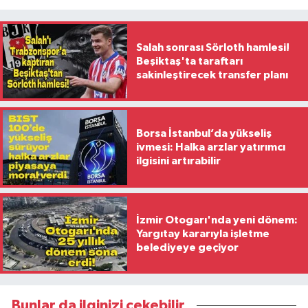
Salah sonrası Sörloth hamlesi!
Beşiktaş'ta taraftarı
sakinleştirecek transfer planı
Borsa İstanbul’da yükseliş
ivmesi: Halka arzlar yatırımcı
ilgisini artırabilir
İzmir Otogarı'nda yeni dönem:
Yargıtay kararıyla işletme
belediyeye geçiyor
Bunlar da ilginizi çekebilir