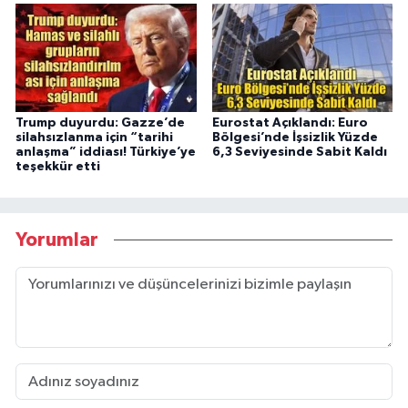
Trump duyurdu: Gazze’de
Eurostat Açıklandı: Euro
silahsızlanma için “tarihi
Bölgesi’nde İşsizlik Yüzde
anlaşma” iddiası! Türkiye’ye
6,3 Seviyesinde Sabit Kaldı
teşekkür etti
Yorumlar