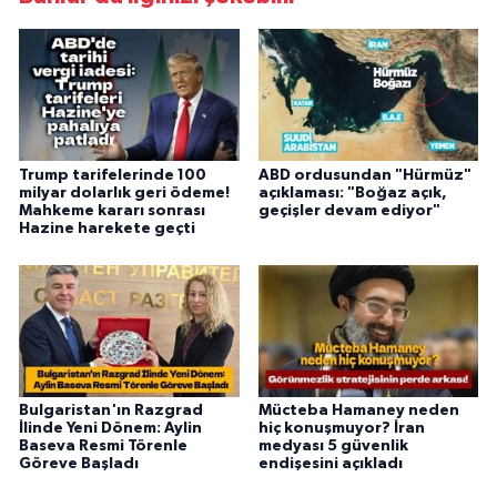
Trump tarifelerinde 100
ABD ordusundan "Hürmüz"
milyar dolarlık geri ödeme!
açıklaması: "Boğaz açık,
Mahkeme kararı sonrası
geçişler devam ediyor"
Hazine harekete geçti
Bulgaristan'ın Razgrad
Mücteba Hamaney neden
İlinde Yeni Dönem: Aylin
hiç konuşmuyor? İran
Baseva Resmi Törenle
medyası 5 güvenlik
Göreve Başladı
endişesini açıkladı