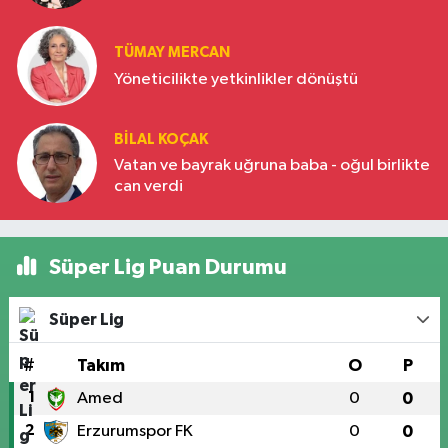
Türkiye’nin yükselen gücü
TÜMAY MERCAN
Yöneticilikte yetkinlikler dönüştü
BILAL KOÇAK
Vatan ve bayrak uğruna baba - oğul birlikte
can verdi
Süper Lig Puan Durumu
Süper Lig
#
Takım
O
P
1
Amed
0
0
2
Erzurumspor FK
0
0