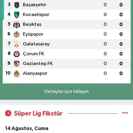
3
Başakşehir
0
0
4
Kocaelispor
0
0
5
Beşiktaş
0
0
6
Eyüpspor
0
0
7
Galatasaray
0
0
8
Çorum FK
0
0
9
Gaziantep FK
0
0
10
Alanyaspor
0
0
Detaylar için tıklayın
Süper Lig Fikstür
14 Ağustos, Cuma