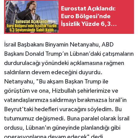
Eurostat Açıklandı:
Euro Bölgesi’nde
İşsizlik Yüzde 6,3
Seviyesinde Sabit Kaldı
İsrail Başbakanı Binyamin Netanyahu, ABD
Başkanı Donald Trump’ın Lübnan’daki çatışmaların
durdurulacağı yönündeki açıklamasına rağmen
saldırıların devem edeceğini duyurdu.
Netanyahu, "Bu akşam Başkan Trump ile
görüştüm ve ona, Hizbullah şehirlerimize ve
vatandaşlarımıza saldırmayı bırakmazsa İsrail'in
Beyrut'taki hedefleri vuracağını söyledim. Bu
tutumumuz değişmedi. Buna paralel olarak İsrail
ordusu, Lübnan'ın güneyinde planlandığı gibi
operasyonlarına devam edecek" dedi.