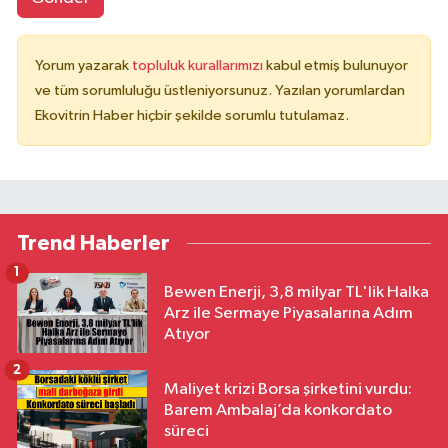
Yorum yazarak
topluluk kurallarımızı
kabul etmiş bulunuyor
ve tüm sorumluluğu üstleniyorsunuz. Yazılan yorumlardan
Ekovitrin Haber hiçbir şekilde sorumlu tutulamaz.
Trend Haberler
1
Bewen Enerji, 3,8 milyar TL'lik Halka
Arz ile Sermaye Piyasalarına Adım
Atıyor
2
Maliyet krizi Borsa şirketini vurdu:
Barem Ambalaj’da konkordato
süreci