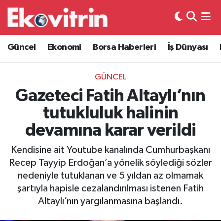
Güncel
Hava Durumu
Güncel
Ekonomi
Borsa Haberleri
İş Dünyası
Ekonomi
Trafik Durumu
GÜNCEL
Borsa Haberleri
Süper Lig Puan Durumu ve Fikstür
Gazeteci Fatih Altaylı’nın
tutukluluk halinin
İş Dünyası
Tüm Manşetler
devamına karar verildi
Lojistik
Son Dakika Haberleri
Kendisine ait Youtube kanalında Cumhurbaşkanı
Recep Tayyip Erdoğan’a yönelik söylediği sözler
Otovitrin
Haber Arşivi
nedeniyle tutuklanan ve 5 yıldan az olmamak
şartıyla hapisle cezalandırılması istenen Fatih
Asayiş
Altaylı’nın yargılanmasına başlandı.
Magazin