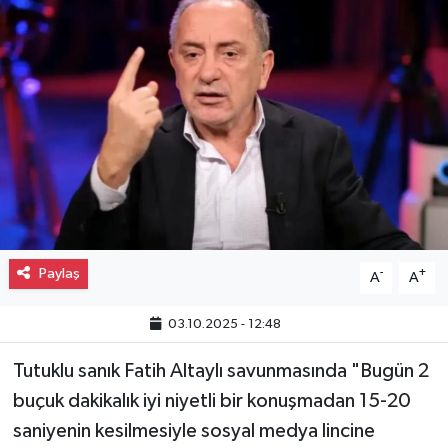
Gayrimenkul
Spor
Eğitim
Paylaş
-
+
A
A
03.10.2025 - 12:48
Tutuklu sanık Fatih Altaylı savunmasında "Bugün 2
buçuk dakikalık iyi niyetli bir konuşmadan 15-20
saniyenin kesilmesiyle sosyal medya lincine