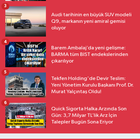
3
Audi tarihinin en büyük SUV modeli
Q9, markanın yeni amiral gemisi
oluyor
4
Barem Ambalaj’da yeni gelişme:
BARMA tüm BIST endekslerinden
çıkarılıyor
5
Tekfen Holding'de Devir Teslim:
Yeni Yönetim Kurulu Başkanı Prof. Dr.
Murat Yalçıntaş Oldu!
6
Quick Sigorta Halka Arzında Son
Gün: 3,7 Milyar TL’lik Arz İçin
Talepler Bugün Sona Eriyor