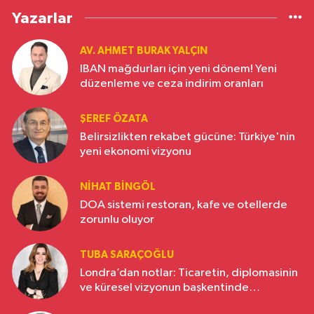
Yazarlar
AV. AHMET BURAK YALÇIN
IBAN mağdurları için yeni dönem! Yeni
düzenleme ve ceza indirim oranları
ŞEREF ÖZATA
Belirsizlikten rekabet gücüne: Türkiye'nin
yeni ekonomi vizyonu
NIHAT BINGÖL
DOA sistemi restoran, kafe ve otellerde
zorunlu oluyor
TUBA SARAÇOĞLU
Londra’dan notlar: Ticaretin, diplomasinin
ve küresel vizyonun başkentinde
Türkiye’nin yükselen gücü