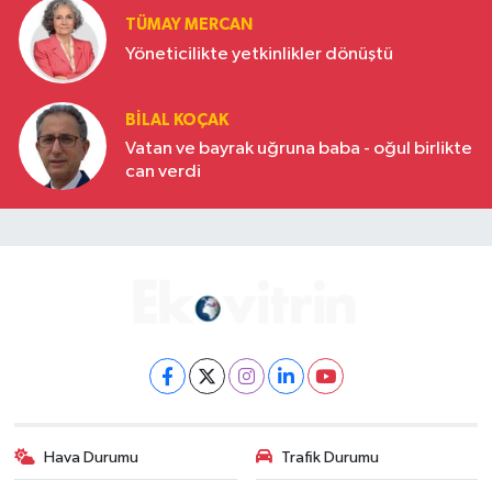
TÜMAY MERCAN
Yöneticilikte yetkinlikler dönüştü
BILAL KOÇAK
Vatan ve bayrak uğruna baba - oğul birlikte
can verdi
Hava Durumu
Trafik Durumu