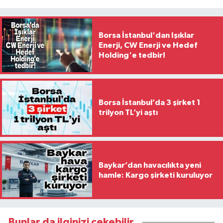
Borsa İstanbul'dan Işıklar
Enerji, CW Enerji ve Hedef
Holding'e tedbir!
Borsa İstanbul’da 3 şirket 1
trilyon TL’yi aştı
Baykar’dan havacılıkta yeni
hamle: Kargo şirketi kuruluyor
Bunlar da ilginizi çekebilir