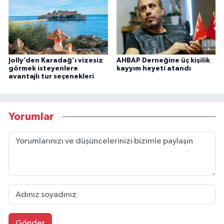
Jolly’den Karadağ’ı vizesiz
AHBAP Derneğine üç kişilik
görmek isteyenlere
kayyım heyeti atandı
avantajlı tur seçenekleri
Yorumlar
Gönder