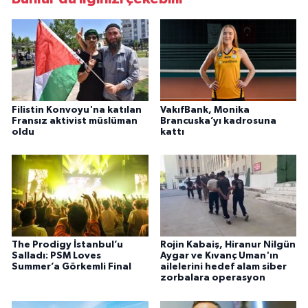
Filistin Konvoyu'na katılan
VakıfBank, Monika
Fransız aktivist müslüman
Brancuska’yı kadrosuna
oldu
kattı
The Prodigy İstanbul’u
Rojin Kabaiş, Hiranur Nilgün
Salladı: PSM Loves
Aygar ve Kıvanç Uman'ın
Summer’a Görkemli Final
ailelerini hedef alam siber
zorbalara operasyon