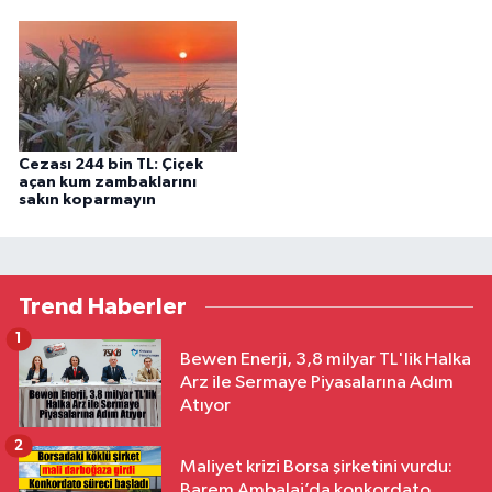
Cezası 244 bin TL: Çiçek
açan kum zambaklarını
sakın koparmayın
Trend Haberler
1
Bewen Enerji, 3,8 milyar TL'lik Halka
Arz ile Sermaye Piyasalarına Adım
Atıyor
2
Maliyet krizi Borsa şirketini vurdu:
Barem Ambalaj’da konkordato