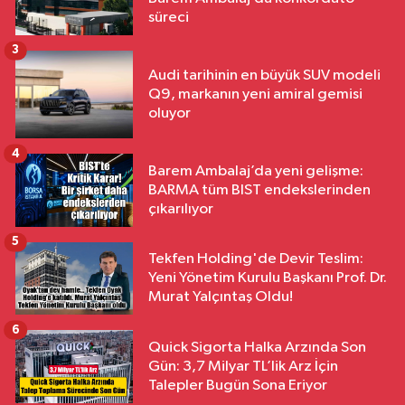
süreci
3
Audi tarihinin en büyük SUV modeli
Q9, markanın yeni amiral gemisi
oluyor
4
Barem Ambalaj’da yeni gelişme:
BARMA tüm BIST endekslerinden
çıkarılıyor
5
Tekfen Holding'de Devir Teslim:
Yeni Yönetim Kurulu Başkanı Prof. Dr.
Murat Yalçıntaş Oldu!
6
Quick Sigorta Halka Arzında Son
Gün: 3,7 Milyar TL’lik Arz İçin
Talepler Bugün Sona Eriyor