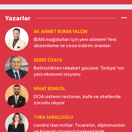
Yazarlar
AV. AHMET BURAK YALÇIN
IBAN mağdurları için yeni dönem! Yeni
düzenleme ve ceza indirim oranları
ŞEREF ÖZATA
Belirsizlikten rekabet gücüne: Türkiye'nin
yeni ekonomi vizyonu
NIHAT BINGÖL
DOA sistemi restoran, kafe ve otellerde
zorunlu oluyor
TUBA SARAÇOĞLU
Londra’dan notlar: Ticaretin, diplomasinin
ve küresel vizyonun başkentinde