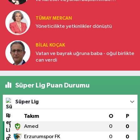
Türkiye’nin yükselen gücü
TÜMAY MERCAN
Yöneticilikte yetkinlikler dönüştü
BILAL KOÇAK
Vatan ve bayrak uğruna baba - oğul birlikte
can verdi
Süper Lig Puan Durumu
Süper Lig
#
Takım
O
P
1
Amed
0
0
2
Erzurumspor FK
0
0