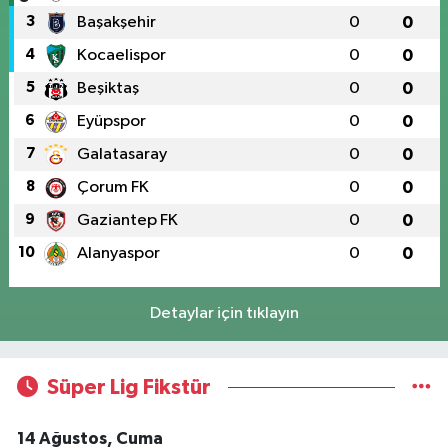
3
Başakşehir
0
0
4
Kocaelispor
0
0
5
Beşiktaş
0
0
6
Eyüpspor
0
0
7
Galatasaray
0
0
8
Çorum FK
0
0
9
Gaziantep FK
0
0
10
Alanyaspor
0
0
Detaylar için tıklayın
Süper Lig Fikstür
14 Ağustos, Cuma