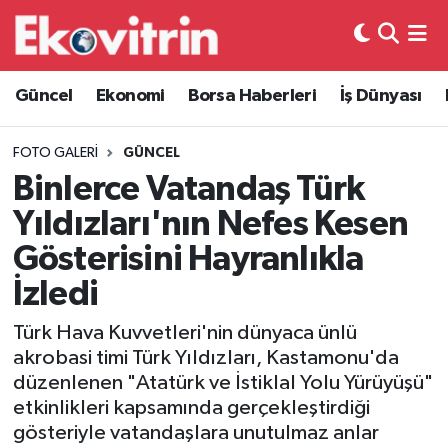
Güncel
Hava Durumu
Güncel
Ekonomi
Borsa Haberleri
İş Dünyası
Ekonomi
Trafik Durumu
FOTO GALERI
GÜNCEL
Borsa Haberleri
Süper Lig Puan Durumu ve Fikstür
Binlerce Vatandaş Türk
Yıldızları'nın Nefes Kesen
İş Dünyası
Tüm Manşetler
Gösterisini Hayranlıkla
Lojistik
Son Dakika Haberleri
İzledi
Türk Hava Kuvvetleri'nin dünyaca ünlü
Otovitrin
Haber Arşivi
akrobasi timi Türk Yıldızları, Kastamonu'da
düzenlenen "Atatürk ve İstiklal Yolu Yürüyüşü"
Asayiş
etkinlikleri kapsamında gerçekleştirdiği
gösteriyle vatandaşlara unutulmaz anlar
Magazin