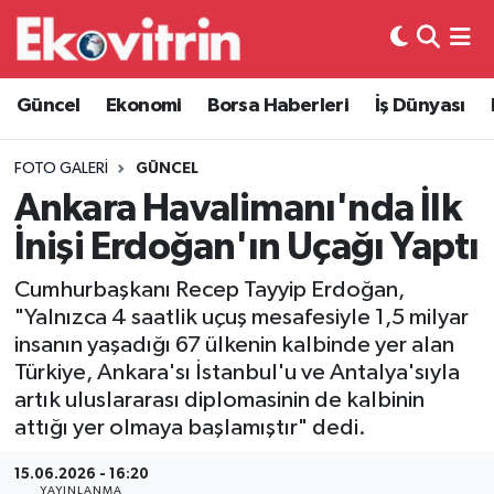
Güncel
Hava Durumu
Güncel
Ekonomi
Borsa Haberleri
İş Dünyası
Ekonomi
Trafik Durumu
FOTO GALERI
GÜNCEL
Borsa Haberleri
Süper Lig Puan Durumu ve Fikstür
Ankara Havalimanı'nda İlk
İnişi Erdoğan'ın Uçağı Yaptı
İş Dünyası
Tüm Manşetler
Cumhurbaşkanı Recep Tayyip Erdoğan,
Lojistik
Son Dakika Haberleri
"Yalnızca 4 saatlik uçuş mesafesiyle 1,5 milyar
insanın yaşadığı 67 ülkenin kalbinde yer alan
Otovitrin
Haber Arşivi
Türkiye, Ankara'sı İstanbul'u ve Antalya'sıyla
artık uluslararası diplomasinin de kalbinin
Asayiş
attığı yer olmaya başlamıştır" dedi.
Magazin
15.06.2026 - 16:20
YAYINLANMA