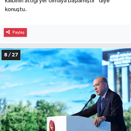
kalbinin attığı yer olmaya başlamıştır" diye
konuştu.
Paylaş
8 / 27