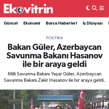
Güncel
Hava Durumu
Güncel
Ekonomi
Borsa Haberleri
İş Dünyası
Ekonomi
Trafik Durumu
POLITIKA
Borsa Haberleri
Süper Lig Puan Durumu ve Fikstür
Bakan Güler, Azerbaycan
Savunma Bakanı Hasanov
İş Dünyası
Tüm Manşetler
ile bir araya geldi
Lojistik
Son Dakika Haberleri
Milli Savunma Bakanı Yaşar Güler, Azerbaycan
Savunma Bakanı Zakir Hasanov ile bir araya geldi.
Otovitrin
Haber Arşivi
Asayiş
Magazin