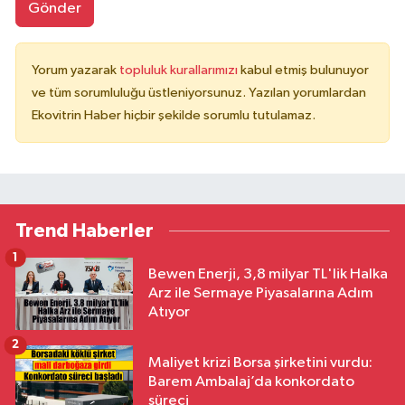
Gönder
Yorum yazarak
topluluk kurallarımızı
kabul etmiş bulunuyor
ve tüm sorumluluğu üstleniyorsunuz. Yazılan yorumlardan
Ekovitrin Haber hiçbir şekilde sorumlu tutulamaz.
Trend Haberler
1
Bewen Enerji, 3,8 milyar TL'lik Halka
Arz ile Sermaye Piyasalarına Adım
Atıyor
2
Maliyet krizi Borsa şirketini vurdu:
Barem Ambalaj’da konkordato
süreci