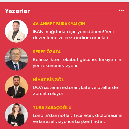
Yazarlar
AV. AHMET BURAK YALÇIN
IBAN mağdurları için yeni dönem! Yeni
düzenleme ve ceza indirim oranları
ŞEREF ÖZATA
Belirsizlikten rekabet gücüne: Türkiye'nin
yeni ekonomi vizyonu
NIHAT BINGÖL
DOA sistemi restoran, kafe ve otellerde
zorunlu oluyor
TUBA SARAÇOĞLU
Londra’dan notlar: Ticaretin, diplomasinin
ve küresel vizyonun başkentinde
Türkiye’nin yükselen gücü