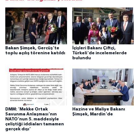
Bakan Şimşek, Gercüş'te
İçişleri Bakanı Çiftçi,
toplu açılış törenine katıldı
Türkeli'de incelemelerde
bulundu
DMM: 'Mekke Ortak
Hazine ve Maliye Bakanı
Savunma Anlaşması'nın
Şimşek, Mardin'de
NATO'nun 5. maddesiyle
çeliştiği iddiaları tamamen
gerçek dışı'