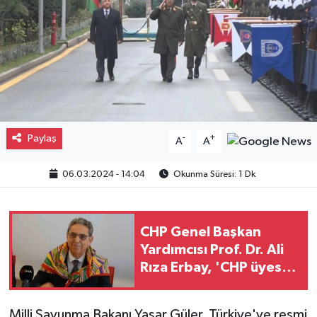
Gayrimenkul
Spor
Eğitim
Paylaş
-
+
A
A
06.03.2024 - 14:04
Okunma Süresi: 1 Dk
CHP Genel Başkan
Yardımcısı Prof. Dr. Ali
Rıza Erbay, 'CHP üyesi
olmak inanç ister, emek
ister, yürek ister'
Milli Savunma Bakanı Yaşar Güler, Türkiye'ye resmi