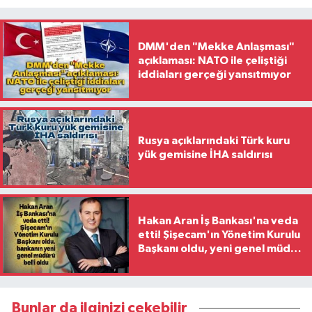
DMM'den "Mekke Anlaşması"
açıklaması: NATO ile çeliştiği
iddiaları gerçeği yansıtmıyor
Rusya açıklarındaki Türk kuru
yük gemisine İHA saldırısı
Hakan Aran İş Bankası'na veda
etti! Şişecam'ın Yönetim Kurulu
Başkanı oldu, yeni genel müdür
belli oldu
Bunlar da ilginizi çekebilir