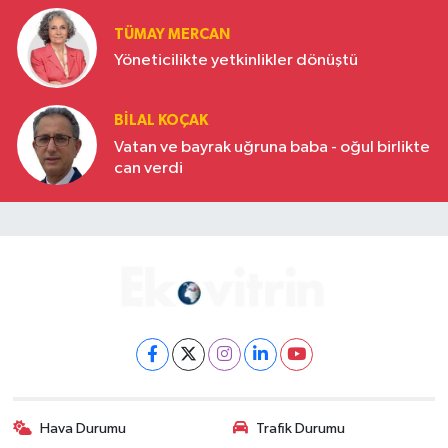
TÜMAY MERCAN
Yöneticilikte yetkinlikler dönüştü
BILAL KOÇAK
Vatan ve bayrak uğruna baba - oğul birlikte
can verdi
Hava Durumu
Trafik Durumu