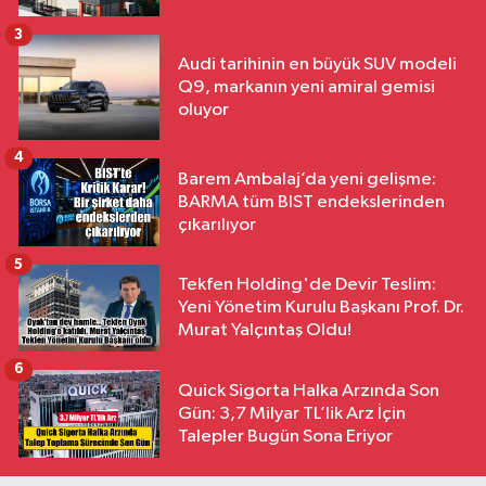
3
Audi tarihinin en büyük SUV modeli
Q9, markanın yeni amiral gemisi
oluyor
4
Barem Ambalaj’da yeni gelişme:
BARMA tüm BIST endekslerinden
çıkarılıyor
5
Tekfen Holding'de Devir Teslim:
Yeni Yönetim Kurulu Başkanı Prof. Dr.
Murat Yalçıntaş Oldu!
6
Quick Sigorta Halka Arzında Son
Gün: 3,7 Milyar TL’lik Arz İçin
Talepler Bugün Sona Eriyor