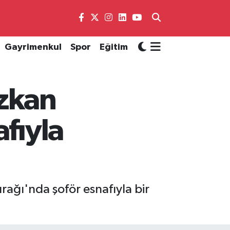
Gayrimenkul
Spor
Eğitim
Özkan
afıyla
rağı'nda şoför esnafıyla bir