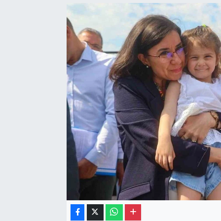
Gayrimenkul
Spor
Eğitim