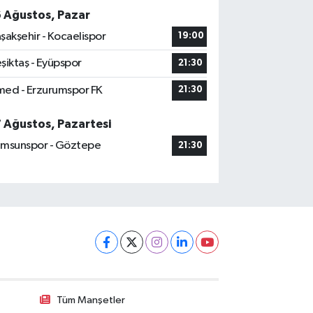
6 Ağustos, Pazar
şakşehir - Kocaelispor
19:00
şiktaş - Eyüpspor
21:30
ed - Erzurumspor FK
21:30
7 Ağustos, Pazartesi
msunspor - Göztepe
21:30
Tüm Manşetler