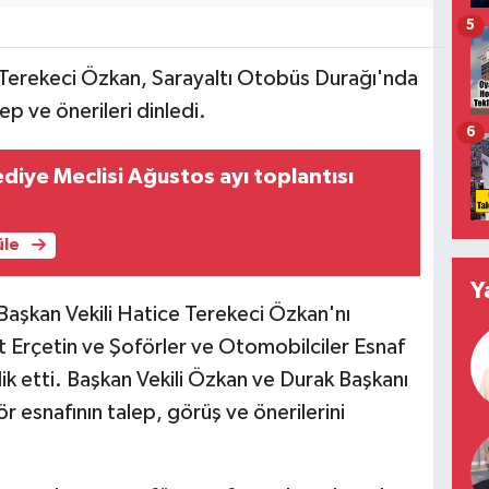
5
 Terekeci Özkan, Sarayaltı Otobüs Durağı'nda
ep ve önerileri dinledi.
6
diye Meclisi Ağustos ayı toplantısı
üle
Y
aşkan Vekili Hatice Terekeci Özkan'nı
Erçetin ve Şoförler ve Otomobilciler Esnaf
k etti. Başkan Vekili Özkan ve Durak Başkanı
ör esnafının talep, görüş ve önerilerini