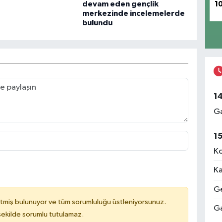
devam eden gençlik
1
merkezinde incelemelerde
bulundu
1
Ga
1
Ko
Ka
Ge
tmiş bulunuyor ve tüm sorumluluğu üstleniyorsunuz.
Ga
 şekilde sorumlu tutulamaz.