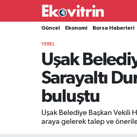
Güncel
Hava Durumu
Güncel
Ekonomi
Borsa Haberleri
Ekonomi
Trafik Durumu
YEREL
Uşak Beledi
Borsa Haberleri
Süper Lig Puan Durumu ve Fikstür
İş Dünyası
Tüm Manşetler
Sarayaltı Du
Lojistik
Son Dakika Haberleri
buluştu
Otovitrin
Haber Arşivi
Uşak Belediye Başkan Vekili H
Asayiş
araya gelerek talep ve önerile
Magazin