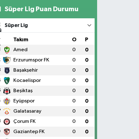
Süper Lig Puan Durumu
Süper Lig
#
Takım
O
P
1
Amed
0
0
2
Erzurumspor FK
0
0
3
Başakşehir
0
0
4
Kocaelispor
0
0
5
Beşiktaş
0
0
6
Eyüpspor
0
0
7
Galatasaray
0
0
8
Çorum FK
0
0
9
Gaziantep FK
0
0