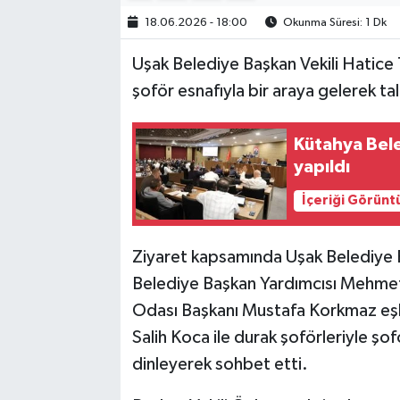
18.06.2026 - 18:00
Okunma Süresi: 1 Dk
Uşak Belediye Başkan Vekili Hatice
şoför esnafıyla bir araya gelerek tal
Kütahya Bele
yapıldı
İçeriği Görünt
Ziyaret kapsamında Uşak Belediye B
Belediye Başkan Yardımcısı Mehmet 
Odası Başkanı Mustafa Korkmaz eşli
Salih Koca ile durak şoförleriyle şof
dinleyerek sohbet etti.