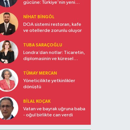
gücüne: Türkiye'nin yeni
ekonomi vizyonu
NIHAT BINGÖL
DOA sistemi restoran, kafe
ve otellerde zorunlu oluyor
TUBA SARAÇOĞLU
Londra’dan notlar: Ticaretin,
diplomasinin ve küresel
vizyonun başkentinde
Türkiye’nin yükselen gücü
TÜMAY MERCAN
Yöneticilikte yetkinlikler
dönüştü
BILAL KOÇAK
Vatan ve bayrak uğruna baba
- oğul birlikte can verdi