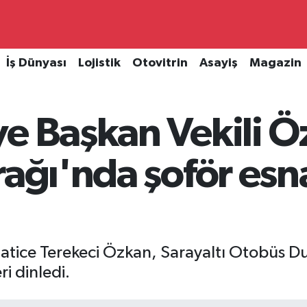
İş Dünyası
Lojistik
Otovitrin
Asayiş
Magazin
ye Başkan Vekili 
rağı'nda şoför esn
atice Terekeci Özkan, Sarayaltı Otobüs Du
ri dinledi.