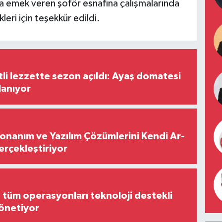
na emek veren şoför esnafına çalışmalarında
kleri için teşekkür edildi.
tli lezzette sezon açıldı: Ayaş domatesi
lanıyor
Donanım ve Yazılım Çözümlerini Kendi Ar-
Gerçekleştiriyor
, tüm operasyonları teknoloji destekli
yönetiyor