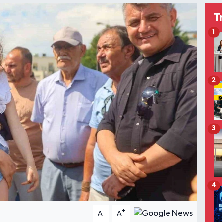
T
1
2
3
4
-
+
A
A