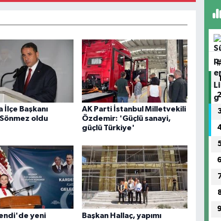
 İlçe Başkanı
AK Parti İstanbul Milletvekili
 Sönmez oldu
Özdemir: 'Güçlü sanayi,
güçlü Türkiye'
endi'de yeni
Başkan Hallaç, yapımı