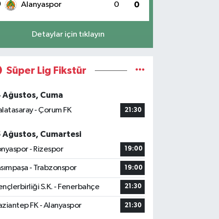
0
Alanyaspor
0
0
Detaylar için tıklayın
Süper Lig Fikstür
4 Ağustos, Cuma
latasaray - Çorum FK
21:30
5 Ağustos, Cumartesi
nyaspor - Rizespor
19:00
sımpaşa - Trabzonspor
19:00
nçlerbirliği S.K. - Fenerbahçe
21:30
ziantep FK - Alanyaspor
21:30