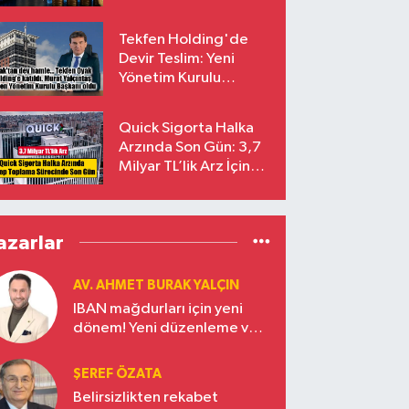
endekslerinden
çıkarılıyor
Tekfen Holding'de
Devir Teslim: Yeni
Yönetim Kurulu
Başkanı Prof. Dr. Murat
Yalçıntaş Oldu!
Quick Sigorta Halka
Arzında Son Gün: 3,7
Milyar TL’lik Arz İçin
Talepler Bugün Sona
Eriyor
azarlar
AV. AHMET BURAK YALÇIN
IBAN mağdurları için yeni
dönem! Yeni düzenleme ve
ceza indirim oranları
ŞEREF ÖZATA
Belirsizlikten rekabet