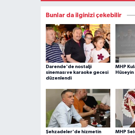
Bunlar da ilginizi çekebilir
Darende'de nostalji
MHP Kula
sineması ve karaoke gecesi
Hüseyin
düzenlendi
Şehzadeler'de hizmetin
MHP Sel