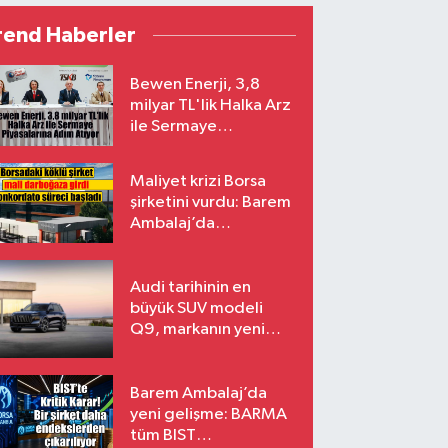
rend Haberler
Bewen Enerji, 3,8
milyar TL'lik Halka Arz
ile Sermaye
Piyasalarına Adım
Atıyor
Maliyet krizi Borsa
şirketini vurdu: Barem
Ambalaj’da
konkordato süreci
Audi tarihinin en
büyük SUV modeli
Q9, markanın yeni
amiral gemisi oluyor
Barem Ambalaj’da
yeni gelişme: BARMA
tüm BIST