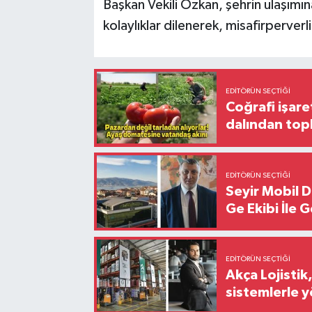
Başkan Vekili Özkan, şehrin ulaşımı
kolaylıklar dilenerek, misafirperverli
EDITÖRÜN SEÇTIĞI
Coğrafi işare
dalından top
EDITÖRÜN SEÇTIĞI
Seyir Mobil 
Ge Ekibi İle 
EDITÖRÜN SEÇTIĞI
Akça Lojistik
sistemlerle 