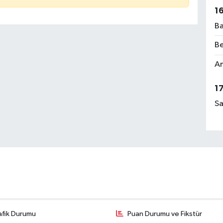
1
Ba
Be
Am
1
Sa
afik Durumu
Puan Durumu ve Fikstür