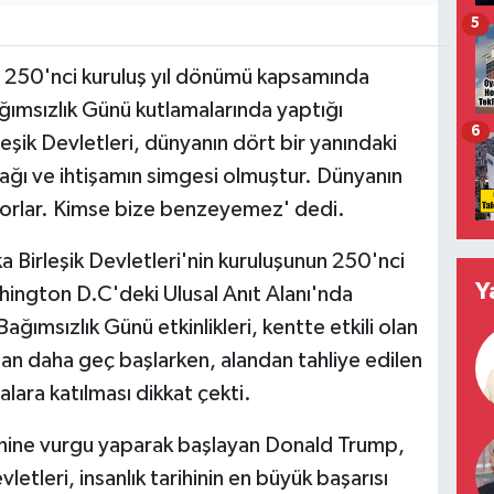
5
 250'nci kuruluş yıl dönümü kapsamında
msızlık Günü kutlamalarında yaptığı
6
eşik Devletleri, dünyanın dört bir yanındaki
ynağı ve ihtişamın simgesi olmuştur. Dünyanın
yorlar. Kimse bize benzeyemez' dedi.
Birleşik Devletleri'nin kuruluşunun 250'nci
Y
hington D.C'deki Ulusal Anıt Alanı'nda
ımsızlık Günü etkinlikleri, kentte etkili olan
dan daha geç başlarken, alandan tahliye edilen
alara katılması dikkat çekti.
ihine vurgu yaparak başlayan Donald Trump,
vletleri, insanlık tarihinin en büyük başarısı