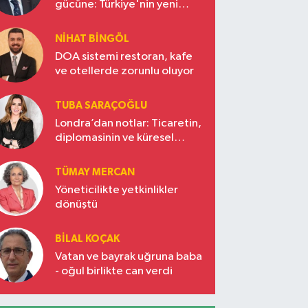
gücüne: Türkiye'nin yeni
ekonomi vizyonu
NIHAT BINGÖL
DOA sistemi restoran, kafe
ve otellerde zorunlu oluyor
TUBA SARAÇOĞLU
Londra’dan notlar: Ticaretin,
diplomasinin ve küresel
vizyonun başkentinde
Türkiye’nin yükselen gücü
TÜMAY MERCAN
Yöneticilikte yetkinlikler
dönüştü
BILAL KOÇAK
Vatan ve bayrak uğruna baba
- oğul birlikte can verdi