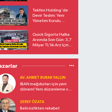
endekslerinden
çıkarılıyor
Tekfen Holding'de
Devir Teslim: Yeni
Yönetim Kurulu
Başkanı Prof. Dr. Murat
Yalçıntaş Oldu!
Quick Sigorta Halka
Arzında Son Gün: 3,7
Milyar TL’lik Arz İçin
Talepler Bugün Sona
Eriyor
azarlar
AV. AHMET BURAK YALÇIN
IBAN mağdurları için yeni
dönem! Yeni düzenleme ve
ceza indirim oranları
ŞEREF ÖZATA
Belirsizlikten rekabet