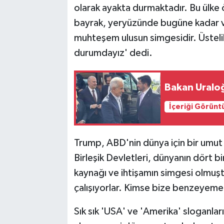
olarak ayakta durmaktadır. Bu ülke ö
bayrak, yeryüzünde bugüne kadar v
muhteşem ulusun simgesidir. Üsteli
durumdayız' dedi.
Bakan Uraloğ
İçeriği Görünt
Trump, ABD'nin dünya için bir umut 
Birleşik Devletleri, dünyanın dört bir
kaynağı ve ihtişamın simgesi olmuş
çalışıyorlar. Kimse bize benzeyemez'
Sık sık 'USA' ve 'Amerika' sloganlar