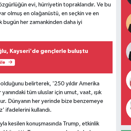
zgürlüğün evi, hürriyetin topraklarıdır. Ve bu
ar olmuş en olağanüstü, en seçkin ve en
k bugün her zamankinden daha iyi
lu, Kayseri'de gençlerle buluştu
üle
olduğunu belirterek, '250 yıldır Amerika
 yanındaki tüm uluslar için umut, vaat, ışık
tur. Dünyanın her yerinde bize benzemeye
 ifadelerini kullandı.
ıyla kesilen konuşmasında Trump, etkinlik