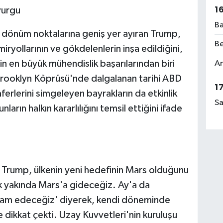
1
vurgu
Ba
 dönüm noktalarına geniş yer ayıran Trump,
Be
miryollarının ve gökdelenlerin inşa edildiğini,
nin en büyük mühendislik başarılarından biri
Am
rooklyn Köprüsü'nde dalgalanan tarihi ABD
1
erlerini simgeleyen bayrakların da etkinlik
Sa
ların halkın kararlılığını temsil ettiğini ifade
 Trump, ülkenin yeni hedefinin Mars olduğunu
 yakında Mars'a gideceğiz. Ay'a da
am edeceğiz' diyerek, kendi döneminde
 dikkat çekti. Uzay Kuvvetleri'nin kuruluşu