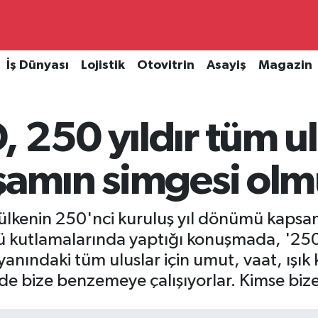
İş Dünyası
Lojistik
Otovitrin
Asayiş
Magazin
 250 yıldır tüm ulu
şamın simgesi olm
ülkenin 250'nci kuruluş yıl dönümü kaps
kutlamalarında yaptığı konuşmada, '250 y
yanındaki tüm uluslar için umut, vaat, ışık
de bize benzemeye çalışıyorlar. Kimse bi