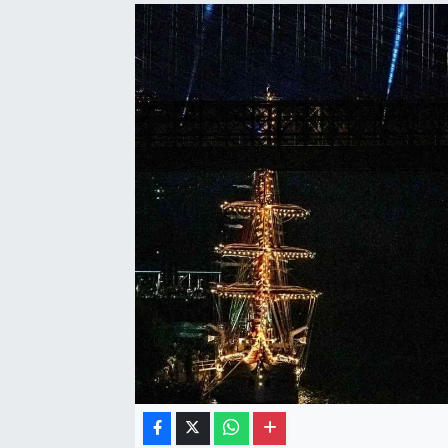
Gayrimenkul
Spor
Eğitim