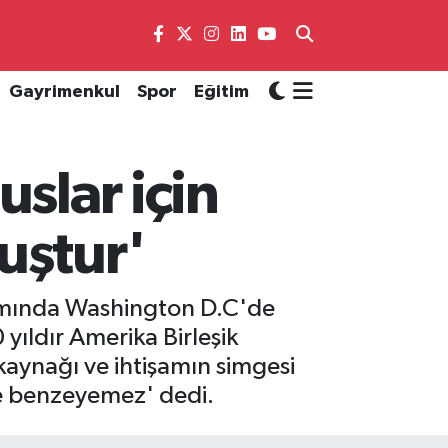
Gayrimenkul
Spor
Eğitim
slar için
uştur'
amında Washington D.C'de
ıldır Amerika Birleşik
 kaynağı ve ihtişamın simgesi
ze benzeyemez' dedi.