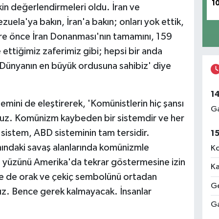
1
şkin değerlendirmeleri oldu. İran ve
ela'ya bakın, İran'a bakın; onları yok ettik,
süre önce İran Donanması'nın tamamını, 159
 ettiğimiz zaferimiz gibi; hepsi bir anda
. Dünyanın en büyük ordusuna sahibiz' diye
1
ini de eleştirerek, 'Komünistlerin hiç şansı
Ga
uz. Komünizm kaybeden bir sistemdir ve her
sistem, ABD sisteminin tam tersidir.
1
nındaki savaş alanlarında komünizmle
Ko
in yüzünü Amerika'da tekrar göstermesine izin
Ka
e de orak ve çekiç sembolünü ortadan
Ge
ğız. Bence gerek kalmayacak. İnsanlar
Ga
.