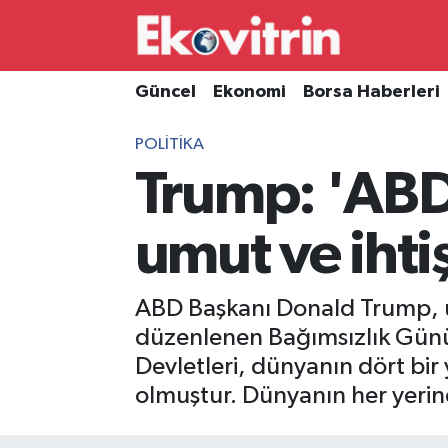
Güncel
Hava Durumu
Güncel
Ekonomi
Borsa Haberleri
Ekonomi
Trafik Durumu
POLITIKA
Trump: 'ABD,
Borsa Haberleri
Süper Lig Puan Durumu ve Fikstür
İş Dünyası
Tüm Manşetler
umut ve ihti
Lojistik
Son Dakika Haberleri
ABD Başkanı Donald Trump, 
Otovitrin
Haber Arşivi
düzenlenen Bağımsızlık Günü 
Devletleri, dünyanın dört bir 
Asayiş
olmuştur. Dünyanın her yerin
Magazin