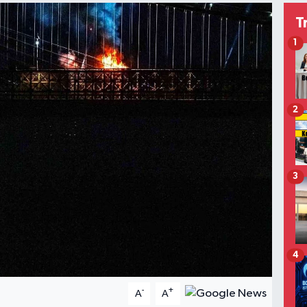
T
1
2
3
4
-
+
A
A