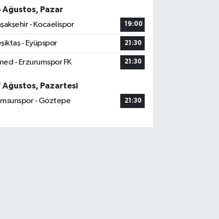
6 Ağustos, Pazar
şakşehir - Kocaelispor
19:00
şiktaş - Eyüpspor
21:30
ed - Erzurumspor FK
21:30
7 Ağustos, Pazartesi
msunspor - Göztepe
21:30