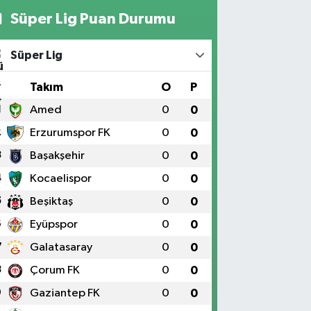
Süper Lig Puan Durumu
Süper Lig
#
Takım
O
P
1
Amed
0
0
2
Erzurumspor FK
0
0
3
Başakşehir
0
0
4
Kocaelispor
0
0
5
Beşiktaş
0
0
6
Eyüpspor
0
0
7
Galatasaray
0
0
8
Çorum FK
0
0
9
Gaziantep FK
0
0