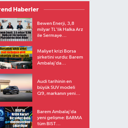
rend Haberler
Bewen Enerji, 3,8
milyar TL'lik Halka Arz
ile Sermaye
Piyasalarına Adım
Atıyor
Maliyet krizi Borsa
şirketini vurdu: Barem
Ambalaj’da
konkordato süreci
Audi tarihinin en
büyük SUV modeli
Q9, markanın yeni
amiral gemisi oluyor
Barem Ambalaj’da
yeni gelişme: BARMA
tüm BIST