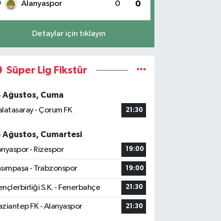
0
Alanyaspor
0
0
Detaylar için tıklayın
Süper Lig Fikstür
4 Ağustos, Cuma
latasaray - Çorum FK
21:30
5 Ağustos, Cumartesi
nyaspor - Rizespor
19:00
sımpaşa - Trabzonspor
19:00
nçlerbirliği S.K. - Fenerbahçe
21:30
ziantep FK - Alanyaspor
21:30