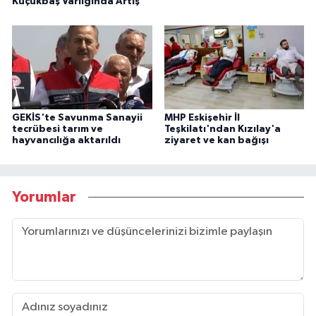
Küçükbaş Varlığında Artış
GEKİS'te Savunma Sanayii
MHP Eskişehir İl
tecrübesi tarım ve
Teşkilatı'ndan Kızılay'a
hayvancılığa aktarıldı
ziyaret ve kan bağışı
Yorumlar