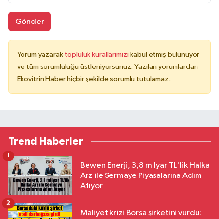
Gönder
Yorum yazarak
topluluk kurallarımızı
kabul etmiş bulunuyor
ve tüm sorumluluğu üstleniyorsunuz. Yazılan yorumlardan
Ekovitrin Haber hiçbir şekilde sorumlu tutulamaz.
Trend Haberler
1
Bewen Enerji, 3,8 milyar TL'lik Halka
Arz ile Sermaye Piyasalarına Adım
Atıyor
2
Maliyet krizi Borsa şirketini vurdu: