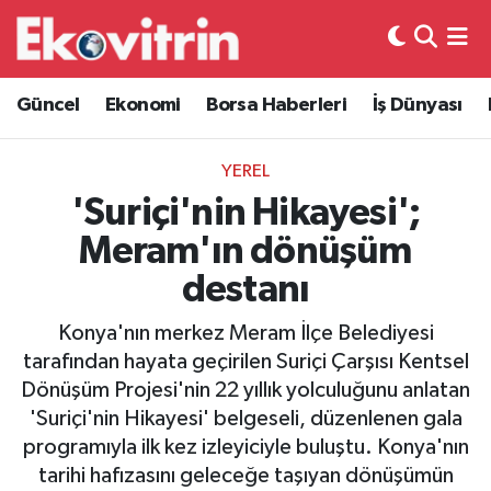
Güncel
Hava Durumu
Güncel
Ekonomi
Borsa Haberleri
İş Dünyası
Ekonomi
Trafik Durumu
YEREL
Borsa Haberleri
Süper Lig Puan Durumu ve Fikstür
'Suriçi'nin Hikayesi';
Meram'ın dönüşüm
İş Dünyası
Tüm Manşetler
destanı
Lojistik
Son Dakika Haberleri
Konya'nın merkez Meram İlçe Belediyesi
tarafından hayata geçirilen Suriçi Çarşısı Kentsel
Otovitrin
Haber Arşivi
Dönüşüm Projesi'nin 22 yıllık yolculuğunu anlatan
'Suriçi'nin Hikayesi' belgeseli, düzenlenen gala
Asayiş
programıyla ilk kez izleyiciyle buluştu. Konya'nın
tarihi hafızasını geleceğe taşıyan dönüşümün
Magazin