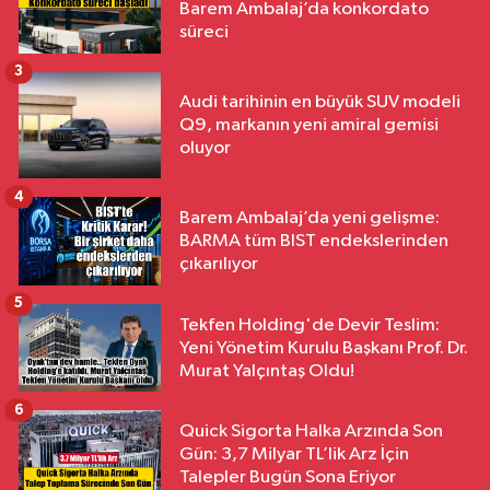
Barem Ambalaj’da konkordato
süreci
3
Audi tarihinin en büyük SUV modeli
Q9, markanın yeni amiral gemisi
oluyor
4
Barem Ambalaj’da yeni gelişme:
BARMA tüm BIST endekslerinden
çıkarılıyor
5
Tekfen Holding'de Devir Teslim:
Yeni Yönetim Kurulu Başkanı Prof. Dr.
Murat Yalçıntaş Oldu!
6
Quick Sigorta Halka Arzında Son
Gün: 3,7 Milyar TL’lik Arz İçin
Talepler Bugün Sona Eriyor