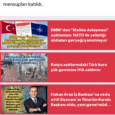
mensupları katıldı.
DMM'den "Mekke Anlaşması"
açıklaması: NATO ile çeliştiği
iddiaları gerçeği yansıtmıyor
Rusya açıklarındaki Türk kuru
yük gemisine İHA saldırısı
Hakan Aran İş Bankası'na veda
etti! Şişecam'ın Yönetim Kurulu
Başkanı oldu, yeni genel müdür
belli oldu