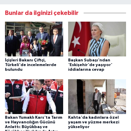
Bunlar da ilginizi çekebilir
İçişleri Bakanı Çiftçi,
Başkan Subaşı'ndan
Türkeli'de incelemelerde
'Eskişehir'de yaşıyor'
bulundu
iddialarına cevap
Bakan Yumaklı Kars'ta Tarım
Kahta'da kadınlara özel
ve Hayvancılığın Gücünü
yaşam ve yüzme merkezi
Anlattı: Büyükbaş ve
yükseliyor