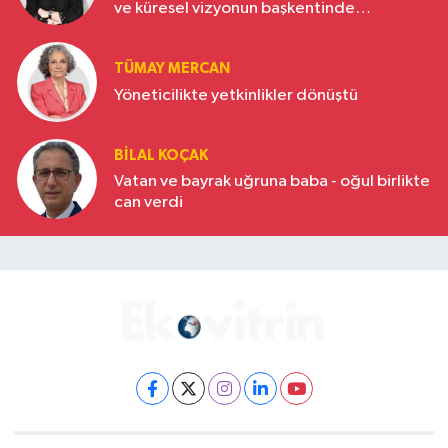
ve küresel vizyonun başkentinde
Türkiye’nin yükselen gücü
TÜMAY MERCAN
Yöneticilikte yetkinlikler dönüştü
BILAL KOÇAK
Vatan ve bayrak uğruna baba - oğul birlikte
can verdi