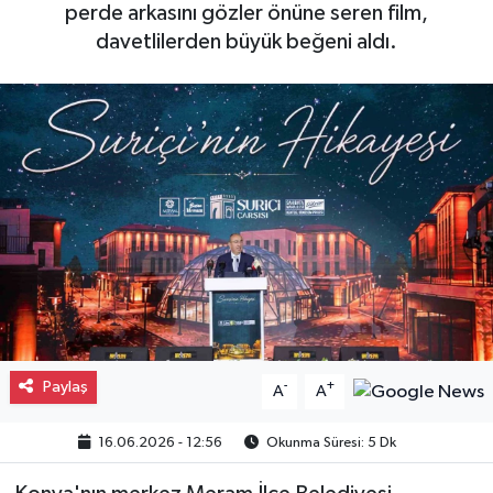
perde arkasını gözler önüne seren film,
Gayrimenkul
davetlilerden büyük beğeni aldı.
Spor
Eğitim
Paylaş
-
+
A
A
16.06.2026 - 12:56
Okunma Süresi: 5 Dk