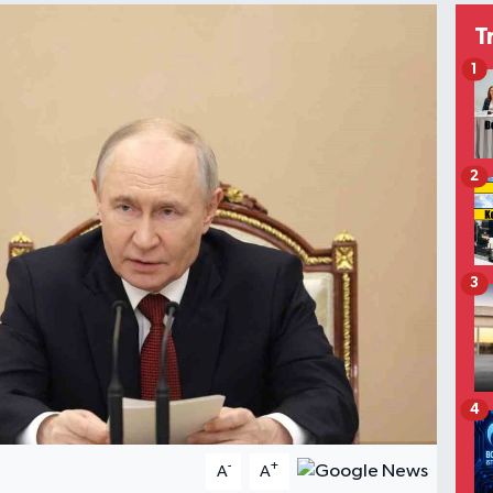
T
1
2
3
4
-
+
A
A