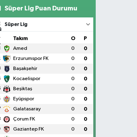
Süper Lig Puan Durumu
Süper Lig
#
Takım
O
P
1
Amed
0
0
2
Erzurumspor FK
0
0
3
Başakşehir
0
0
4
Kocaelispor
0
0
5
Beşiktaş
0
0
6
Eyüpspor
0
0
7
Galatasaray
0
0
8
Çorum FK
0
0
9
Gaziantep FK
0
0