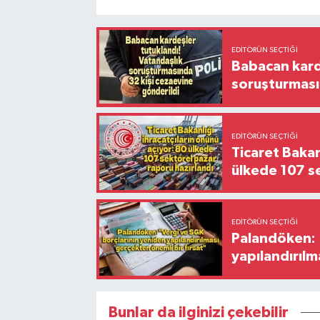
EDITÖRÜN SEÇTIĞI
Babacan karde
soruşturması
EDITÖRÜN SEÇTIĞI
Ticaret Bakan
ülkede 107 s
EDITÖRÜN SEÇTIĞI
Palandöken: 
yapılandırılm
Bunlar da ilginizi çekebilir