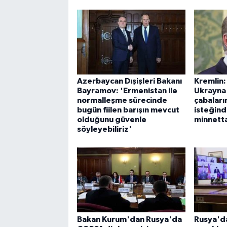
Azerbaycan Dışişleri Bakanı
Kremlin:
Bayramov: 'Ermenistan ile
Ukrayna 
normalleşme sürecinde
çabaları
bugün fiilen barışın mevcut
isteğind
olduğunu güvenle
minnett
söyleyebiliriz'
Bakan Kurum'dan Rusya'da
Rusya'da