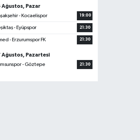
6 Ağustos, Pazar
şakşehir - Kocaelispor
19:00
şiktaş - Eyüpspor
21:30
ed - Erzurumspor FK
21:30
7 Ağustos, Pazartesi
msunspor - Göztepe
21:30