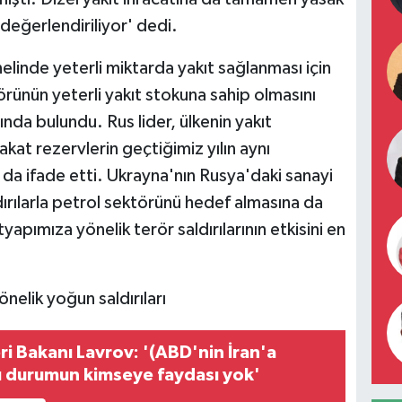
 değerlendiriliyor' dedi.
elinde yeterli miktarda yakıt sağlanması için
törünün yeterli yakıt stokuna sahip olmasını
nda bulundu. Rus lider, ülkenin yakıt
akat rezervlerin geçtiğimiz yılın aynı
a ifade etti. Ukrayna'nın Rusya'daki sanayi
ldırılarla petrol sektörünü hedef almasına da
yapımıza yönelik terör saldırılarının etkisini en
nelik yoğun saldırıları
ri Bakanı Lavrov: '(ABD'nin İran'a
 Bu durumun kimseye faydası yok'