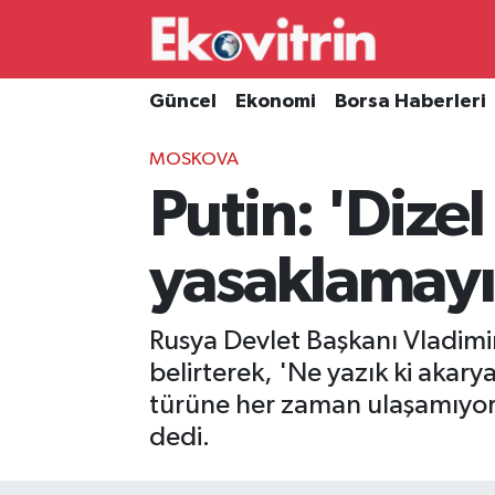
Güncel
Hava Durumu
Güncel
Ekonomi
Borsa Haberleri
Ekonomi
Trafik Durumu
MOSKOVA
Putin: 'Dize
Borsa Haberleri
Süper Lig Puan Durumu ve Fikstür
İş Dünyası
Tüm Manşetler
yasaklamayı
Lojistik
Son Dakika Haberleri
Rusya Devlet Başkanı Vladimir
Otovitrin
Haber Arşivi
belirterek, 'Ne yazık ki akarya
türüne her zaman ulaşamıyor. E
Asayiş
dedi.
Magazin