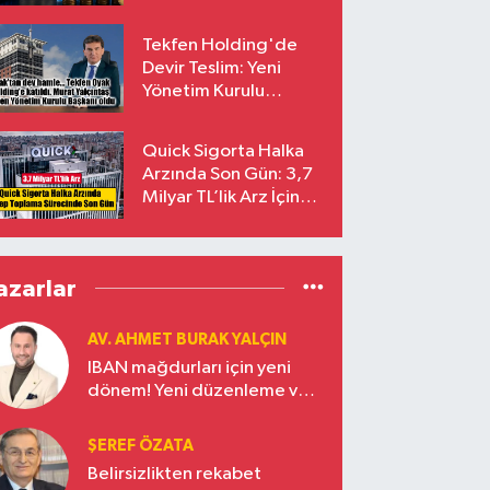
endekslerinden
çıkarılıyor
Tekfen Holding'de
Devir Teslim: Yeni
Yönetim Kurulu
Başkanı Prof. Dr. Murat
Yalçıntaş Oldu!
Quick Sigorta Halka
Arzında Son Gün: 3,7
Milyar TL’lik Arz İçin
Talepler Bugün Sona
Eriyor
azarlar
AV. AHMET BURAK YALÇIN
IBAN mağdurları için yeni
dönem! Yeni düzenleme ve
ceza indirim oranları
ŞEREF ÖZATA
Belirsizlikten rekabet