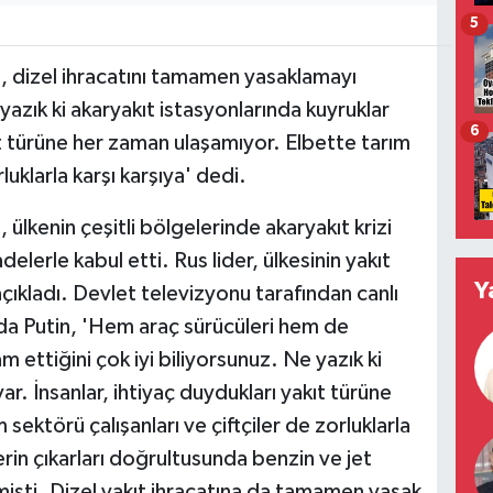
5
, dizel ihracatını tamamen yasaklamayı
yazık ki akaryakıt istasyonlarında kuyruklar
6
kıt türüne her zaman ulaşamıyor. Elbette tarım
rluklarla karşı karşıya' dedi.
ülkenin çeşitli bölgelerinde akaryakıt krizi
lerle kabul etti. Rus lider, ülkesinin yakıt
Y
açıkladı. Devlet televizyonu tarafından canlı
da Putin, 'Hem araç sürücüleri hem de
 ettiğini çok iyi biliyorsunuz. Ne yazık ki
ar. İnsanlar, ihtiyaç duydukları yakıt türüne
ektörü çalışanları ve çiftçiler de zorluklarla
lerin çıkarları doğrultusunda benzin ve jet
ilmişti. Dizel yakıt ihracatına da tamamen yasak