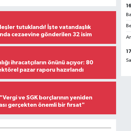
1
Ba
Be
şler tutuklandı! İşte vatandaşlık
nda cezaevine gönderilen 32 isim
Am
1
Sa
lığı ihracatçıların önünü açıyor: 80
ektörel pazar raporu hazırlandı
"Vergi ve SGK borçlarının yeniden
ası gerçekten önemli bir fırsat"