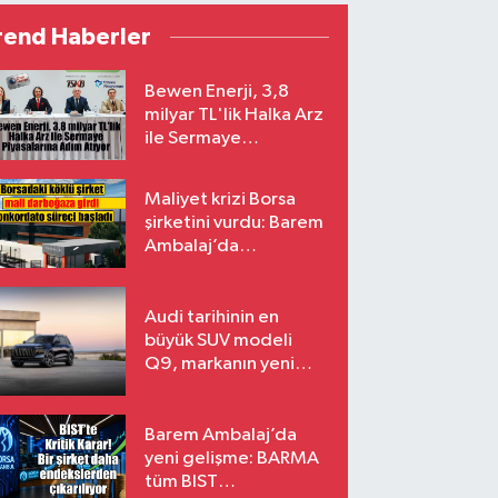
rend Haberler
Bewen Enerji, 3,8
milyar TL'lik Halka Arz
ile Sermaye
Piyasalarına Adım
Atıyor
Maliyet krizi Borsa
şirketini vurdu: Barem
Ambalaj’da
konkordato süreci
Audi tarihinin en
büyük SUV modeli
Q9, markanın yeni
amiral gemisi oluyor
Barem Ambalaj’da
yeni gelişme: BARMA
tüm BIST