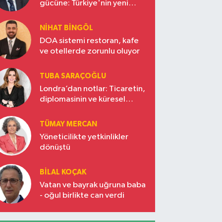
gücüne: Türkiye'nin yeni
ekonomi vizyonu
NIHAT BINGÖL
DOA sistemi restoran, kafe
ve otellerde zorunlu oluyor
TUBA SARAÇOĞLU
Londra’dan notlar: Ticaretin,
diplomasinin ve küresel
vizyonun başkentinde
Türkiye’nin yükselen gücü
TÜMAY MERCAN
Yöneticilikte yetkinlikler
dönüştü
BILAL KOÇAK
Vatan ve bayrak uğruna baba
- oğul birlikte can verdi