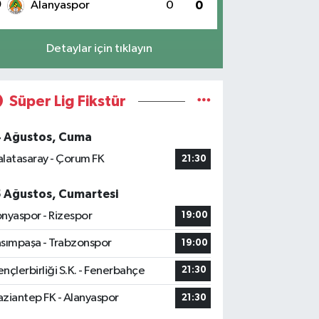
0
Alanyaspor
0
0
Detaylar için tıklayın
Süper Lig Fikstür
4 Ağustos, Cuma
latasaray - Çorum FK
21:30
5 Ağustos, Cumartesi
nyaspor - Rizespor
19:00
sımpaşa - Trabzonspor
19:00
nçlerbirliği S.K. - Fenerbahçe
21:30
ziantep FK - Alanyaspor
21:30