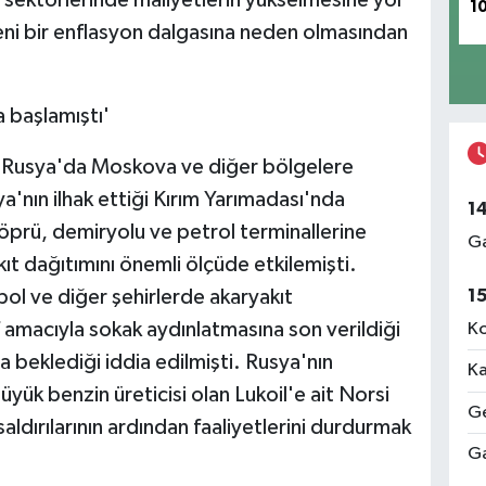
i sektörlerinde maliyetlerin yükselmesine yol
1
eni bir enflasyon dalgasına neden olmasından
a başlamıştı'
e, Rusya'da Moskova ve diğer bölgelere
sya'nın ilhak ettiği Kırım Yarımadası'nda
1
köprü, demiryolu ve petrol terminallerine
Ga
akıt dağıtımını önemli ölçüde etkilemişti.
1
pol ve diğer şehirlerde akaryakıt
f amacıyla sokak aydınlatmasına son verildiği
Ko
ta beklediği iddia edilmişti. Rusya'nın
Ka
üyük benzin üreticisi olan Lukoil'e ait Norsi
Ge
saldırılarının ardından faaliyetlerini durdurmak
Ga