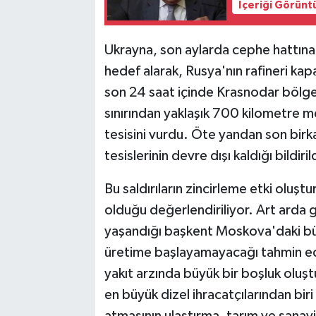
İçeriği Görünt
Ukrayna, son aylarda cephe hattına 
hedef alarak, Rusya'nın rafineri kap
son 24 saat içinde Krasnodar bölge
sınırından yaklaşık 700 kilometre m
tesisini vurdu. Öte yandan son birk
tesislerinin devre dışı kaldığı bildiril
Bu saldırıların zincirleme etki oluşt
olduğu değerlendiriliyor. Art arda g
yaşandığı başkent Moskova'daki büy
üretime başlayamayacağı tahmin ed
yakıt arzında büyük bir boşluk oluş
en büyük dizel ihracatçılarından bi