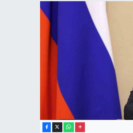
Gayrimenkul
Spor
Eğitim