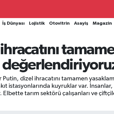
İş Dünyası
Lojistik
Otovitrin
Asayiş
Magazin
l ihracatını tamam
 değerlendiriyoru
 Putin, dizel ihracatını tamamen yasaklam
kıt istasyonlarında kuyruklar var. İnsanlar,
lbette tarım sektörü çalışanları ve çiftçile