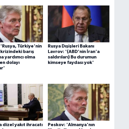
 'Rusya, Türkiye'nin
Rusya Dışişleri Bakanı
krizindeki barış
Lavrov: '(ABD'nin İran'a
na yardımcı olma
saldırıları) Bu durumun
en dolayı
kimseye faydası yok'
ar'
 dizel yakıt ihracatı
Peskov: 'Almanya'nın