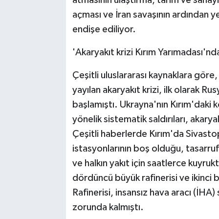
atmasının ulaştırma, tarım ve sanay
açması ve İran savaşının ardından y
endişe ediliyor.
'Akaryakıt krizi Kırım Yarımadası'nd
Çeşitli uluslararası kaynaklara gör
yayılan akaryakıt krizi, ilk olarak Ru
başlamıştı. Ukrayna'nın Kırım'daki 
yönelik sistematik saldırıları, akary
Çeşitli haberlerde Kırım'da Sivasto
istasyonlarının boş olduğu, tasarru
ve halkın yakıt için saatlerce kuyruk
dördüncü büyük rafinerisi ve ikinci b
Rafinerisi, insansız hava aracı (İHA) 
zorunda kalmıştı.