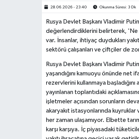
28.06.2026 - 23:40
Okunma Süresi: 3 Dk
Rusya Devlet Başkanı Vladimir Putin
değerlendirdiklerini belirterek, 'Ne 
var. İnsanlar, ihtiyaç duydukları ya
sektörü çalışanları ve çiftçiler de zo
Rusya Devlet Başkanı Vladimir Putin, 
yaşandığını kamuoyu önünde net ifade
rezervlerini kullanmaya başladığını 
yayınlanan toplantıdaki açıklamasın
işletmeler açısından sorunların devam
akaryakıt istasyonlarında kuyruklar v
her zaman ulaşamıyor. Elbette tarım s
karşı karşıya. İç piyasadaki tüketici
yakıtı ihracatına geçici yasak getir