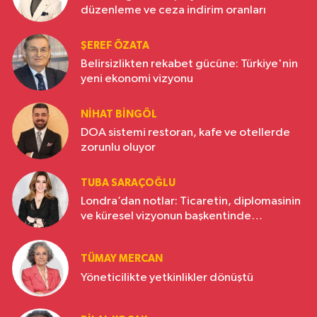
düzenleme ve ceza indirim oranları
ŞEREF ÖZATA
Belirsizlikten rekabet gücüne: Türkiye'nin
yeni ekonomi vizyonu
NIHAT BINGÖL
DOA sistemi restoran, kafe ve otellerde
zorunlu oluyor
TUBA SARAÇOĞLU
Londra’dan notlar: Ticaretin, diplomasinin
ve küresel vizyonun başkentinde
Türkiye’nin yükselen gücü
TÜMAY MERCAN
Yöneticilikte yetkinlikler dönüştü