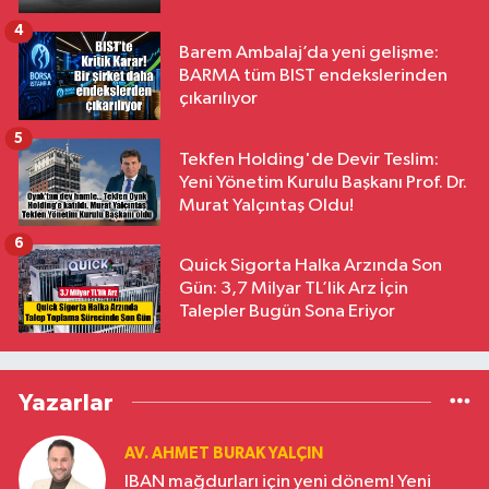
4
Barem Ambalaj’da yeni gelişme:
BARMA tüm BIST endekslerinden
çıkarılıyor
5
Tekfen Holding'de Devir Teslim:
Yeni Yönetim Kurulu Başkanı Prof. Dr.
Murat Yalçıntaş Oldu!
6
Quick Sigorta Halka Arzında Son
Gün: 3,7 Milyar TL’lik Arz İçin
Talepler Bugün Sona Eriyor
Yazarlar
AV. AHMET BURAK YALÇIN
IBAN mağdurları için yeni dönem! Yeni