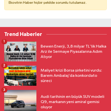
Ekovitrin Haber hiçbir şekilde sorumlu tutulamaz.
Trend Haberler
1
Bewen Enerji, 3,8 milyar TL'lik Halka
Arz ile Sermaye Piyasalarına Adım
Atıyor
2
Maliyet krizi Borsa şirketini vurdu:
Barem Ambalaj’da konkordato
süreci
3
Audi tarihinin en büyük SUV modeli
Q9, markanın yeni amiral gemisi
oluyor