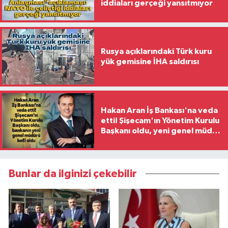
iddiaları gerçeği yansıtmıyor
Rusya açıklarındaki Türk kuru
yük gemisine İHA saldırısı
Hakan Aran İş Bankası'na veda
etti! Şişecam'ın Yönetim Kurulu
Başkanı oldu, yeni genel müdür
belli oldu
Bunlar da ilginizi çekebilir