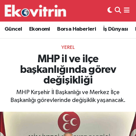
Güncel
Hava Durumu
Güncel
Ekonomi
Borsa Haberleri
İş Dünyası
Ekonomi
Trafik Durumu
YEREL
Borsa Haberleri
Süper Lig Puan Durumu ve Fikstür
MHP il ve ilçe
başkanlığında görev
İş Dünyası
Tüm Manşetler
değişikliği
Lojistik
Son Dakika Haberleri
MHP Kırşehir İl Başkanlığı ve Merkez İlçe
Başkanlığı görevlerinde değişiklik yaşanacak.
Otovitrin
Haber Arşivi
Asayiş
Magazin