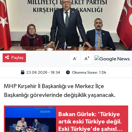
Gayrimenkul
Spor
Eğitim
Paylaş
-
+
A
A
23.06.2026 - 18:34
Okunma Süresi: 1 Dk
MHP Kırşehir İl Başkanlığı ve Merkez İlçe
Başkanlığı görevlerinde değişiklik yaşanacak.
Bakan Gürlek: 'Türkiye
artık eski Türkiye değil.
Eski Türkiye'de şahıslar