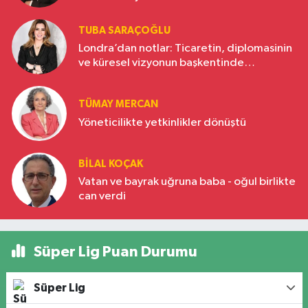
TUBA SARAÇOĞLU
Londra’dan notlar: Ticaretin, diplomasinin
ve küresel vizyonun başkentinde
Türkiye’nin yükselen gücü
TÜMAY MERCAN
Yöneticilikte yetkinlikler dönüştü
BILAL KOÇAK
Vatan ve bayrak uğruna baba - oğul birlikte
can verdi
Süper Lig Puan Durumu
Süper Lig