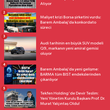
Atıyor
2
Maliyet krizi Borsa şirketini vurdu:
Barem Ambalaj’da konkordato
süreci
3
Audi tarihinin en büyük SUV modeli
Q9, markanın yeni amiral gemisi
oluyor
4
Barem Ambalaj’da yeni gelişme:
BARMA tüm BIST endekslerinden
çıkarılıyor
5
Tekfen Holding'de Devir Teslim:
Yeni Yönetim Kurulu Başkanı Prof. Dr.
Murat Yalçıntaş Oldu!