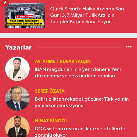
6
Quick Sigorta Halka Arzında Son
Gün: 3,7 Milyar TL’lik Arz İçin
Talepler Bugün Sona Eriyor
Yazarlar
AV. AHMET BURAK YALÇIN
IBAN mağdurları için yeni dönem! Yeni
düzenleme ve ceza indirim oranları
ŞEREF ÖZATA
Belirsizlikten rekabet gücüne: Türkiye'nin
yeni ekonomi vizyonu
NIHAT BINGÖL
DOA sistemi restoran, kafe ve otellerde
zorunlu oluyor