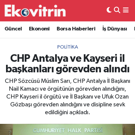
Güncel
Hava Durumu
Güncel
Ekonomi
Borsa Haberleri
İş Dünyası
Ekonomi
Trafik Durumu
POLITIKA
Borsa Haberleri
Süper Lig Puan Durumu ve Fikstür
CHP Antalya ve Kayseri il
başkanları görevden alındı
İş Dünyası
Tüm Manşetler
CHP Sözcüsü Müslim Sarı, CHP Antalya İl Başkanı
Lojistik
Son Dakika Haberleri
Nail Kamacı ve örgütünün görevden alındığını,
CHP Kayseri il örgütü ve İl Başkanı ve Ufuk Ozan
Otovitrin
Haber Arşivi
Gözbaşı görevden alındığını ve disipline sevk
edildiğini açıkladı.
Asayiş
Magazin