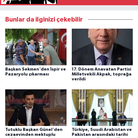
Bunlar da ilginizi çekebilir
Başkan Sekmen'den İspir ve
17. Dönem Anavatan Partisi
Pazaryolu çıkarması
Milletvekili Akpak, toprağa
verildi
Tutuklu Başkan Günel'den
Türkiye, Suudi Arabistan ve
cezaevinden mektuplu
Pakistan arasındaki tarihi