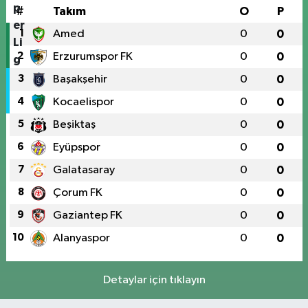
#
Takım
O
P
1
Amed
0
0
2
Erzurumspor FK
0
0
3
Başakşehir
0
0
4
Kocaelispor
0
0
5
Beşiktaş
0
0
6
Eyüpspor
0
0
7
Galatasaray
0
0
8
Çorum FK
0
0
9
Gaziantep FK
0
0
10
Alanyaspor
0
0
Detaylar için tıklayın