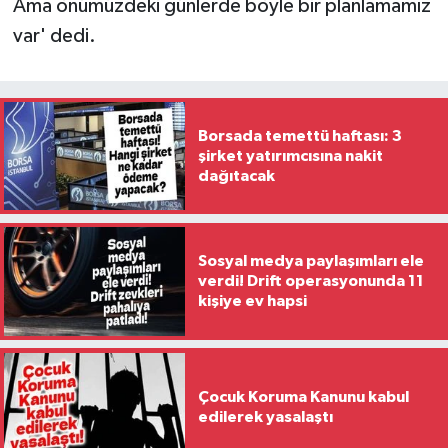
Ama önümüzdeki günlerde böyle bir planlamamız
var' dedi.
Borsada temettü haftası: 3
şirket yatırımcısına nakit
dağıtacak
Sosyal medya paylaşımları ele
verdi! Drift operasyonunda 11
kişiye ev hapsi
Çocuk Koruma Kanunu kabul
edilerek yasalaştı