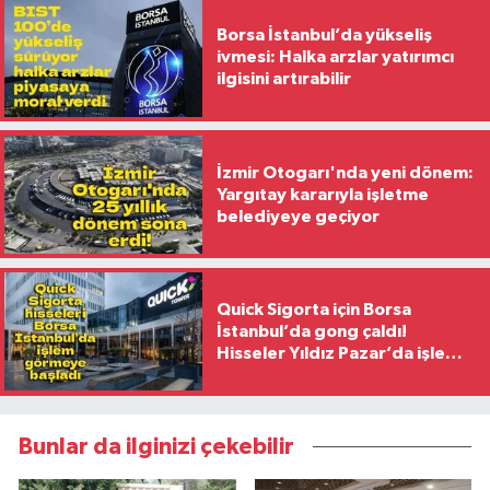
Borsa İstanbul’da yükseliş
ivmesi: Halka arzlar yatırımcı
ilgisini artırabilir
İzmir Otogarı'nda yeni dönem:
Yargıtay kararıyla işletme
belediyeye geçiyor
Quick Sigorta için Borsa
İstanbul’da gong çaldı!
Hisseler Yıldız Pazar’da işlem
görmeye başladı
Bunlar da ilginizi çekebilir