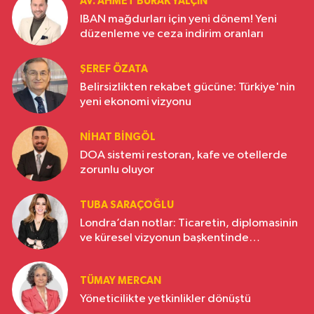
AV. AHMET BURAK YALÇIN
IBAN mağdurları için yeni dönem! Yeni
düzenleme ve ceza indirim oranları
ŞEREF ÖZATA
Belirsizlikten rekabet gücüne: Türkiye'nin
yeni ekonomi vizyonu
NIHAT BINGÖL
DOA sistemi restoran, kafe ve otellerde
zorunlu oluyor
TUBA SARAÇOĞLU
Londra’dan notlar: Ticaretin, diplomasinin
ve küresel vizyonun başkentinde
Türkiye’nin yükselen gücü
TÜMAY MERCAN
Yöneticilikte yetkinlikler dönüştü