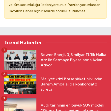
ve tüm sorumluluğu üstleniyorsunuz. Yazılan yorumlardan
Ekovitrin Haber hiçbir şekilde sorumlu tutulamaz.
Trend Haberler
1
Bewen Enerji, 3,8 milyar TL'lik Halka
Arz ile Sermaye Piyasalarına Adım
Atıyor
2
Maliyet krizi Borsa şirketini vurdu:
Barem Ambalaj’da konkordato
süreci
3
Audi tarihinin en büyük SUV modeli
Q9, markanın yeni amiral gemisi