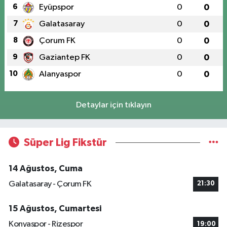
6
Eyüpspor
0
0
7
Galatasaray
0
0
8
Çorum FK
0
0
9
Gaziantep FK
0
0
10
Alanyaspor
0
0
Detaylar için tıklayın
Süper Lig Fikstür
14 Ağustos, Cuma
Galatasaray - Çorum FK
21:30
15 Ağustos, Cumartesi
Konyaspor - Rizespor
19:00