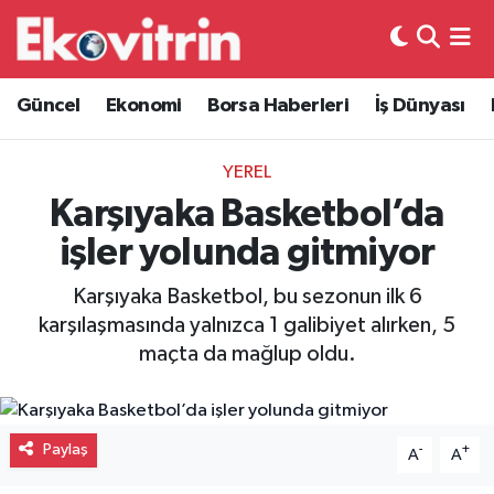
Güncel
Hava Durumu
Güncel
Ekonomi
Borsa Haberleri
İş Dünyası
Ekonomi
Trafik Durumu
YEREL
Borsa Haberleri
Süper Lig Puan Durumu ve Fikstür
Karşıyaka Basketbol’da
işler yolunda gitmiyor
İş Dünyası
Tüm Manşetler
Karşıyaka Basketbol, bu sezonun ilk 6
Lojistik
Son Dakika Haberleri
karşılaşmasında yalnızca 1 galibiyet alırken, 5
maçta da mağlup oldu.
Otovitrin
Haber Arşivi
Asayiş
Paylaş
-
+
A
A
Magazin