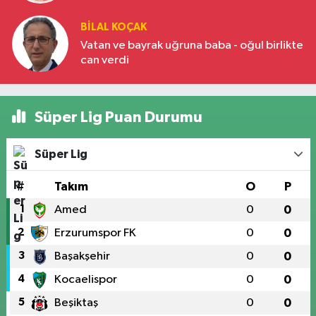
BILAL KOÇAK
Vatan ve bayrak uğruna baba - oğul birlikte
can verdi
Süper Lig Puan Durumu
Süper Lig
#
Takım
O
P
1
Amed
0
0
2
Erzurumspor FK
0
0
3
Başakşehir
0
0
4
Kocaelispor
0
0
5
Beşiktaş
0
0