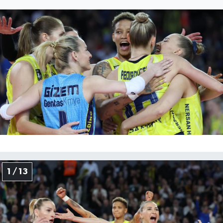
Gayrimenkul
Spor
Eğitim
1 / 13