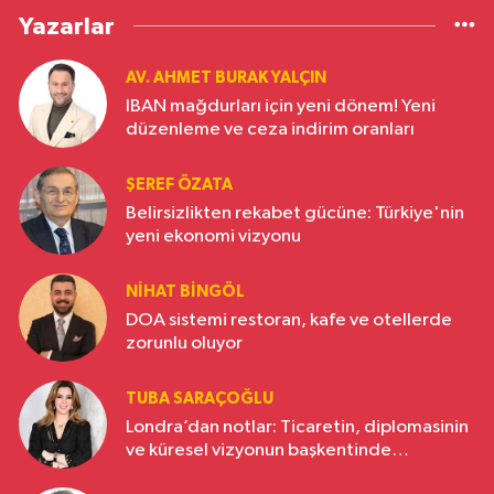
Yazarlar
AV. AHMET BURAK YALÇIN
IBAN mağdurları için yeni dönem! Yeni
düzenleme ve ceza indirim oranları
ŞEREF ÖZATA
Belirsizlikten rekabet gücüne: Türkiye'nin
yeni ekonomi vizyonu
NIHAT BINGÖL
DOA sistemi restoran, kafe ve otellerde
zorunlu oluyor
TUBA SARAÇOĞLU
Londra’dan notlar: Ticaretin, diplomasinin
ve küresel vizyonun başkentinde
Türkiye’nin yükselen gücü