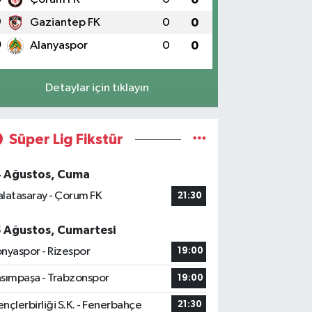
9
Gaziantep FK
0
0
0
Alanyaspor
0
0
Detaylar için tıklayın
Süper Lig Fikstür
4 Ağustos, Cuma
latasaray - Çorum FK
21:30
5 Ağustos, Cumartesi
nyaspor - Rizespor
19:00
sımpaşa - Trabzonspor
19:00
nçlerbirliği S.K. - Fenerbahçe
21:30