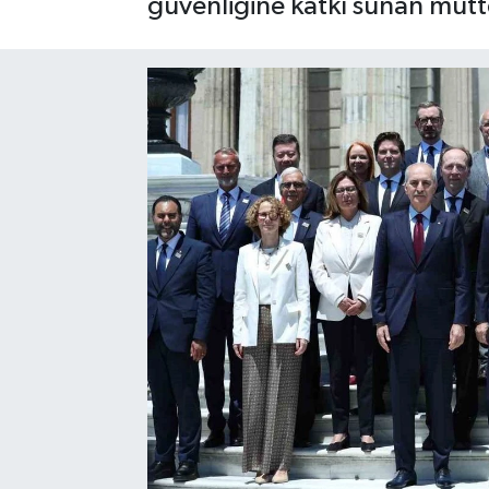
güvenliğine katkı sunan mütte
Gayrimenkul
Spor
Eğitim