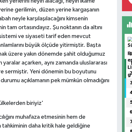
lırken yerlerini neyin alacağı, neyin ikame
 yerine gerilimin, düzen yerine kargaşanın
sabah neyle karşılaşılacağını kimsenin
nin tam ortasındayız. Şu noktanın da altını
sistemi ve siyaseti tarif eden mevcut
amlarını büyük ölçüde yitirmiştir. Başta
mak üzere yakın dönemde şahit olduğumuz
in yaralar açarken, aynı zamanda uluslararası
yere sermiştir. Yeni dönemin bu boyutunu
 durumu açıklamanın pek mümkün olmadığını
lkelerden biriyiz'
lığını muhafaza etmesinin hem de
tahkiminin daha kritik hale geldiğine