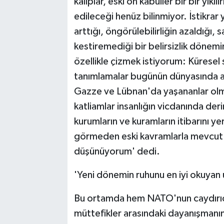
kalıplar, eski ön kabuller bir bir yıkı
edileceği henüz bilinmiyor. İstikrar
arttığı, öngörülebilirliğin azaldığı, 
kestiremediği bir belirsizlik dönemi
özellikle çizmek istiyorum: Küresel 
tanımlamalar bugünün dünyasında anl
Gazze ve Lübnan'da yaşananlar ol
katliamlar insanlığın vicdanında der
kurumların ve kuramların itibarını 
görmeden eski kavramlarla mevcut
düşünüyorum' dedi.
'Yeni dönemin ruhunu en iyi okuyan ü
Bu ortamda hem NATO'nun caydırıcı
müttefikler arasındaki dayanışmanın 