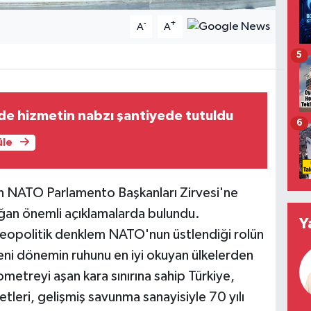
-
+
A
A
5
de hizmetin nabzı şantiyede tutuldu
6
üle
 NATO Parlamento Başkanları Zirvesi'ne
an önemli açıklamalarda bulundu.
Y
opolitik denklem NATO'nun üstlendiği rolün
yeni dönemin ruhunu en iyi okuyan ülkelerden
lometreyi aşan kara sınırına sahip Türkiye,
tleri, gelişmiş savunma sanayisiyle 70 yılı