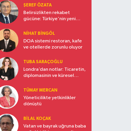
ŞEREF ÖZATA
Belirsizlikten rekabet
gücüne: Türkiye'nin yeni
ekonomi vizyonu
NIHAT BINGÖL
DOA sistemi restoran, kafe
ve otellerde zorunlu oluyor
TUBA SARAÇOĞLU
Londra’dan notlar: Ticaretin,
diplomasinin ve küresel
vizyonun başkentinde
Türkiye’nin yükselen gücü
TÜMAY MERCAN
Yöneticilikte yetkinlikler
dönüştü
BILAL KOÇAK
Vatan ve bayrak uğruna baba