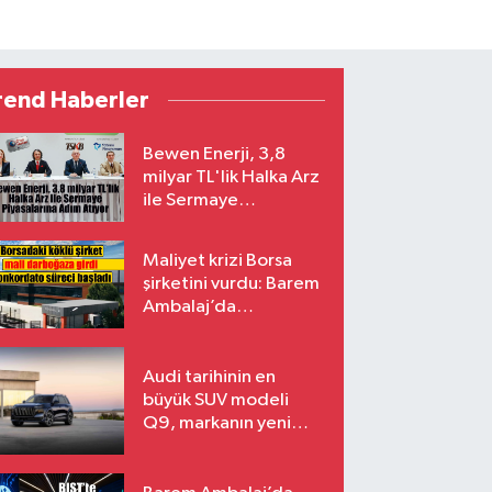
rend Haberler
Bewen Enerji, 3,8
milyar TL'lik Halka Arz
ile Sermaye
Piyasalarına Adım
Atıyor
Maliyet krizi Borsa
şirketini vurdu: Barem
Ambalaj’da
konkordato süreci
Audi tarihinin en
büyük SUV modeli
Q9, markanın yeni
amiral gemisi oluyor