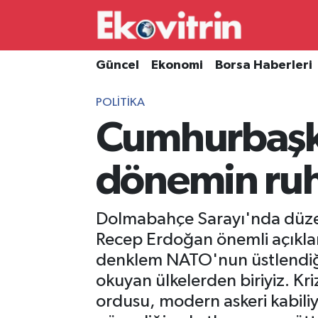
Güncel
Hava Durumu
Güncel
Ekonomi
Borsa Haberleri
Ekonomi
Trafik Durumu
POLITIKA
Cumhurbaşka
Borsa Haberleri
Süper Lig Puan Durumu ve Fikstür
İş Dünyası
Tüm Manşetler
dönemin ruh
Lojistik
Son Dakika Haberleri
Dolmabahçe Sarayı'nda düze
Otovitrin
Haber Arşivi
Recep Erdoğan önemli açıkla
denklem NATO'nun üstlendiği 
Asayiş
okuyan ülkelerden biriyiz. Kri
ordusu, modern askeri kabiliy
Magazin