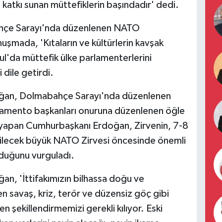
katkı sunan müttefiklerin başındadır' dedi.
hçe Sarayı'nda düzenlenen NATO
uşmada, 'Kıtaların ve kültürlerin kavşak
bul'da müttefik ülke parlamenterlerini
dile getirdi.
ğan, Dolmabahçe Sarayı'nda düzenlenen
amento başkanları onuruna düzenlenen öğle
yapan Cumhurbaşkanı Erdoğan, Zirvenin, 7-8
ilecek büyük NATO Zirvesi öncesinde önemli
lduğunu vurguladı.
, 'İttifakımızın bilhassa doğu ve
 savaş, kriz, terör ve düzensiz göç gibi
en şekillendirmemizi gerekli kılıyor. Eski