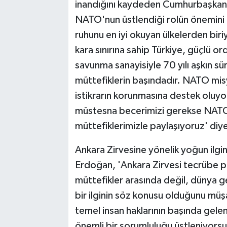
inandığını kaydeden Cumhurbaşkanı
NATO'nun üstlendiği rolün önemini a
ruhunu en iyi okuyan ülkelerden biri
kara sınırına sahip Türkiye, güçlü or
savunma sanayisiyle 70 yılı aşkın s
müttefiklerin başındadır. NATO misy
istikrarın korunmasına destek oluy
müstesna becerimizi gerekse NATO
müttefiklerimizle paylaşıyoruz' diy
Ankara Zirvesine yönelik yoğun ilg
Erdoğan, 'Ankara Zirvesi tecrübe pa
müttefikler arasında değil, dünya 
bir ilginin söz konusu olduğunu mü
temel insan haklarının başında gelen
önemli bir sorumluluğu üstleniyorsu