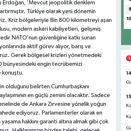
 Erdoğan, 'Mevcut jeopolitik denklem
rtırmıştır. Türkiye olarak yeni dönemin
1
yiz. Kriz bölgeleriyle Bin 800 kilometreyi aşan
dusu, modern askeri kabiliyetleri, gelişmiş
üredir NATO'nun güvenliğine katkı sunan
onlarında aktif görev alıyor, barış ve
oruz. Gerek bölgesel krizleri yönetmedeki
 bünyesindeki engin tecrübemizi
e konuştu.
1
Ga
inin olduğunu belirten Cumhurbaşkanı
ylaşımının en güçlü zemini olacaktır. Sadece
1
genelinde de Ankara Zirvesine yönelik yoğun
Ko
şahede ediyoruz. Parlamenterler olarak en
Ka
 yaşama hakkını garanti altına almak gibi çok
Ge
nuz. Halklarımızın bizden talebi, gelecek