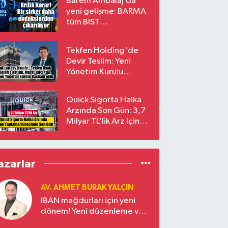
Barem Ambalaj’da
yeni gelişme: BARMA
tüm BIST
endekslerinden
çıkarılıyor
Tekfen Holding'de
Devir Teslim: Yeni
Yönetim Kurulu
Başkanı Prof. Dr. Murat
Yalçıntaş Oldu!
Quick Sigorta Halka
Arzında Son Gün: 3,7
Milyar TL’lik Arz İçin
Talepler Bugün Sona
Eriyor
azarlar
AV. AHMET BURAK YALÇIN
IBAN mağdurları için yeni
dönem! Yeni düzenleme ve
ceza indirim oranları