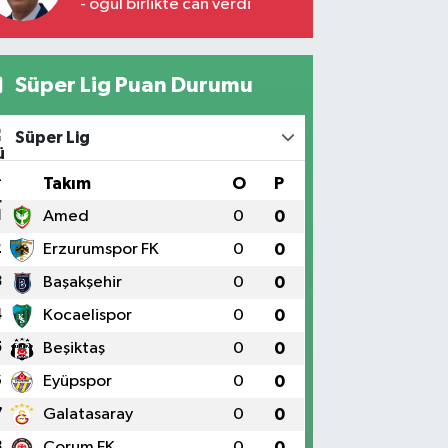
- oğul birlikte can verdi
Süper Lig Puan Durumu
Süper Lig
#
Takım
O
P
1
Amed
0
0
2
Erzurumspor FK
0
0
3
Başakşehir
0
0
4
Kocaelispor
0
0
5
Beşiktaş
0
0
6
Eyüpspor
0
0
7
Galatasaray
0
0
8
Çorum FK
0
0