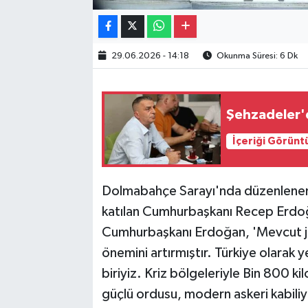
29.06.2026 - 14:18
Okunma Süresi: 6 Dk
Şehzadeler'
İçeriği Görünt
Dolmabahçe Sarayı'nda düzenlenen
katılan Cumhurbaşkanı Recep Erdoğ
Cumhurbaşkanı Erdoğan, 'Mevcut je
önemini artırmıştır. Türkiye olarak 
biriyiz. Kriz bölgeleriyle Bin 800 ki
güçlü ordusu, modern askeri kabiliye