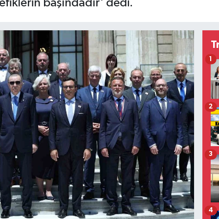
fiklerin başındadır' dedi.
T
1
2
3
4