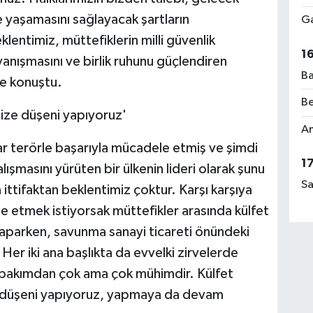
de yaşamasını sağlayacak şartların
Ga
lentimiz, müttefiklerin milli güvenlik
1
yanışmasını ve birlik ruhunu güçlendiren
Ba
de konuştu.
Be
mize düşeni yapıyoruz'
Am
r terörle başarıyla mücadele etmiş ve şimdi
1
şmasını yürüten bir ülkenin lideri olarak şunu
Sa
 ittifaktan beklentimiz çoktur. Karşı karşıya
etmek istiyorsak müttefikler arasında külfet
 yaparken, savunma sanayi ticareti önündeki
Her iki ana başlıkta da evvelki zirvelerde
u bakımdan çok ama çok mühimdir. Külfet
e düşeni yapıyoruz, yapmaya da devam