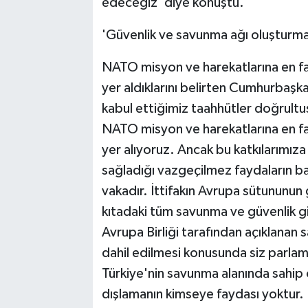
edeceğiz' diye konuştu.
'Güvenlik ve savunma ağı oluşturmal
NATO misyon ve harekatlarına en faz
yer aldıklarını belirten Cumhurbaşk
kabul ettiğimiz taahhütler doğrultu
NATO misyon ve harekatlarına en faz
yer alıyoruz. Ancak bu katkılarımız
sağladığı vazgeçilmez faydaların ba
vakadır. İttifakın Avrupa sütununun 
kıtadaki tüm savunma ve güvenlik gir
Avrupa Birliği tarafından açıklanan 
dahil edilmesi konusunda siz parlame
Türkiye'nin savunma alanında sahip o
dışlamanın kimseye faydası yoktur. 