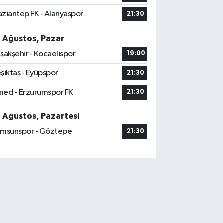
ziantep FK - Alanyaspor
21:30
6 Ağustos, Pazar
şakşehir - Kocaelispor
19:00
şiktaş - Eyüpspor
21:30
ed - Erzurumspor FK
21:30
7 Ağustos, Pazartesi
msunspor - Göztepe
21:30