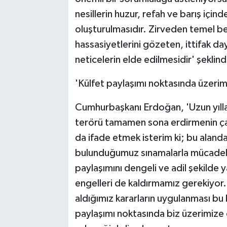
nesillerin huzur, refah ve barış için
oluşturulmasıdır. Zirveden temel bek
hassasiyetlerini gözeten, ittifak da
neticelerin elde edilmesidir' şeklin
'Külfet paylaşımı noktasında üzeri
Cumhurbaşkanı Erdoğan, 'Uzun yılla
terörü tamamen sona erdirmenin çalı
da ifade etmek isterim ki; bu alanda
bulunduğumuz sınamalarla mücadele 
paylaşımını dengeli ve adil şekilde
engelleri de kaldırmamız gerekiyor. 
aldığımız kararların uygulanması b
paylaşımı noktasında biz üzerimiz