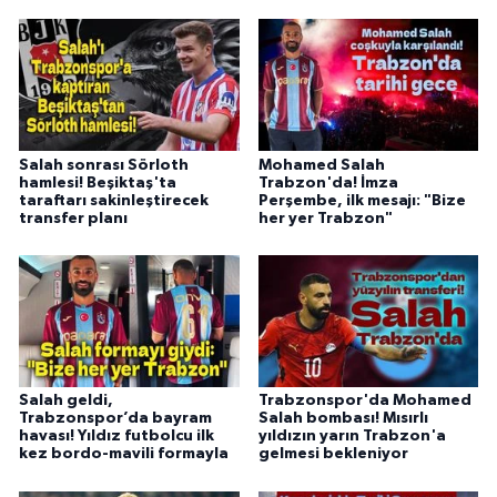
Salah sonrası Sörloth
Mohamed Salah
hamlesi! Beşiktaş'ta
Trabzon'da! İmza
taraftarı sakinleştirecek
Perşembe, ilk mesajı: "Bize
transfer planı
her yer Trabzon"
Salah geldi,
Trabzonspor'da Mohamed
Trabzonspor’da bayram
Salah bombası! Mısırlı
havası! Yıldız futbolcu ilk
yıldızın yarın Trabzon'a
kez bordo-mavili formayla
gelmesi bekleniyor