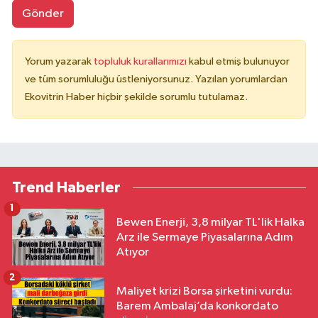
Gönder
Yorum yazarak
topluluk kurallarımızı
kabul etmiş bulunuyor
ve tüm sorumluluğu üstleniyorsunuz. Yazılan yorumlardan
Ekovitrin Haber hiçbir şekilde sorumlu tutulamaz.
Trend Haberler
1
Bewen Enerji, 3,8 milyar TL'lik Halka
Arz ile Sermaye Piyasalarına Adım
Atıyor
2
Maliyet krizi Borsa şirketini vurdu:
Barem Ambalaj’da konkordato