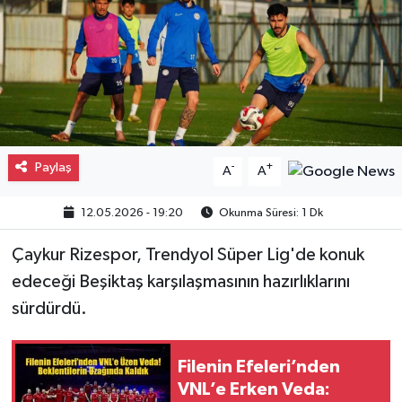
Gayrimenkul
Spor
Eğitim
Paylaş
-
+
A
A
12.05.2026 - 19:20
Okunma Süresi: 1 Dk
Çaykur Rizespor, Trendyol Süper Lig'de konuk
edeceği Beşiktaş karşılaşmasının hazırlıklarını
sürdürdü.
Filenin Efeleri’nden
VNL’e Erken Veda: