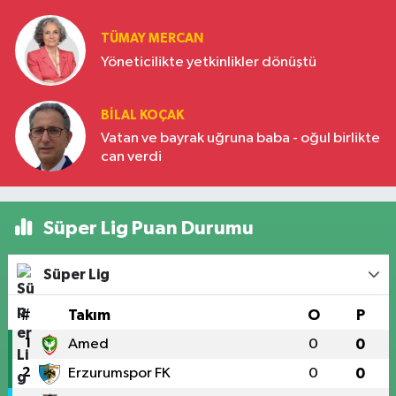
Türkiye’nin yükselen gücü
TÜMAY MERCAN
Yöneticilikte yetkinlikler dönüştü
BILAL KOÇAK
Vatan ve bayrak uğruna baba - oğul birlikte
can verdi
Süper Lig Puan Durumu
Süper Lig
#
Takım
O
P
1
Amed
0
0
2
Erzurumspor FK
0
0