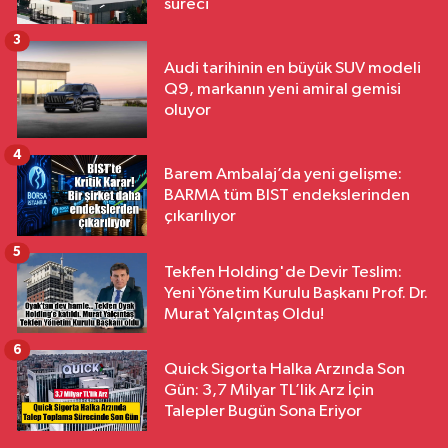
süreci
3
Audi tarihinin en büyük SUV modeli
Q9, markanın yeni amiral gemisi
oluyor
4
Barem Ambalaj’da yeni gelişme:
BARMA tüm BIST endekslerinden
çıkarılıyor
5
Tekfen Holding'de Devir Teslim:
Yeni Yönetim Kurulu Başkanı Prof. Dr.
Murat Yalçıntaş Oldu!
6
Quick Sigorta Halka Arzında Son
Gün: 3,7 Milyar TL’lik Arz İçin
Talepler Bugün Sona Eriyor