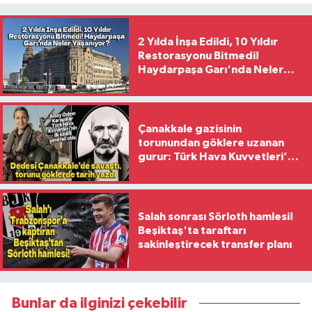
2 Yılda İnşa Edildi, 10 Yıldır
Restorasyonu Bitmedi!
Haydarpaşa Garı'nda Neler
Yaşanıyor?
Çanakkale gazisinin
torunundan göklere uzanan
gurur: Türk Hava Kuvvetleri’nin
ilk kadın generali oldu
Salah sonrası Sörloth hamlesi!
Beşiktaş'ta taraftarı
sakinleştirecek transfer planı
Bunlar da ilginizi çekebilir