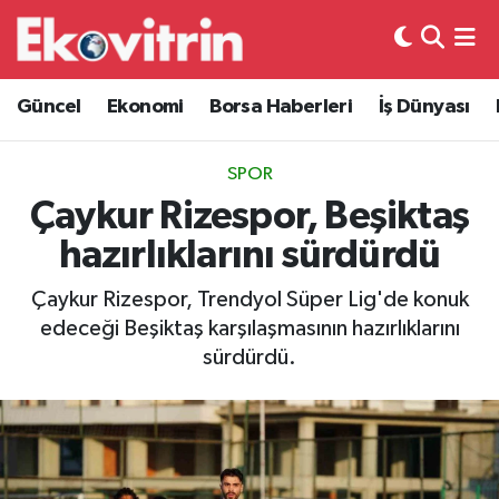
Güncel
Hava Durumu
Güncel
Ekonomi
Borsa Haberleri
İş Dünyası
Ekonomi
Trafik Durumu
SPOR
Borsa Haberleri
Süper Lig Puan Durumu ve Fikstür
Çaykur Rizespor, Beşiktaş
hazırlıklarını sürdürdü
İş Dünyası
Tüm Manşetler
Çaykur Rizespor, Trendyol Süper Lig'de konuk
Lojistik
Son Dakika Haberleri
edeceği Beşiktaş karşılaşmasının hazırlıklarını
sürdürdü.
Otovitrin
Haber Arşivi
Asayiş
Magazin