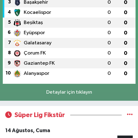
3
Başakşehir
0
0
4
Kocaelispor
0
0
5
Beşiktaş
0
0
6
Eyüpspor
0
0
7
Galatasaray
0
0
8
Çorum FK
0
0
9
Gaziantep FK
0
0
10
Alanyaspor
0
0
Detaylar için tıklayın
Süper Lig Fikstür
14 Ağustos, Cuma