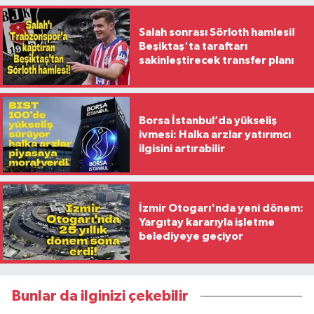
Salah sonrası Sörloth hamlesi!
Beşiktaş'ta taraftarı
sakinleştirecek transfer planı
Borsa İstanbul’da yükseliş
ivmesi: Halka arzlar yatırımcı
ilgisini artırabilir
İzmir Otogarı'nda yeni dönem:
Yargıtay kararıyla işletme
belediyeye geçiyor
Bunlar da ilginizi çekebilir