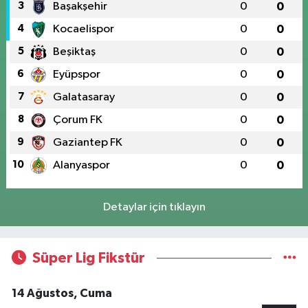
3
Başakşehir
0
0
4
Kocaelispor
0
0
5
Beşiktaş
0
0
6
Eyüpspor
0
0
7
Galatasaray
0
0
8
Çorum FK
0
0
9
Gaziantep FK
0
0
10
Alanyaspor
0
0
Detaylar için tıklayın
Süper Lig Fikstür
14 Ağustos, Cuma