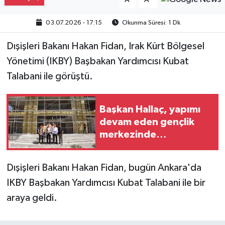
Gayrimenkul
03.07.2026 - 17:15
Okunma Süresi: 1 Dk
Spor
Dışişleri Bakanı Hakan Fidan, Irak Kürt Bölgesel
Yönetimi (IKBY) Başbakan Yardımcısı Kubat
Eğitim
Talabani ile görüştü.
Başkan Hallaç, yapımı
devam eden gençlik
merkezinde
incelemelerde bulundu
Dışişleri Bakanı Hakan Fidan, bugün Ankara'da
IKBY Başbakan Yardımcısı Kubat Talabani ile bir
araya geldi.