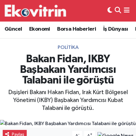
Güncel
Hava Durumu
Güncel
Ekonomi
Borsa Haberleri
İş Dünyası
Ekonomi
Trafik Durumu
POLITIKA
Borsa Haberleri
Süper Lig Puan Durumu ve Fikstür
Bakan Fidan, IKBY
Başbakan Yardımcısı
İş Dünyası
Tüm Manşetler
Talabani ile görüştü
Lojistik
Son Dakika Haberleri
Dışişleri Bakanı Hakan Fidan, Irak Kürt Bölgesel
Yönetimi (IKBY) Başbakan Yardımcısı Kubat
Otovitrin
Haber Arşivi
Talabani ile görüştü.
Asayiş
Magazin
Paylaş
-
+
A
A