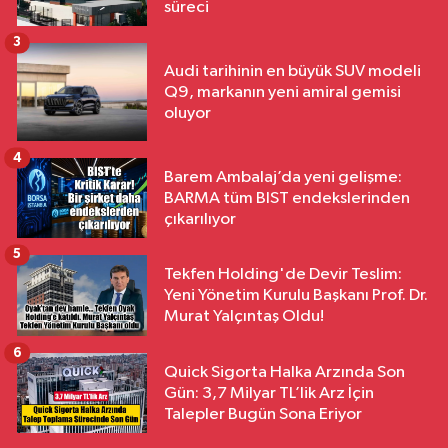
süreci
3
Audi tarihinin en büyük SUV modeli
Q9, markanın yeni amiral gemisi
oluyor
4
Barem Ambalaj’da yeni gelişme:
BARMA tüm BIST endekslerinden
çıkarılıyor
5
Tekfen Holding'de Devir Teslim:
Yeni Yönetim Kurulu Başkanı Prof. Dr.
Murat Yalçıntaş Oldu!
6
Quick Sigorta Halka Arzında Son
Gün: 3,7 Milyar TL’lik Arz İçin
Talepler Bugün Sona Eriyor