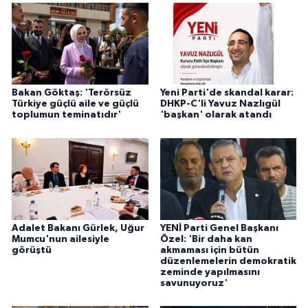
Bakan Göktaş: 'Terörsüz
Yeni Parti'de skandal karar:
Türkiye güçlü aile ve güçlü
DHKP-C'li Yavuz Nazlıgül
toplumun teminatıdır'
'başkan' olarak atandı
Adalet Bakanı Gürlek, Uğur
YENİ Parti Genel Başkanı
Mumcu'nun ailesiyle
Özel: 'Bir daha kan
görüştü
akmaması için bütün
düzenlemelerin demokratik
zeminde yapılmasını
savunuyoruz'