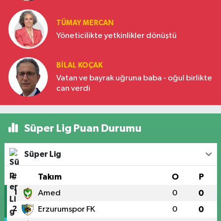
Türkiye’nin yükselen gücü
TÜMAY MERCAN
Yöneticilikte yetkinlikler dönüştü
BILAL KOÇAK
Vatan ve bayrak uğruna baba - oğul birlikte
can verdi
Süper Lig Puan Durumu
Süper Lig
#
Takım
O
P
1
Amed
0
0
2
Erzurumspor FK
0
0