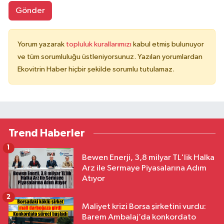
Gönder
Yorum yazarak
topluluk kurallarımızı
kabul etmiş bulunuyor
ve tüm sorumluluğu üstleniyorsunuz. Yazılan yorumlardan
Ekovitrin Haber hiçbir şekilde sorumlu tutulamaz.
Trend Haberler
1
Bewen Enerji, 3,8 milyar TL'lik Halka
Arz ile Sermaye Piyasalarına Adım
Atıyor
2
Maliyet krizi Borsa şirketini vurdu:
Barem Ambalaj’da konkordato